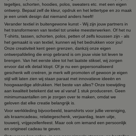
tegeltjes, schorten, hoodies, polos, sweaters etc. met een eigen
ontwerp. Bepaal zelf de kleur, opdruk en het lettertype en zo maak
je een uniek design dat niemand anders heeft!
Verander textiel in buitengewone kunst - Wij zijn jouw partners in
het transformeren van textiel tot unieke meesterwerken. Of het nu
T-shirts, tassen, schorten, polos, petten of zelfs koussen zijn - als
het gemaakt is van textiel, kunnen wij het bedrukken voor jou!
Onze creativiteit kent geen grenzen, dankzij onze eigen
ontwerpafdeling die erop gebrand is om jouw visie tot leven te
brengen. Van het eerste idee tot het laatste stiksel, wij zorgen
ervoor dat elk detail klopt. Of je nu een gepersonaliseerd
geschenk wilt creëren, je merk wilt promoten of gewoon je eigen
stijl wilt laten zien wij staan paraat met innovatieve ideeën en
hoogwaardige afdrukken. Het beste van alles? Onze toewijding
aan kwaliteit betekent dat we al vanaf 1 stuk produceren. Geen
minimumaantallen om je zorgen over te maken, omdat we
geloven dat elke creatie belangrijk is.
Voor werkkleding bijvoorbeeld, teamshirts voor jullie vereniging,
als kraamcadeau, relatiegeschenk, verjaardag, team uitje,
touwerij, vrijgezellenfeest. Maar ook om iemand een persoonlijk
en origineel cadeau te geven.