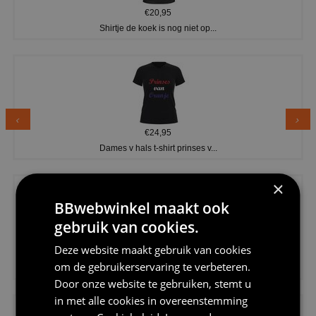
€20,95
Shirtje de koek is nog niet op...
€24,95
Dames v hals t-shirt prinses v...
×
BBwebwinkel maakt ook
gebruik van cookies.
Deze website maakt gebruik van cookies
€24,95
om de gebruikerservaring te verbeteren.
Koningsdag shirt heren v-hals ...
Door onze website te gebruiken, stemt u
in met alle cookies in overeenstemming