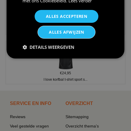
met ons
Cookiebeleid
.
Lees verder
ALLES ACCEPTEREN
€24,95
V-hals shirt rood wit blauw st...
ALLES AFWIJZEN
DETAILS WEERGEVEN
€24,95
I love korfbal t-shirt sport s...
SERVICE EN INFO
OVERZICHT
Reviews
Sitemapping
Veel gestelde vragen
Overzicht thema's