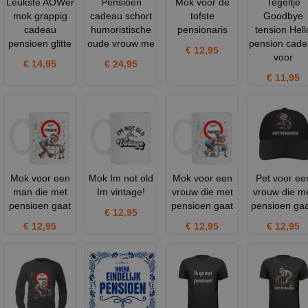
Leukste AOWer
Pensioen
Mok voor de
Tegeltje
mok grappig
cadeau schort
tofste
Goodbye
cadeau
humoristische
pensionaris
tension Hell
pensioen glitte
oude vrouw me
pension cad
€ 12,95
voor
€ 14,95
€ 24,95
€ 11,95
Mok voor een
Mok Im not old
Mok voor een
Pet voor ee
man die met
Im vintage!
vrouw die met
vrouw die m
pensioen gaat
pensioen gaat
pensioen gaa
€ 12,95
€ 12,95
€ 12,95
€ 12,95