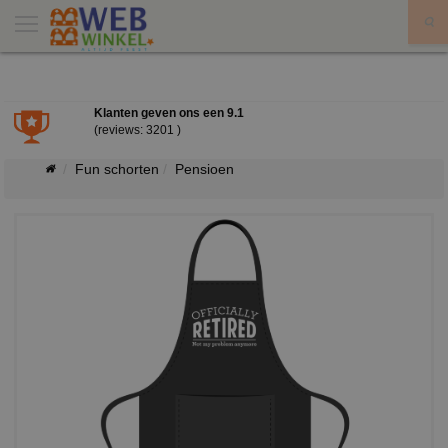
X
Klanten geven ons een
9.1
(reviews: 3201 )
Fun schorten
Pensioen