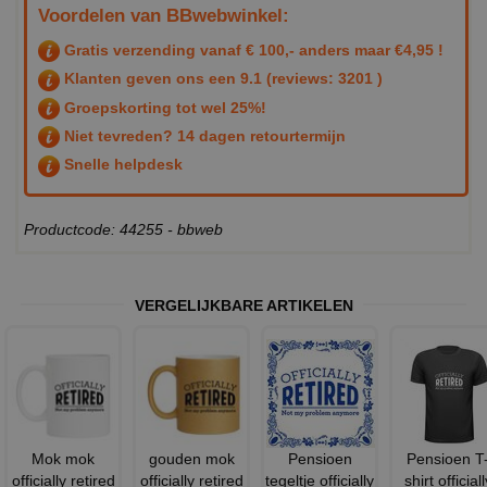
Voordelen van BBwebwinkel:
Gratis verzending vanaf € 100,- anders maar €4,95 !
Klanten geven ons een
9.1
(reviews: 3201 )
Groepskorting tot wel 25%!
Niet tevreden? 14 dagen retourtermijn
Snelle helpdesk
Productcode: 44255 - bbweb
VERGELIJKBARE ARTIKELEN
Mok mok
gouden mok
Pensioen
Pensioen T
officially retired
officially retired
tegeltje officially
shirt officiall