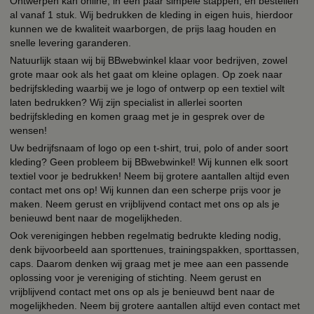
Ontwerpen kan online, in een paar simpele stappen, en bestellen
al vanaf 1 stuk. Wij bedrukken de kleding in eigen huis, hierdoor
kunnen we de kwaliteit waarborgen, de prijs laag houden en
snelle levering garanderen.
Natuurlijk staan wij bij BBwebwinkel klaar voor bedrijven, zowel
grote maar ook als het gaat om kleine oplagen. Op zoek naar
bedrijfskleding waarbij we je logo of ontwerp op een textiel wilt
laten bedrukken? Wij zijn specialist in allerlei soorten
bedrijfskleding en komen graag met je in gesprek over de
wensen!
Uw bedrijfsnaam of logo op een t-shirt, trui, polo of ander soort
kleding? Geen probleem bij BBwebwinkel! Wij kunnen elk soort
textiel voor je bedrukken! Neem bij grotere aantallen altijd even
contact met ons op! Wij kunnen dan een scherpe prijs voor je
maken. Neem gerust en vrijblijvend contact met ons op als je
benieuwd bent naar de mogelijkheden.
Ook verenigingen hebben regelmatig bedrukte kleding nodig,
denk bijvoorbeeld aan sporttenues, trainingspakken, sporttassen,
caps. Daarom denken wij graag met je mee aan een passende
oplossing voor je vereniging of stichting. Neem gerust en
vrijblijvend contact met ons op als je benieuwd bent naar de
mogelijkheden. Neem bij grotere aantallen altijd even contact met