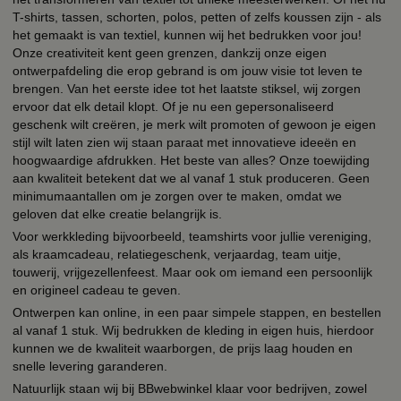
T-shirts, tassen, schorten, polos, petten of zelfs koussen zijn - als
het gemaakt is van textiel, kunnen wij het bedrukken voor jou!
Onze creativiteit kent geen grenzen, dankzij onze eigen
ontwerpafdeling die erop gebrand is om jouw visie tot leven te
brengen. Van het eerste idee tot het laatste stiksel, wij zorgen
ervoor dat elk detail klopt. Of je nu een gepersonaliseerd
geschenk wilt creëren, je merk wilt promoten of gewoon je eigen
stijl wilt laten zien wij staan paraat met innovatieve ideeën en
hoogwaardige afdrukken. Het beste van alles? Onze toewijding
aan kwaliteit betekent dat we al vanaf 1 stuk produceren. Geen
minimumaantallen om je zorgen over te maken, omdat we
geloven dat elke creatie belangrijk is.
Voor werkkleding bijvoorbeeld, teamshirts voor jullie vereniging,
als kraamcadeau, relatiegeschenk, verjaardag, team uitje,
touwerij, vrijgezellenfeest. Maar ook om iemand een persoonlijk
en origineel cadeau te geven.
Ontwerpen kan online, in een paar simpele stappen, en bestellen
al vanaf 1 stuk. Wij bedrukken de kleding in eigen huis, hierdoor
kunnen we de kwaliteit waarborgen, de prijs laag houden en
snelle levering garanderen.
Natuurlijk staan wij bij BBwebwinkel klaar voor bedrijven, zowel