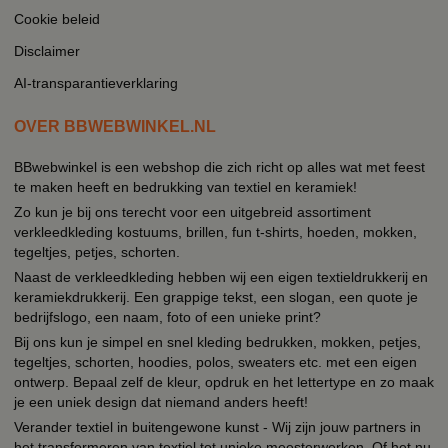
Cookie beleid
Disclaimer
AI-transparantieverklaring
OVER BBWEBWINKEL.NL
BBwebwinkel is een webshop die zich richt op alles wat met feest
te maken heeft en bedrukking van textiel en keramiek!
Zo kun je bij ons terecht voor een uitgebreid assortiment
verkleedkleding kostuums, brillen, fun t-shirts, hoeden, mokken,
tegeltjes, petjes, schorten.
Naast de verkleedkleding hebben wij een eigen textieldrukkerij en
keramiekdrukkerij. Een grappige tekst, een slogan, een quote je
bedrijfslogo, een naam, foto of een unieke print?
Bij ons kun je simpel en snel kleding bedrukken, mokken, petjes,
tegeltjes, schorten, hoodies, polos, sweaters etc. met een eigen
ontwerp. Bepaal zelf de kleur, opdruk en het lettertype en zo maak
je een uniek design dat niemand anders heeft!
Verander textiel in buitengewone kunst - Wij zijn jouw partners in
het transformeren van textiel tot unieke meesterwerken. Of het nu