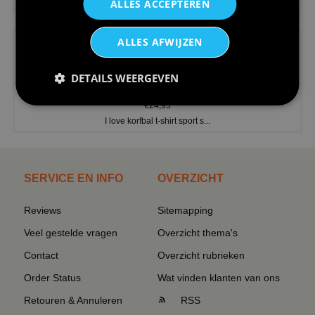
V-hals shirt rood wit blauw st...
ALLES ACCEPTEREN
ALLES AFWIJZEN
DETAILS WEERGEVEN
€24,95
I love korfbal t-shirt sport s...
SERVICE EN INFO
OVERZICHT
Reviews
Sitemapping
Veel gestelde vragen
Overzicht thema's
Contact
Overzicht rubrieken
Order Status
Wat vinden klanten van ons
Retouren & Annuleren
RSS