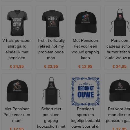
V-hals pensioen
T-shirt officially
Met Pensioen
Pensioen
shirt ga Ik
retired not my
Pet voor een
cadeau scho
eindelijk met
problem oude
vrouw! grappig
humoristisc
pensioen
man
kado
oude vrouw 
€ 24,95
€ 23,95
€ 12,95
€ 24,95
Met Pensioen
Schort met
Pensioen
Pet voor ee
Petje voor een
pensioen
spreuken
man die me
man!
grappig
tegeltje bedankt
pensioen gaa
kookschort met
ouwe voor al di
€ 12,95
€ 12,95