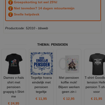
Groepskorting tot wel 25%!
Niet tevreden? 14 dagen retourtermijn
Snelle helpdesk
Productcode: 52010 - bbweb
THEMA:
PENSIOEN
Dames v-hals
Tegeltje hoera
Met pensioen
T-shirt Good
shirt met
eindelijk met
koffie mok!
tension Hell
pensioen
pensioen
Blijven werken
pension T-shi
grappig t-Shirt
tegeltje
geen zin i
voor
me
€ 11,95
€ 12,95
€ 21,95
€ 24,95