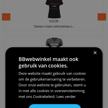
€24,95
Dames v hals t-shirt prinses v...
×
BBwebwinkel maakt ook
€24,95
gebruik van cookies.
Koningsdag shirt heren v-hals ...
Deze website maakt gebruik van cookies
om de gebruikerservaring te verbeteren.
Door onze website te gebruiken, stemt u
in met alle cookies in overeenstemming
met ons
Cookiebeleid
.
Lees verder
€24,95