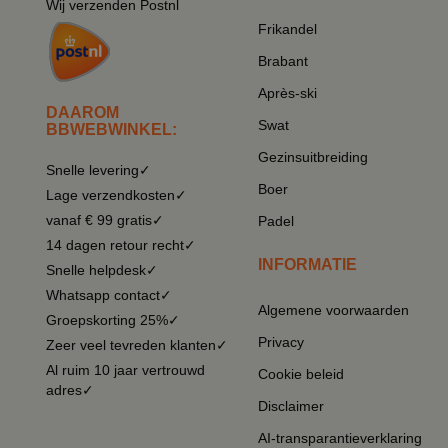
Wij verzenden Postnl
Frikandel
Brabant
Après-ski
DAAROM
Swat
BBWEBWINKEL:
Gezinsuitbreiding
Snelle levering✓
Boer
Lage verzendkosten✓
vanaf € 99 gratis✓
Padel
14 dagen retour recht✓
INFORMATIE
Snelle helpdesk✓
Whatsapp contact✓
Algemene voorwaarden
Groepskorting 25%✓
Privacy
Zeer veel tevreden klanten✓
Al ruim 10 jaar vertrouwd
Cookie beleid
adres✓
Disclaimer
AI-transparantieverklaring