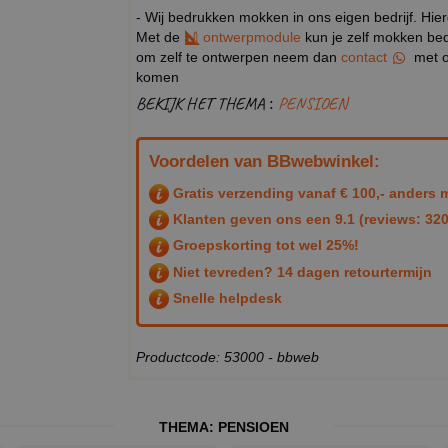
- Wij bedrukken mokken in ons eigen bedrijf. Hie
Met de
ontwerpmodule
kun je zelf mokken bedr
om zelf te ontwerpen neem dan
contact
met o
komen
BEKIJK HET THEMA :
PENSIOEN
Voordelen van BBwebwinkel:
Gratis verzending vanaf € 100,- anders m
Klanten geven ons een
9.1
(reviews: 320
Groepskorting tot wel 25%!
Niet tevreden? 14 dagen retourtermijn
Snelle helpdesk
Productcode: 53000 - bbweb
THEMA:
PENSIOEN