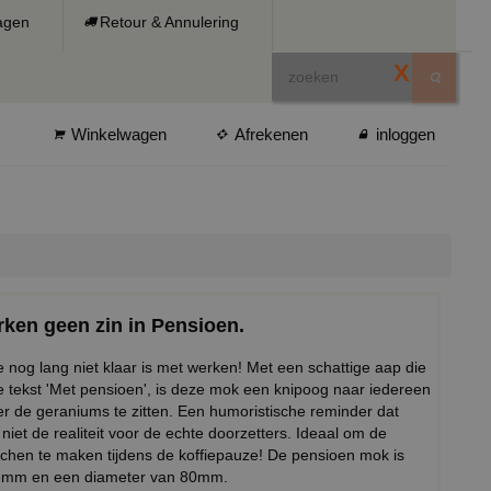
ragen
Retour & Annulering
X
Winkelwagen
Afrekenen
inloggen
rken geen zin in Pensioen.
nog lang niet klaar is met werken! Met een schattige aap die
e tekst 'Met pensioen', is deze mok een knipoog naar iedereen
ter de geraniums te zitten. Een humoristische reminder dat
iet de realiteit voor de echte doorzetters. Ideaal om de
chen te maken tijdens de koffiepauze! De pensioen mok is
96mm en een diameter van 80mm.