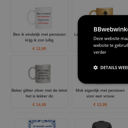
BBwebwinkel
Ben ik eindelijk met pensioen
Leukste AOWer mok grappig
Deze website maa
krijg ik zon lullig
cadeau pensioen glitte
website te gebru
€ 12,95
€ 14,95
verder
DETAILS WE
Beker glitter zilver met de tekst
Mok eigenlijk met pensioen
het is lekker do
voor een vrouw
€ 14,95
€ 12,95