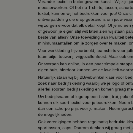
Verander textiel in buitengewone kunst - Wij zijn j
meesterwerken. Of het nu T-shirts, tassen, schorten
textiel, kunnen wij het bedrukken voor jou! Onze cr
ontwerpafdeling die erop gebrand is om jouw visie t
wij zorgen ervoor dat elk detail klopt. Of je nu ee
of gewoon je eigen stijl wilt laten zien wij staan
beste van alles? Onze toewijding aan kwaliteit be
minimumaantallen om je zorgen over te maken, omda
Voor werkkleding bijvoorbeeld, teamshirts voor jul
team uitje, touwerij, vrijgezellenfeest. Maar ook 
Ontwerpen kan online, in een paar simpele stappen,
eigen huis, hierdoor kunnen we de kwaliteit waarb
Natuurlijk staan wij bij BBwebwinkel klaar voor be
zoek naar bedrijfskleding waarbij we je logo of ontw
allerlei soorten bedrijfskleding en komen graag me
Uw bedrijfsnaam of logo op een t-shirt, trui, polo
kunnen elk soort textiel voor je bedrukken! Neem b
dan een scherpe prijs voor je maken. Neem gerust 
de mogelijkheden.
Ook verenigingen hebben regelmatig bedrukte kled
sporttassen, caps. Daarom denken wij graag met j