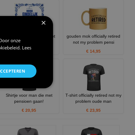
×
Tegeltje hoera eindelijk met
gouden mok officially retired
 Door onze
pensioen tegeltje
not my problem pensi
kiebeleid
.
Lees
€ 11,95
€ 14,95
ACCEPTEREN
Shirtje voor man die met
T-shirt officially retired not my
pensioen gaan!
problem oude man
€ 20,95
€ 23,95