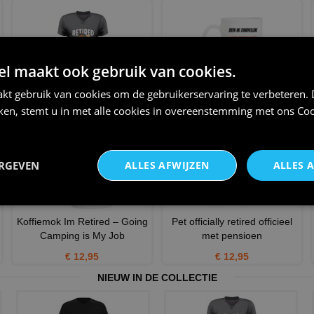
 maakt ook gebruik van cookies.
V-hals shirt officially retired not
Ben ik eindelijk met pensioen
kt gebruik van cookies om de gebruikerservaring te verbeteren.
my problem any
krijg ik zon rare m
iken, stemt u in met alle cookies in overeenstemming met ons
Coo
€ 24,95
€ 12,95
ERGEVEN
ALLES AFWIJZEN
ALLES 
Koffiemok Im Retired – Going
Pet officially retired officieel
Camping is My Job
met pensioen
€ 12,95
€ 12,95
NIEUW IN DE COLLECTIE