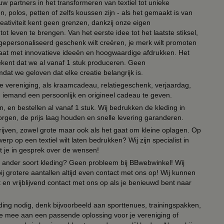
ouw partners in het transformeren van textiel tot unieke
, polos, petten of zelfs koussen zijn - als het gemaakt is van
eativiteit kent geen grenzen, dankzij onze eigen
ot leven te brengen. Van het eerste idee tot het laatste stiksel,
n gepersonaliseerd geschenk wilt creëren, je merk wilt promoten
 paraat met innovatieve ideeën en hoogwaardige afdrukken. Het
tekent dat we al vanaf 1 stuk produceren. Geen
t we geloven dat elke creatie belangrijk is.
lie vereniging, als kraamcadeau, relatiegeschenk, verjaardag,
om iemand een persoonlijk en origineel cadeau te geven.
 en bestellen al vanaf 1 stuk. Wij bedrukken de kleding in
orgen, de prijs laag houden en snelle levering garanderen.
drijven, zowel grote maar ook als het gaat om kleine oplagen. Op
erp op een textiel wilt laten bedrukken? Wij zijn specialist in
t je in gesprek over de wensen!
 of ander soort kleding? Geen probleem bij BBwebwinkel! Wij
ij grotere aantallen altijd even contact met ons op! Wij kunnen
en vrijblijvend contact met ons op als je benieuwd bent naar
ing nodig, denk bijvoorbeeld aan sporttenues, trainingspakken,
e mee aan een passende oplossing voor je vereniging of