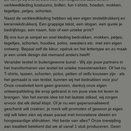
verkleedkleding kostuums, brillen, fun t-shirts, hoeden, mokken,
tegeltjes, petjes, schorten.
Naast de verkleedkleding hebben wij een eigen textieldrukkerij en
keramiekdrukkerij. Een grappige tekst, een slogan, een quote je
bedrijfslogo, een naam, foto of een unieke print?
Bij ons kun je simpel en snel kleding bedrukken, mokken, petjes,
tegeltjes, schorten, hoodies, polos, sweaters etc. met een eigen
ontwerp. Bepaal zelf de kleur, opdruk en het lettertype en zo maak
je een uniek design dat niemand anders heeft!
Verander textiel in buitengewone kunst - Wij zijn jouw partners in
het transformeren van textiel tot unieke meesterwerken. Of het nu
T-shirts, tassen, schorten, polos, petten of zelfs koussen zijn - als
het gemaakt is van textiel, kunnen wij het bedrukken voor jou!
Onze creativiteit kent geen grenzen, dankzij onze eigen
ontwerpafdeling die erop gebrand is om jouw visie tot leven te
brengen. Van het eerste idee tot het laatste stiksel, wij zorgen
ervoor dat elk detail klopt. Of je nu een gepersonaliseerd
geschenk wilt creëren, je merk wilt promoten of gewoon je eigen
stijl wilt laten zien wij staan paraat met innovatieve ideeën en
hoogwaardige afdrukken. Het beste van alles? Onze toewijding
aan kwaliteit betekent dat we al vanaf 1 stuk produceren. Geen