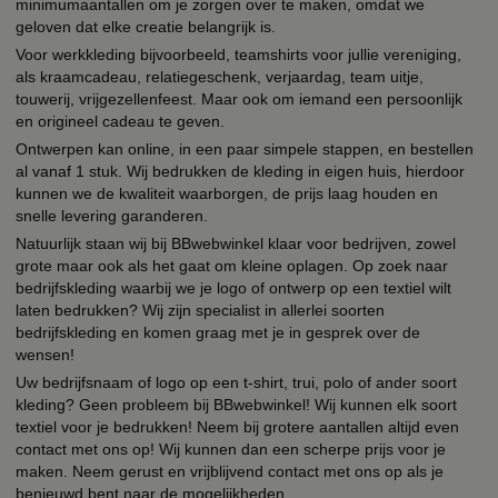
minimumaantallen om je zorgen over te maken, omdat we
geloven dat elke creatie belangrijk is.
Voor werkkleding bijvoorbeeld, teamshirts voor jullie vereniging,
als kraamcadeau, relatiegeschenk, verjaardag, team uitje,
touwerij, vrijgezellenfeest. Maar ook om iemand een persoonlijk
en origineel cadeau te geven.
Ontwerpen kan online, in een paar simpele stappen, en bestellen
al vanaf 1 stuk. Wij bedrukken de kleding in eigen huis, hierdoor
kunnen we de kwaliteit waarborgen, de prijs laag houden en
snelle levering garanderen.
Natuurlijk staan wij bij BBwebwinkel klaar voor bedrijven, zowel
grote maar ook als het gaat om kleine oplagen. Op zoek naar
bedrijfskleding waarbij we je logo of ontwerp op een textiel wilt
laten bedrukken? Wij zijn specialist in allerlei soorten
bedrijfskleding en komen graag met je in gesprek over de
wensen!
Uw bedrijfsnaam of logo op een t-shirt, trui, polo of ander soort
kleding? Geen probleem bij BBwebwinkel! Wij kunnen elk soort
textiel voor je bedrukken! Neem bij grotere aantallen altijd even
contact met ons op! Wij kunnen dan een scherpe prijs voor je
maken. Neem gerust en vrijblijvend contact met ons op als je
benieuwd bent naar de mogelijkheden.