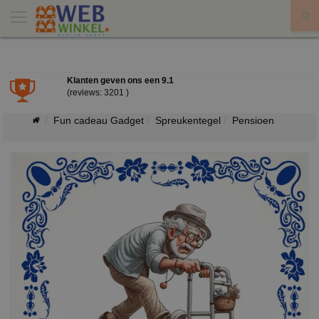
X
Klanten geven ons een
9.1
(reviews: 3201 )
Fun cadeau Gadget
Spreukentegel
Pensioen