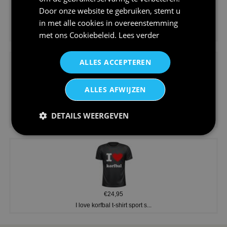
Door onze website te gebruiken, stemt u
in met alle cookies in overeenstemming
€24,95
Koningsdag shirt heren v-hals ...
met ons
Cookiebeleid
.
Lees verder
ALLES ACCEPTEREN
ALLES AFWIJZEN
€24,95
DETAILS WEERGEVEN
V-hals shirt rood wit blauw st...
€24,95
I love korfbal t-shirt sport s...