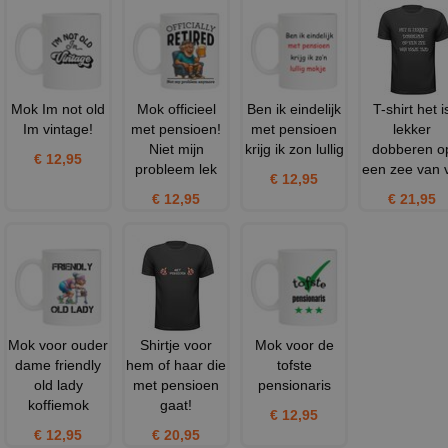
Mok Im not old
Mok officieel
Ben ik eindelijk
T-shirt het i
Im vintage!
met pensioen!
met pensioen
lekker
Niet mijn
krijg ik zon lullig
dobberen o
€ 12,95
probleem lek
een zee van v
€ 12,95
€ 12,95
€ 21,95
Mok voor ouder
Shirtje voor
Mok voor de
dame friendly
hem of haar die
tofste
old lady
met pensioen
pensionaris
koffiemok
gaat!
€ 12,95
€ 12,95
€ 20,95