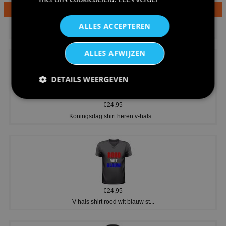
€24,95
ALLES ACCEPTEREN
Dames v hals t-shirt prinses v...
ALLES AFWIJZEN
DETAILS WEERGEVEN
€24,95
Koningsdag shirt heren v-hals ...
€24,95
V-hals shirt rood wit blauw st...