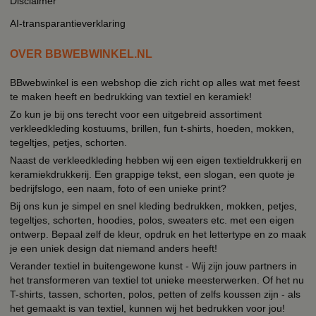
Disclaimer
AI-transparantieverklaring
OVER BBWEBWINKEL.NL
BBwebwinkel is een webshop die zich richt op alles wat met feest
te maken heeft en bedrukking van textiel en keramiek!
Zo kun je bij ons terecht voor een uitgebreid assortiment
verkleedkleding kostuums, brillen, fun t-shirts, hoeden, mokken,
tegeltjes, petjes, schorten.
Naast de verkleedkleding hebben wij een eigen textieldrukkerij en
keramiekdrukkerij. Een grappige tekst, een slogan, een quote je
bedrijfslogo, een naam, foto of een unieke print?
Bij ons kun je simpel en snel kleding bedrukken, mokken, petjes,
tegeltjes, schorten, hoodies, polos, sweaters etc. met een eigen
ontwerp. Bepaal zelf de kleur, opdruk en het lettertype en zo maak
je een uniek design dat niemand anders heeft!
Verander textiel in buitengewone kunst - Wij zijn jouw partners in
het transformeren van textiel tot unieke meesterwerken. Of het nu
T-shirts, tassen, schorten, polos, petten of zelfs koussen zijn - als
het gemaakt is van textiel, kunnen wij het bedrukken voor jou!