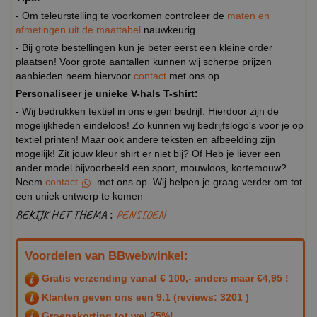
- Om teleurstelling te voorkomen controleer de
maten en
afmetingen uit de maattabel
nauwkeurig.
- Bij grote bestellingen kun je beter eerst een kleine order
plaatsen! Voor grote aantallen kunnen wij scherpe prijzen
aanbieden neem hiervoor
contact
met ons op.
Personaliseer je unieke V-hals T-shirt:
- Wij bedrukken textiel in ons eigen bedrijf. Hierdoor zijn de
mogelijkheden eindeloos! Zo kunnen wij bedrijfslogo's voor je op
textiel printen! Maar ook andere teksten en afbeelding zijn
mogelijk! Zit jouw kleur shirt er niet bij? Of Heb je liever een
ander model bijvoorbeeld een sport, mouwloos, kortemouw?
Neem
contact
met ons op. Wij helpen je graag verder om tot
een uniek ontwerp te komen
BEKIJK HET THEMA :
PENSIOEN
Voordelen van BBwebwinkel:
Gratis verzending vanaf € 100,- anders maar €4,95 !
Klanten geven ons een
9.1
(reviews: 3201 )
Groepskorting tot wel 25%!