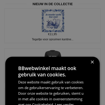
NIEUW IN DE COLLECTIE
€11,95
Tegeltje voor opruimen kantine...
×
BBwebwinkel maakt ook
gebruik van cookies.
€20,95
Shirtje de koek is nog niet op...
Deze website maakt gebruik van cookies
om de gebruikerservaring te verbeteren.
Door onze website te gebruiken, stemt u
in met alle cookies in overeenstemming
met ons
Cookiebeleid
.
Lees verder