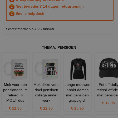
Niet tevreden? 14 dagen retourtermijn
Snelle helpdesk
Productcode: 57202 - bbweb
THEMA:
PENSIOEN
Mok voor een
Mok dikke vette
Lange mouwen
Pet officiall
pensionaris Im
doei pensioen
t-shirt dames
retired officie
retired, ik
collega ander
met pensioen
met pensioe
MOET dus
werk
grappig sh
€ 12,95
€ 12,95
€ 12,95
€ 25,95