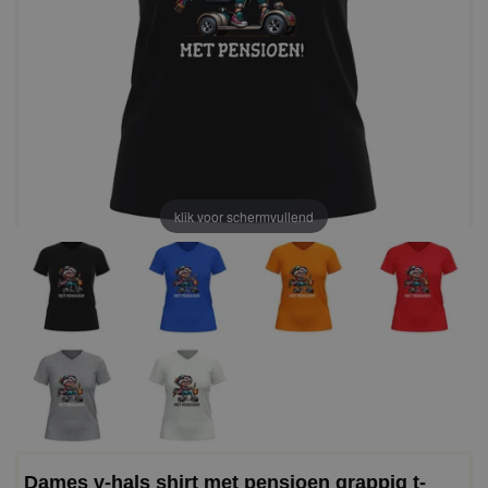
klik voor schermvullend
Dames v-hals shirt met pensioen grappig t-