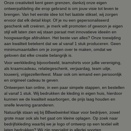
Onze creativiteit kent geen grenzen, dankzij onze eigen
ontwerpafdeling die erop gebrand is om jouw visie tot leven te
brengen. Van het eerste idee tot het laatste stiksel, wij zorgen
ervoor dat elk detail klopt. Of je nu een gepersonaliseerd
geschenk wilt creëren, je merk wilt promoten of gewoon je eigen
stijl wilt laten zien wij staan paraat met innovatieve ideeën en
hoogwaardige afdrukken. Het beste van alles? Onze toewijding
aan kwaliteit betekent dat we al vanaf 1 stuk produceren. Geen
minimumaantallen om je zorgen over te maken, omdat we
geloven dat elke creatie belangrijk is.
Voor werkkleding bijvoorbeeld, teamshirts voor jullie vereniging,
als kraamcadeau, relatiegeschenk, verjaardag, team uitje,
touwerij, vrijgezellenfeest. Maar ook om iemand een persoonlijk
en origineel cadeau te geven.
Ontwerpen kan online, in een paar simpele stappen, en bestellen
al vanaf 1 stuk. Wij bedrukken de kleding in eigen huis, hierdoor
kunnen we de kwaliteit waarborgen, de prijs laag houden en
snelle levering garanderen.
Natuurlijk staan wij bij BBwebwinkel klaar voor bedrijven, zowel
grote maar ook als het gaat om kleine oplagen. Op zoek naar
bedrijfskleding waarbij we je logo of ontwerp op een textiel wilt
laten bedrukken? Wij zijn specialist in allerlei soorten