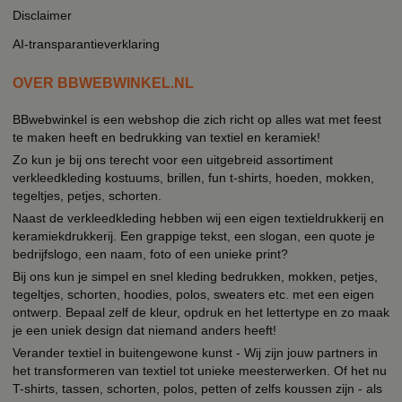
Disclaimer
AI-transparantieverklaring
OVER BBWEBWINKEL.NL
BBwebwinkel is een webshop die zich richt op alles wat met feest
te maken heeft en bedrukking van textiel en keramiek!
Zo kun je bij ons terecht voor een uitgebreid assortiment
verkleedkleding kostuums, brillen, fun t-shirts, hoeden, mokken,
tegeltjes, petjes, schorten.
Naast de verkleedkleding hebben wij een eigen textieldrukkerij en
keramiekdrukkerij. Een grappige tekst, een slogan, een quote je
bedrijfslogo, een naam, foto of een unieke print?
Bij ons kun je simpel en snel kleding bedrukken, mokken, petjes,
tegeltjes, schorten, hoodies, polos, sweaters etc. met een eigen
ontwerp. Bepaal zelf de kleur, opdruk en het lettertype en zo maak
je een uniek design dat niemand anders heeft!
Verander textiel in buitengewone kunst - Wij zijn jouw partners in
het transformeren van textiel tot unieke meesterwerken. Of het nu
T-shirts, tassen, schorten, polos, petten of zelfs koussen zijn - als