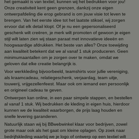
het gemaakt is van textiel, kunnen wij het bedrukken voor jou!
Onze creativiteit kent geen grenzen, dankzij onze eigen
ontwerpafdeling die erop gebrand is om jouw visie tot leven te
brengen. Van het eerste idee tot het laatste stiksel, wij zorgen
ervoor dat elk detail klopt. Of je nu een gepersonaliseerd
geschenk wilt creëren, je merk wilt promoten of gewoon je eigen
stijl wilt laten zien wij staan paraat met innovatieve ideeën en
hoogwaardige afdrukken. Het beste van alles? Onze toewijding
aan kwaliteit betekent dat we al vanaf 1 stuk produceren. Geen
minimumaantallen om je zorgen over te maken, omdat we
geloven dat elke creatie belangrijk is.
Voor werkkleding bijvoorbeeld, teamshirts voor jullie vereniging,
als kraamcadeau, relatiegeschenk, verjaardag, team uitje,
touwerij, vrijgezellenfeest. Maar ook om iemand een persoonlijk
en origineel cadeau te geven.
Ontwerpen kan online, in een paar simpele stappen, en bestellen
al vanaf 1 stuk. Wij bedrukken de kleding in eigen huis, hierdoor
kunnen we de kwaliteit waarborgen, de prijs laag houden en
snelle levering garanderen.
Natuurlijk staan wij bij BBwebwinkel klaar voor bedrijven, zowel
grote maar ook als het gaat om kleine oplagen. Op zoek naar
bedrijfskleding waarbij we je logo of ontwerp op een textiel wilt