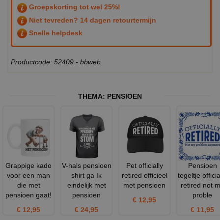
Groepskorting tot wel 25%!
Niet tevreden? 14 dagen retourtermijn
Snelle helpdesk
Productcode: 52409 - bbweb
THEMA:
PENSIOEN
Grappige kado
V-hals pensioen
Pet officially
Pensioen
voor een man
shirt ga Ik
retired officieel
tegeltje officia
die met
eindelijk met
met pensioen
retired not 
pensioen gaat!
pensioen
proble
€ 12,95
€ 12,95
€ 24,95
€ 11,95