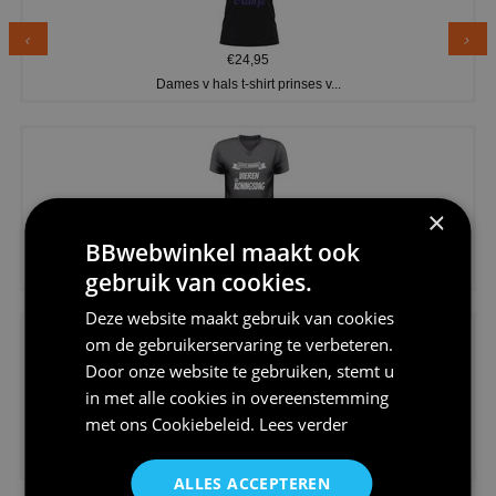
€24,95
Dames v hals t-shirt prinses v...
×
BBwebwinkel maakt ook
€24,95
Koningsdag shirt heren v-hals ...
gebruik van cookies.
Deze website maakt gebruik van cookies
om de gebruikerservaring te verbeteren.
Door onze website te gebruiken, stemt u
in met alle cookies in overeenstemming
met ons
Cookiebeleid
.
Lees verder
€24,95
V-hals shirt rood wit blauw st...
ALLES ACCEPTEREN