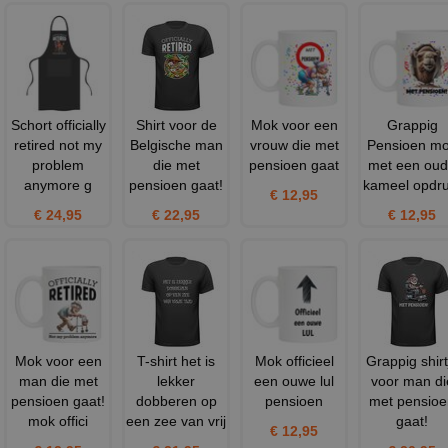
Schort officially
Shirt voor de
Mok voor een
Grappig
retired not my
Belgische man
vrouw die met
Pensioen m
problem
die met
pensioen gaat
met een ou
anymore g
pensioen gaat!
kameel opdru
€ 12,95
€ 24,95
€ 22,95
€ 12,95
Mok voor een
T-shirt het is
Mok officieel
Grappig shirt
man die met
lekker
een ouwe lul
voor man di
pensioen gaat!
dobberen op
pensioen
met pensioe
mok offici
een zee van vrij
gaat!
€ 12,95