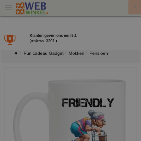
X
Klanten geven ons een
9.1
(reviews: 3201 )
Fun cadeau Gadget
Mokken
Pensioen