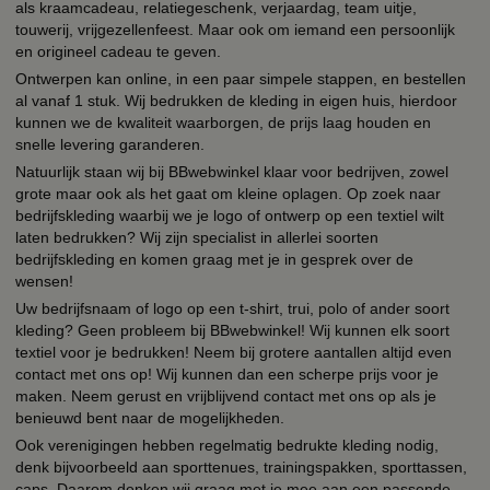
als kraamcadeau, relatiegeschenk, verjaardag, team uitje,
touwerij, vrijgezellenfeest. Maar ook om iemand een persoonlijk
en origineel cadeau te geven.
Ontwerpen kan online, in een paar simpele stappen, en bestellen
al vanaf 1 stuk. Wij bedrukken de kleding in eigen huis, hierdoor
kunnen we de kwaliteit waarborgen, de prijs laag houden en
snelle levering garanderen.
Natuurlijk staan wij bij BBwebwinkel klaar voor bedrijven, zowel
grote maar ook als het gaat om kleine oplagen. Op zoek naar
bedrijfskleding waarbij we je logo of ontwerp op een textiel wilt
laten bedrukken? Wij zijn specialist in allerlei soorten
bedrijfskleding en komen graag met je in gesprek over de
wensen!
Uw bedrijfsnaam of logo op een t-shirt, trui, polo of ander soort
kleding? Geen probleem bij BBwebwinkel! Wij kunnen elk soort
textiel voor je bedrukken! Neem bij grotere aantallen altijd even
contact met ons op! Wij kunnen dan een scherpe prijs voor je
maken. Neem gerust en vrijblijvend contact met ons op als je
benieuwd bent naar de mogelijkheden.
Ook verenigingen hebben regelmatig bedrukte kleding nodig,
denk bijvoorbeeld aan sporttenues, trainingspakken, sporttassen,
caps. Daarom denken wij graag met je mee aan een passende