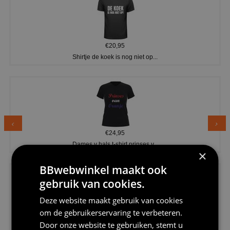
€20,95
Shirtje de koek is nog niet op...
€24,95
Dames v hals t-shirt prinses v...
×
BBwebwinkel maakt ook
gebruik van cookies.
Deze website maakt gebruik van cookies
om de gebruikerservaring te verbeteren.
€24,95
Door onze website te gebruiken, stemt u