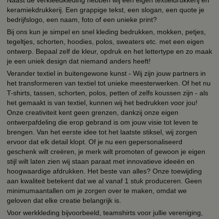
Naast de verkleedkleding hebben wij een eigen textieldrukkerij en
keramiekdrukkerij. Een grappige tekst, een slogan, een quote je
bedrijfslogo, een naam, foto of een unieke print?
Bij ons kun je simpel en snel kleding bedrukken, mokken, petjes,
tegeltjes, schorten, hoodies, polos, sweaters etc. met een eigen
ontwerp. Bepaal zelf de kleur, opdruk en het lettertype en zo maak
je een uniek design dat niemand anders heeft!
Verander textiel in buitengewone kunst - Wij zijn jouw partners in
het transformeren van textiel tot unieke meesterwerken. Of het nu
T-shirts, tassen, schorten, polos, petten of zelfs koussen zijn - als
het gemaakt is van textiel, kunnen wij het bedrukken voor jou!
Onze creativiteit kent geen grenzen, dankzij onze eigen
ontwerpafdeling die erop gebrand is om jouw visie tot leven te
brengen. Van het eerste idee tot het laatste stiksel, wij zorgen
ervoor dat elk detail klopt. Of je nu een gepersonaliseerd
geschenk wilt creëren, je merk wilt promoten of gewoon je eigen
stijl wilt laten zien wij staan paraat met innovatieve ideeën en
hoogwaardige afdrukken. Het beste van alles? Onze toewijding
aan kwaliteit betekent dat we al vanaf 1 stuk produceren. Geen
minimumaantallen om je zorgen over te maken, omdat we
geloven dat elke creatie belangrijk is.
Voor werkkleding bijvoorbeeld, teamshirts voor jullie vereniging,