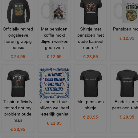
Officially retired
Met pensioen
Shirtje met
Pensioen m
longsleeve
koffie mok!
pensioen met
€ 12,95
heren grappig
Blijven werken
oude kameel
pensio
geen zin i
opdruk!
€ 24,95
€ 12,95
€ 23,95
T-shirt officially
Jij neemt thuis
Met pensioen
Eindelijk me
retired not my
blijven wel heel
shirtje
pensioen t-sh
problem oude
letterlijk geniet
€ 20,95
€ 20,95
man
€ 11,95
€ 23,95