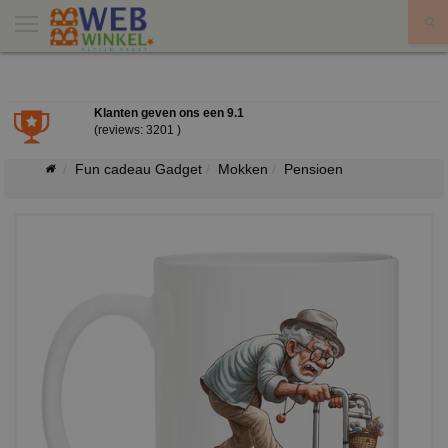
X
Klanten geven ons een
9.1
(reviews: 3201 )
Fun cadeau Gadget
Mokken
Pensioen