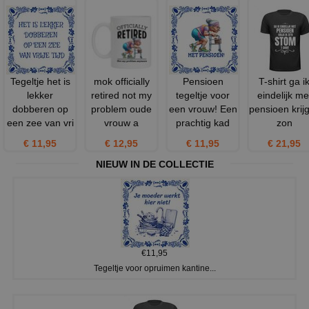
Tegeltje het is
mok officially
Pensioen
T-shirt ga i
lekker
retired not my
tegeltje voor
eindelijk me
dobberen op
problem oude
een vrouw! Een
pensioen krijg
een zee van vri
vrouw a
prachtig kad
zon
€ 11,95
€ 12,95
€ 11,95
€ 21,95
NIEUW IN DE COLLECTIE
€11,95
Tegeltje voor opruimen kantine...