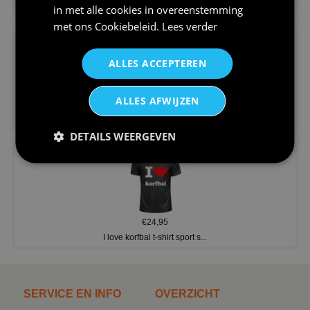
Koningsdag shirt heren v-hals ...
in met alle cookies in overeenstemming
met ons
Cookiebeleid
.
Lees verder
ALLES ACCEPTEREN
ALLES AFWIJZEN
€24,95
V-hals shirt rood wit blauw st...
DETAILS WEERGEVEN
€24,95
I love korfbal t-shirt sport s...
SERVICE EN INFO
OVERZICHT