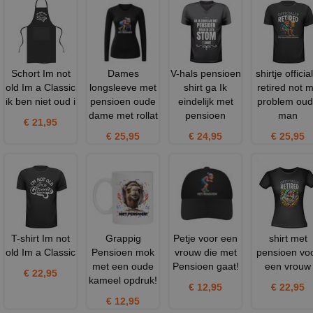
Schort Im not
Dames
V-hals pensioen
shirtje official
old Im a Classic
longsleeve met
shirt ga Ik
retired not 
ik ben niet oud i
pensioen oude
eindelijk met
problem ou
dame met rollat
pensioen
man
€ 21,95
€ 25,95
€ 24,95
€ 25,95
T-shirt Im not
Grappig
Petje voor een
shirt met
old Im a Classic
Pensioen mok
vrouw die met
pensioen vo
met een oude
Pensioen gaat!
een vrouw
€ 22,95
kameel opdruk!
€ 12,95
€ 22,95
€ 12,95