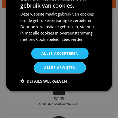
gebruik van cookies.
€24,95
Deze website maakt gebruik van cookies
Dames v hals t-shirt prinses v...
om de gebruikerservaring te verbeteren.
Door onze website te gebruiken, stemt u
in met alle cookies in overeenstemming
met ons
Cookiebeleid
.
Lees verder
ALLES ACCEPTEREN
€24,95
Koningsdag shirt heren v-hals ...
ALLES AFWIJZEN
DETAILS WEERGEVEN
€24,95
V-hals shirt rood wit blauw st...