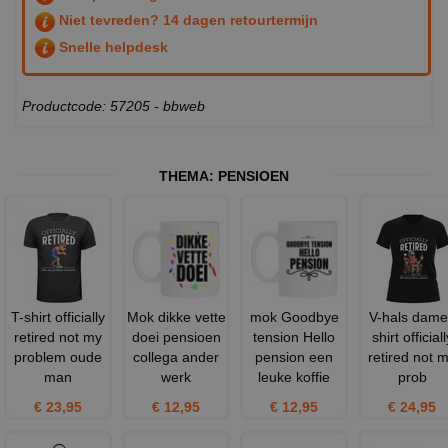
Niet tevreden? 14 dagen retourtermijn
Snelle helpdesk
Productcode: 57205 - bbweb
THEMA:
PENSIOEN
T-shirt officially
Mok dikke vette
mok Goodbye
V-hals dame
retired not my
doei pensioen
tension Hello
shirt officiall
problem oude
collega ander
pension een
retired not 
man
werk
leuke koffie
prob
€ 23,95
€ 12,95
€ 12,95
€ 24,95