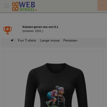
X
Klanten geven ons een
9.1
(reviews: 3201 )
Fun T-shirts
Lange mouw
Pensioen