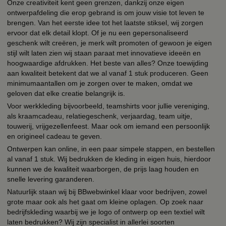
Onze creativiteit kent geen grenzen, dankzij onze eigen
ontwerpafdeling die erop gebrand is om jouw visie tot leven te
brengen. Van het eerste idee tot het laatste stiksel, wij zorgen
ervoor dat elk detail klopt. Of je nu een gepersonaliseerd
geschenk wilt creëren, je merk wilt promoten of gewoon je eigen
stijl wilt laten zien wij staan paraat met innovatieve ideeën en
hoogwaardige afdrukken. Het beste van alles? Onze toewijding
aan kwaliteit betekent dat we al vanaf 1 stuk produceren. Geen
minimumaantallen om je zorgen over te maken, omdat we
geloven dat elke creatie belangrijk is.
Voor werkkleding bijvoorbeeld, teamshirts voor jullie vereniging,
als kraamcadeau, relatiegeschenk, verjaardag, team uitje,
touwerij, vrijgezellenfeest. Maar ook om iemand een persoonlijk
en origineel cadeau te geven.
Ontwerpen kan online, in een paar simpele stappen, en bestellen
al vanaf 1 stuk. Wij bedrukken de kleding in eigen huis, hierdoor
kunnen we de kwaliteit waarborgen, de prijs laag houden en
snelle levering garanderen.
Natuurlijk staan wij bij BBwebwinkel klaar voor bedrijven, zowel
grote maar ook als het gaat om kleine oplagen. Op zoek naar
bedrijfskleding waarbij we je logo of ontwerp op een textiel wilt
laten bedrukken? Wij zijn specialist in allerlei soorten