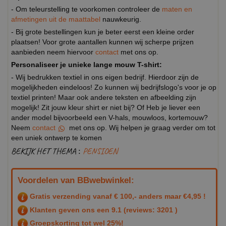
- Om teleurstelling te voorkomen controleer de
maten en
afmetingen uit de maattabel
nauwkeurig.
- Bij grote bestellingen kun je beter eerst een kleine order
plaatsen! Voor grote aantallen kunnen wij scherpe prijzen
aanbieden neem hiervoor
contact
met ons op.
Personaliseer je unieke lange mouw T-shirt:
- Wij bedrukken textiel in ons eigen bedrijf. Hierdoor zijn de
mogelijkheden eindeloos! Zo kunnen wij bedrijfslogo's voor je op
textiel printen! Maar ook andere teksten en afbeelding zijn
mogelijk! Zit jouw kleur shirt er niet bij? Of Heb je liever een
ander model bijvoorbeeld een V-hals, mouwloos, kortemouw?
Neem
contact
met ons op. Wij helpen je graag verder om tot
een uniek ontwerp te komen
BEKIJK HET THEMA :
PENSIOEN
Voordelen van BBwebwinkel:
Gratis verzending vanaf € 100,- anders maar €4,95 !
Klanten geven ons een
9.1
(reviews: 3201 )
Groepskorting tot wel 25%!