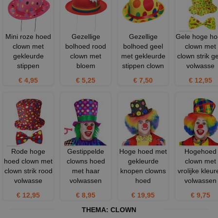
Mini roze hoed
Gezellige
Gezellige
Gele hoge h
clown met
bolhoed rood
bolhoed geel
clown met
gekleurde
clown met
met gekleurde
clown strik g
stippen
bloem
stippen clown
volwasse
€ 4,95
€ 5,25
€ 7,50
€ 12,95
Rode hoge
Gestippelde
Hoge hoed met
Hogehoed
hoed clown met
clowns hoed
gekleurde
clown met
clown strik rood
met haar
knopen clowns
vrolijke kleur
volwasse
volwassen
hoed
volwassen
€ 12,95
€ 8,95
€ 19,95
€ 9,75
THEMA:
CLOWN