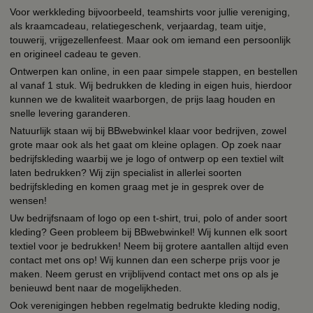
Voor werkkleding bijvoorbeeld, teamshirts voor jullie vereniging,
als kraamcadeau, relatiegeschenk, verjaardag, team uitje,
touwerij, vrijgezellenfeest. Maar ook om iemand een persoonlijk
en origineel cadeau te geven.
Ontwerpen kan online, in een paar simpele stappen, en bestellen
al vanaf 1 stuk. Wij bedrukken de kleding in eigen huis, hierdoor
kunnen we de kwaliteit waarborgen, de prijs laag houden en
snelle levering garanderen.
Natuurlijk staan wij bij BBwebwinkel klaar voor bedrijven, zowel
grote maar ook als het gaat om kleine oplagen. Op zoek naar
bedrijfskleding waarbij we je logo of ontwerp op een textiel wilt
laten bedrukken? Wij zijn specialist in allerlei soorten
bedrijfskleding en komen graag met je in gesprek over de
wensen!
Uw bedrijfsnaam of logo op een t-shirt, trui, polo of ander soort
kleding? Geen probleem bij BBwebwinkel! Wij kunnen elk soort
textiel voor je bedrukken! Neem bij grotere aantallen altijd even
contact met ons op! Wij kunnen dan een scherpe prijs voor je
maken. Neem gerust en vrijblijvend contact met ons op als je
benieuwd bent naar de mogelijkheden.
Ook verenigingen hebben regelmatig bedrukte kleding nodig,