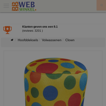
X
Klanten geven ons een
9.1
(reviews: 3201 )
Hoofddeksels
Volwassenen
Clown