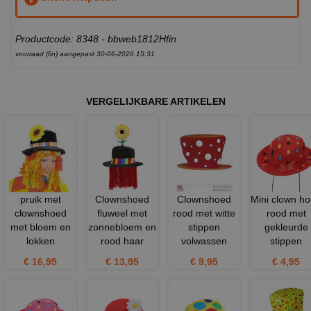
Productcode: 8348 - bbweb1812Hfin
voorraad (fin) aangepast 30-06-2026 15:31
VERGELIJKBARE ARTIKELEN
pruik met
Clownshoed
Clownshoed
Mini clown h
clownshoed
fluweel met
rood met witte
rood met
met bloem en
zonnebloem en
stippen
gekleurde
lokken
rood haar
volwassen
stippen
€ 16,95
€ 13,95
€ 9,95
€ 4,95