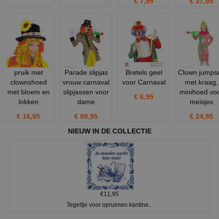
€ 7,95
€ 37,95
pruik met
Parade slipjas
Bretels geel
Clown jumpsu
clownshoed
vrouw carnaval
voor Carnaval
met kraag,
met bloem en
slipjassen voor
minihoed vo
€ 6,95
lokken
dame
meisjes
€ 16,95
€ 89,95
€ 24,95
NIEUW IN DE COLLECTIE
€11,95
Tegeltje voor opruimen kantine...