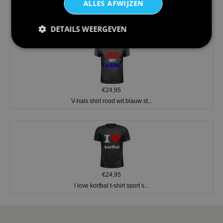
ALLES AFWIJZEN
€24,95
Koningsdag shirt heren v-hals ...
DETAILS WEERGEVEN
€24,95
V-hals shirt rood wit blauw st...
€24,95
I love korfbal t-shirt sport s...