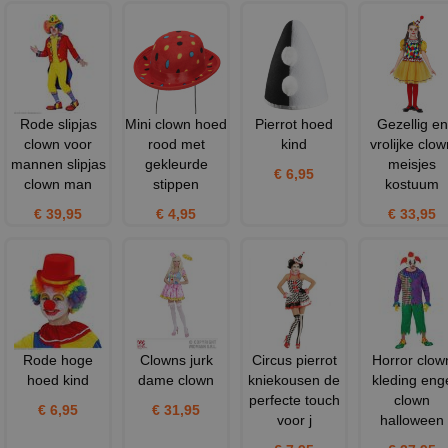
Rode slipjas
Mini clown hoed
Pierrot hoed
Gezellig en
clown voor
rood met
kind
vrolijke clow
mannen slipjas
gekleurde
meisjes
€ 6,95
clown man
stippen
kostuum
€ 39,95
€ 4,95
€ 33,95
Rode hoge
Clowns jurk
Circus pierrot
Horror clow
hoed kind
dame clown
kniekousen de
kleding eng
perfecte touch
clown
€ 6,95
€ 31,95
voor j
halloween