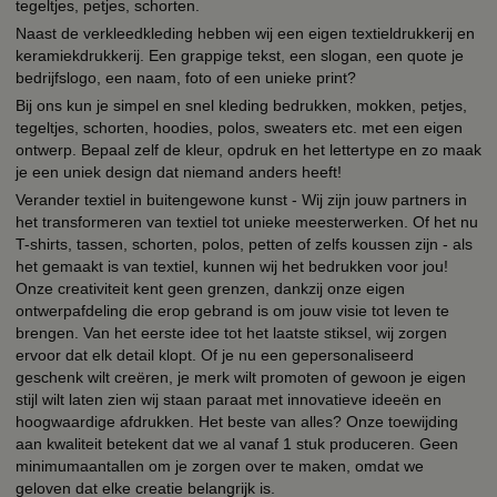
tegeltjes, petjes, schorten.
Naast de verkleedkleding hebben wij een eigen textieldrukkerij en
keramiekdrukkerij. Een grappige tekst, een slogan, een quote je
bedrijfslogo, een naam, foto of een unieke print?
Bij ons kun je simpel en snel kleding bedrukken, mokken, petjes,
tegeltjes, schorten, hoodies, polos, sweaters etc. met een eigen
ontwerp. Bepaal zelf de kleur, opdruk en het lettertype en zo maak
je een uniek design dat niemand anders heeft!
Verander textiel in buitengewone kunst - Wij zijn jouw partners in
het transformeren van textiel tot unieke meesterwerken. Of het nu
T-shirts, tassen, schorten, polos, petten of zelfs koussen zijn - als
het gemaakt is van textiel, kunnen wij het bedrukken voor jou!
Onze creativiteit kent geen grenzen, dankzij onze eigen
ontwerpafdeling die erop gebrand is om jouw visie tot leven te
brengen. Van het eerste idee tot het laatste stiksel, wij zorgen
ervoor dat elk detail klopt. Of je nu een gepersonaliseerd
geschenk wilt creëren, je merk wilt promoten of gewoon je eigen
stijl wilt laten zien wij staan paraat met innovatieve ideeën en
hoogwaardige afdrukken. Het beste van alles? Onze toewijding
aan kwaliteit betekent dat we al vanaf 1 stuk produceren. Geen
minimumaantallen om je zorgen over te maken, omdat we
geloven dat elke creatie belangrijk is.