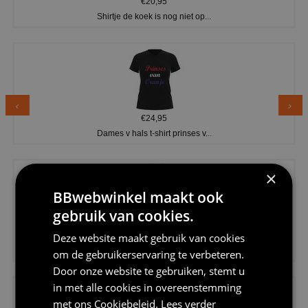
€20,95
Shirtje de koek is nog niet op...
€24,95
Dames v hals t-shirt prinses v...
×
BBwebwinkel maakt ook
gebruik van cookies.
€24,95
Deze website maakt gebruik van cookies
Koningsdag shirt heren v-hals ...
om de gebruikerservaring te verbeteren.
Door onze website te gebruiken, stemt u
in met alle cookies in overeenstemming
met ons
Cookiebeleid
.
Lees verder