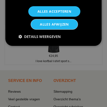
ALLES ACCEPTEREN
€24,95
V-hals shirt rood wit blauw st...
ALLES AFWIJZEN
DETAILS WEERGEVEN
€24,95
I love korfbal t-shirt sport s...
SERVICE EN INFO
OVERZICHT
Reviews
Sitemapping
Veel gestelde vragen
Overzicht thema's
Contact
Overzicht rubrieken