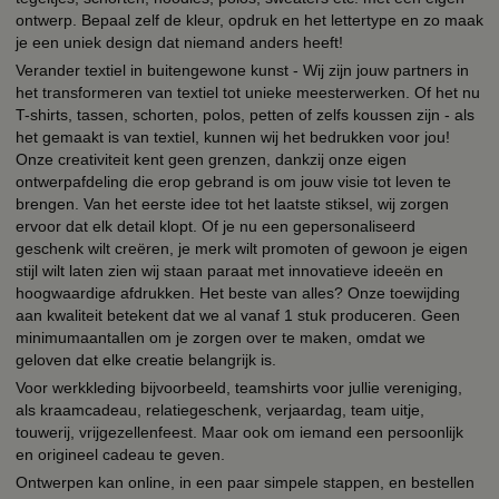
ontwerp. Bepaal zelf de kleur, opdruk en het lettertype en zo maak
je een uniek design dat niemand anders heeft!
Verander textiel in buitengewone kunst - Wij zijn jouw partners in
het transformeren van textiel tot unieke meesterwerken. Of het nu
T-shirts, tassen, schorten, polos, petten of zelfs koussen zijn - als
het gemaakt is van textiel, kunnen wij het bedrukken voor jou!
Onze creativiteit kent geen grenzen, dankzij onze eigen
ontwerpafdeling die erop gebrand is om jouw visie tot leven te
brengen. Van het eerste idee tot het laatste stiksel, wij zorgen
ervoor dat elk detail klopt. Of je nu een gepersonaliseerd
geschenk wilt creëren, je merk wilt promoten of gewoon je eigen
stijl wilt laten zien wij staan paraat met innovatieve ideeën en
hoogwaardige afdrukken. Het beste van alles? Onze toewijding
aan kwaliteit betekent dat we al vanaf 1 stuk produceren. Geen
minimumaantallen om je zorgen over te maken, omdat we
geloven dat elke creatie belangrijk is.
Voor werkkleding bijvoorbeeld, teamshirts voor jullie vereniging,
als kraamcadeau, relatiegeschenk, verjaardag, team uitje,
touwerij, vrijgezellenfeest. Maar ook om iemand een persoonlijk
en origineel cadeau te geven.
Ontwerpen kan online, in een paar simpele stappen, en bestellen