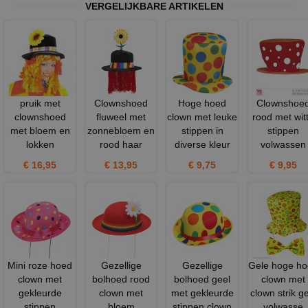
VERGELIJKBARE ARTIKELEN
pruik met
Clownshoed
Hoge hoed
Clownshoe
clownshoed
fluweel met
clown met leuke
rood met wit
met bloem en
zonnebloem en
stippen in
stippen
lokken
rood haar
diverse kleur
volwassen
€ 16,95
€ 13,95
€ 9,75
€ 9,95
Mini roze hoed
Gezellige
Gezellige
Gele hoge h
clown met
bolhoed rood
bolhoed geel
clown met
gekleurde
clown met
met gekleurde
clown strik g
stippen
bloem
stippen clown
volwasse