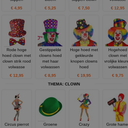
€ 4,95
€ 5,25
€ 7,50
€ 12,95
Rode hoge
Gestippelde
Hoge hoed met
Hogehoed
hoed clown met
clowns hoed
gekleurde
clown met
clown strik rood
met haar
knopen clowns
vrolijke kleur
volwasse
volwassen
hoed
volwassen
€ 12,95
€ 8,95
€ 19,95
€ 9,75
THEMA:
CLOWN
Circus pierrot
Groene
Crazy
Grote hame