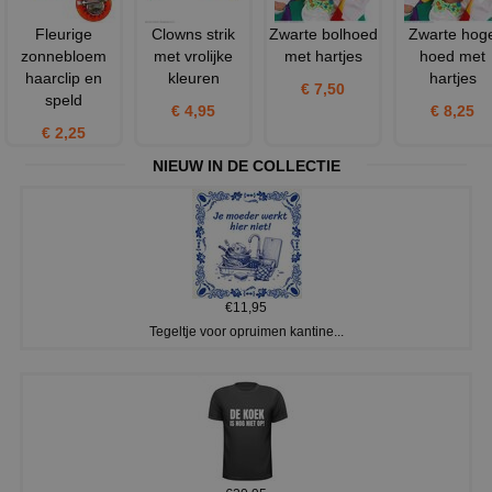
Fleurige
Clowns strik
Zwarte bolhoed
Zwarte hog
zonnebloem
met vrolijke
met hartjes
hoed met
haarclip en
kleuren
hartjes
€ 7,50
speld
€ 4,95
€ 8,25
€ 2,25
NIEUW IN DE COLLECTIE
€11,95
Tegeltje voor opruimen kantine...