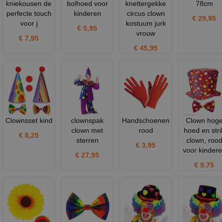
kniekousen de
bolhoed voor
knettergekke
78cm
perfecte touch
kinderen
circus clown
€ 29,95
voor j
kostuum jurk
€ 5,95
vrouw
€ 7,95
€ 45,95
Clownsset kind
clownspak
Handschoenen
Clown hog
clown met
rood
hoed en stri
€ 8,25
sterren
clown, roo
€ 3,95
voor kinder
€ 27,95
€ 9,75