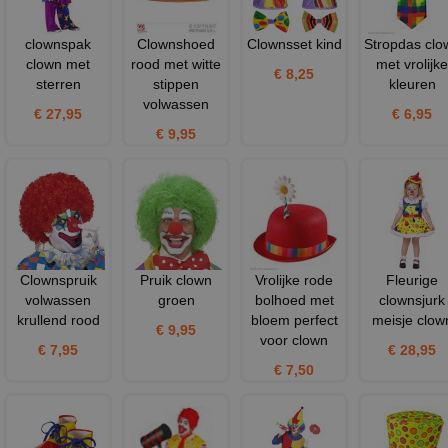
clownspak
Clownshoed
Clownsset kind
Stropdas clo
clown met
rood met witte
met vrolijke
€ 8,25
sterren
stippen
kleuren
volwassen
€ 27,95
€ 6,95
€ 9,95
Clownspruik
Pruik clown
Vrolijke rode
Fleurige
volwassen
groen
bolhoed met
clownsjurk
krullend rood
bloem perfect
meisje clow
€ 9,95
voor clown
€ 7,95
€ 28,95
€ 7,50