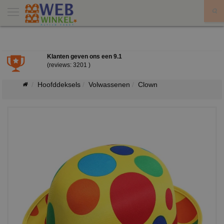
X
Klanten geven ons een
9.1
(reviews: 3201 )
Hoofddeksels
Volwassenen
Clown