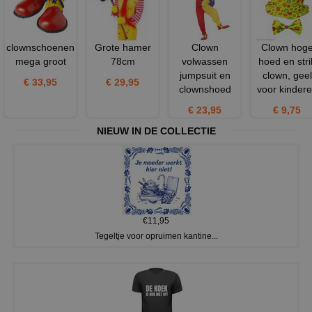
clownschoenen
Grote hamer
Clown
Clown hog
mega groot
78cm
volwassen
hoed en stri
jumpsuit en
clown, geel
€ 33,95
€ 29,95
clownshoed
voor kinder
€ 23,95
€ 9,75
NIEUW IN DE COLLECTIE
€11,95
Tegeltje voor opruimen kantine...