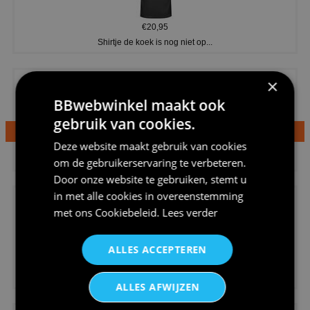
€20,95
Shirtje de koek is nog niet op...
×
BBwebwinkel maakt ook
gebruik van cookies.
Deze website maakt gebruik van cookies
€24,95
Dames v hals t-shirt prinses v...
om de gebruikerservaring te verbeteren.
Door onze website te gebruiken, stemt u
in met alle cookies in overeenstemming
met ons
Cookiebeleid
.
Lees verder
ALLES ACCEPTEREN
€24,95
Koningsdag shirt heren v-hals ...
ALLES AFWIJZEN