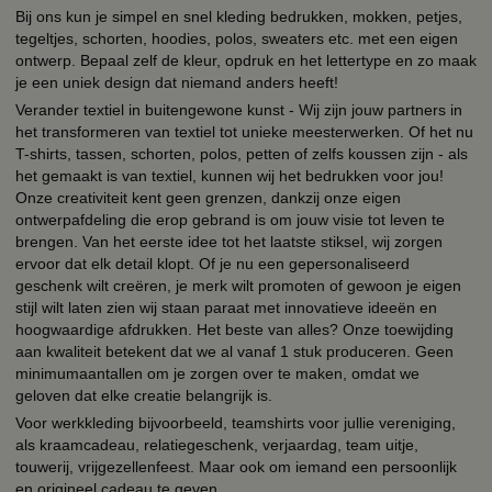
Bij ons kun je simpel en snel kleding bedrukken, mokken, petjes,
tegeltjes, schorten, hoodies, polos, sweaters etc. met een eigen
ontwerp. Bepaal zelf de kleur, opdruk en het lettertype en zo maak
je een uniek design dat niemand anders heeft!
Verander textiel in buitengewone kunst - Wij zijn jouw partners in
het transformeren van textiel tot unieke meesterwerken. Of het nu
T-shirts, tassen, schorten, polos, petten of zelfs koussen zijn - als
het gemaakt is van textiel, kunnen wij het bedrukken voor jou!
Onze creativiteit kent geen grenzen, dankzij onze eigen
ontwerpafdeling die erop gebrand is om jouw visie tot leven te
brengen. Van het eerste idee tot het laatste stiksel, wij zorgen
ervoor dat elk detail klopt. Of je nu een gepersonaliseerd
geschenk wilt creëren, je merk wilt promoten of gewoon je eigen
stijl wilt laten zien wij staan paraat met innovatieve ideeën en
hoogwaardige afdrukken. Het beste van alles? Onze toewijding
aan kwaliteit betekent dat we al vanaf 1 stuk produceren. Geen
minimumaantallen om je zorgen over te maken, omdat we
geloven dat elke creatie belangrijk is.
Voor werkkleding bijvoorbeeld, teamshirts voor jullie vereniging,
als kraamcadeau, relatiegeschenk, verjaardag, team uitje,
touwerij, vrijgezellenfeest. Maar ook om iemand een persoonlijk
en origineel cadeau te geven.