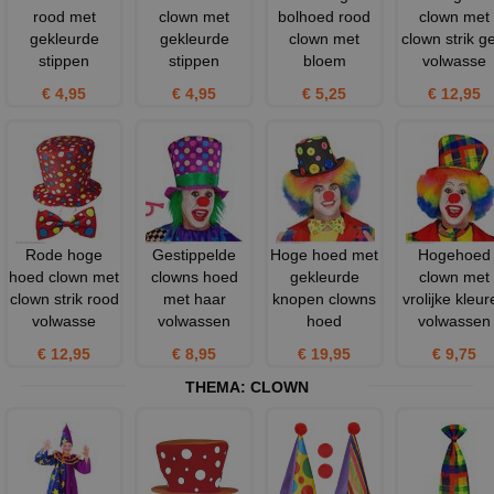
rood met
clown met
bolhoed rood
clown met
gekleurde
gekleurde
clown met
clown strik g
stippen
stippen
bloem
volwasse
€ 4,95
€ 4,95
€ 5,25
€ 12,95
Rode hoge
Gestippelde
Hoge hoed met
Hogehoed
hoed clown met
clowns hoed
gekleurde
clown met
clown strik rood
met haar
knopen clowns
vrolijke kleur
volwasse
volwassen
hoed
volwassen
€ 12,95
€ 8,95
€ 19,95
€ 9,75
THEMA:
CLOWN