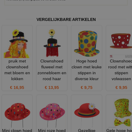
VERGELIJKBARE ARTIKELEN
pruik met
Clownshoed
Hoge hoed
Clownshoe
clownshoed
fluweel met
clown met leuke
rood met wit
met bloem en
zonnebloem en
stippen in
stippen
lokken
rood haar
diverse kleur
volwassen
€ 16,95
€ 13,95
€ 9,75
€ 9,95
Mini clown hoed
Mini roze hoed
Gezellige
Gele hoge h