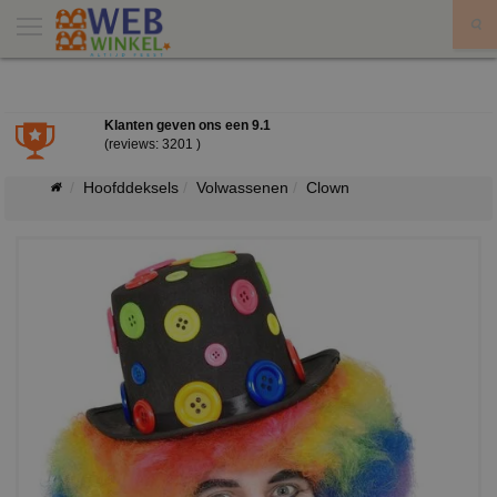
X
Klanten geven ons een
9.1
(reviews: 3201 )
Hoofddeksels
Volwassenen
Clown