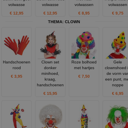
volwasse
volwasse
volwassen
volwassen
€ 12,95
€ 12,95
€ 8,95
€ 9,75
THEMA:
CLOWN
Handschoenen
Clown set
Roze bolhoed
Gele
rood
donker
met hartjes
clownshoed 
minihoed,
de vorm va
€ 3,95
€ 7,50
kraag,
een punt, m
handschoenen
noppe
€ 15,95
€ 6,95