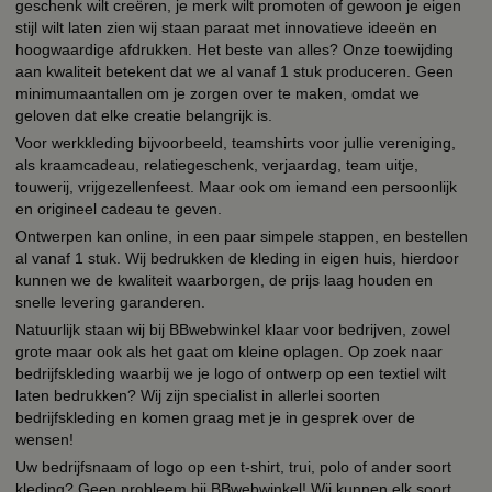
geschenk wilt creëren, je merk wilt promoten of gewoon je eigen
stijl wilt laten zien wij staan paraat met innovatieve ideeën en
hoogwaardige afdrukken. Het beste van alles? Onze toewijding
aan kwaliteit betekent dat we al vanaf 1 stuk produceren. Geen
minimumaantallen om je zorgen over te maken, omdat we
geloven dat elke creatie belangrijk is.
Voor werkkleding bijvoorbeeld, teamshirts voor jullie vereniging,
als kraamcadeau, relatiegeschenk, verjaardag, team uitje,
touwerij, vrijgezellenfeest. Maar ook om iemand een persoonlijk
en origineel cadeau te geven.
Ontwerpen kan online, in een paar simpele stappen, en bestellen
al vanaf 1 stuk. Wij bedrukken de kleding in eigen huis, hierdoor
kunnen we de kwaliteit waarborgen, de prijs laag houden en
snelle levering garanderen.
Natuurlijk staan wij bij BBwebwinkel klaar voor bedrijven, zowel
grote maar ook als het gaat om kleine oplagen. Op zoek naar
bedrijfskleding waarbij we je logo of ontwerp op een textiel wilt
laten bedrukken? Wij zijn specialist in allerlei soorten
bedrijfskleding en komen graag met je in gesprek over de
wensen!
Uw bedrijfsnaam of logo op een t-shirt, trui, polo of ander soort
kleding? Geen probleem bij BBwebwinkel! Wij kunnen elk soort