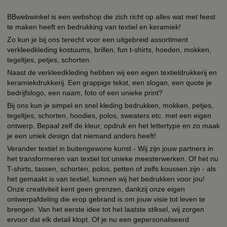
BBwebwinkel is een webshop die zich richt op alles wat met feest
te maken heeft en bedrukking van textiel en keramiek!
Zo kun je bij ons terecht voor een uitgebreid assortiment
verkleedkleding kostuums, brillen, fun t-shirts, hoeden, mokken,
tegeltjes, petjes, schorten.
Naast de verkleedkleding hebben wij een eigen textieldrukkerij en
keramiekdrukkerij. Een grappige tekst, een slogan, een quote je
bedrijfslogo, een naam, foto of een unieke print?
Bij ons kun je simpel en snel kleding bedrukken, mokken, petjes,
tegeltjes, schorten, hoodies, polos, sweaters etc. met een eigen
ontwerp. Bepaal zelf de kleur, opdruk en het lettertype en zo maak
je een uniek design dat niemand anders heeft!
Verander textiel in buitengewone kunst - Wij zijn jouw partners in
het transformeren van textiel tot unieke meesterwerken. Of het nu
T-shirts, tassen, schorten, polos, petten of zelfs koussen zijn - als
het gemaakt is van textiel, kunnen wij het bedrukken voor jou!
Onze creativiteit kent geen grenzen, dankzij onze eigen
ontwerpafdeling die erop gebrand is om jouw visie tot leven te
brengen. Van het eerste idee tot het laatste stiksel, wij zorgen
ervoor dat elk detail klopt. Of je nu een gepersonaliseerd