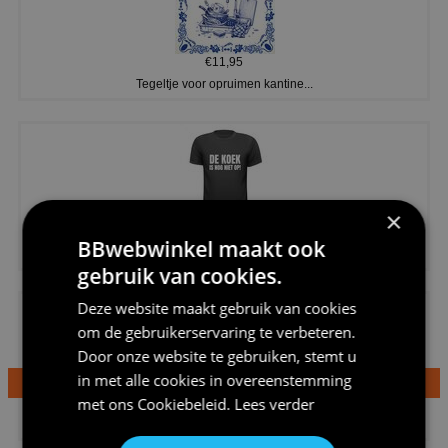
€11,95
Tegeltje voor opruimen kantine...
×
€20,95
BBwebwinkel maakt ook
Shirtje de koek is nog niet op...
gebruik van cookies.
Deze website maakt gebruik van cookies
om de gebruikerservaring te verbeteren.
Door onze website te gebruiken, stemt u
in met alle cookies in overeenstemming
met ons
Cookiebeleid
.
Lees verder
€24,95
Dames v hals t-shirt prinses v...