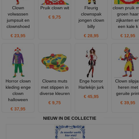
Clown
Pruik clown wit
Fleurig
clown pruik 
volwassen
clownspak
groen haar
€ 9,75
jumpsuit en
jongen clown
zijkanten e
clownshoed
billy
een kale k
€ 23,95
€ 28,95
€ 12,95
Horror clown
Clowns muts
Enge horror
Clown slipja
kleding enge
met stippen in
Harlekijn jurk
heren met
clown
diverse kleuren
geruite prin
€ 45,95
halloween
€ 9,75
€ 39,95
€ 37,95
NIEUW IN DE COLLECTIE