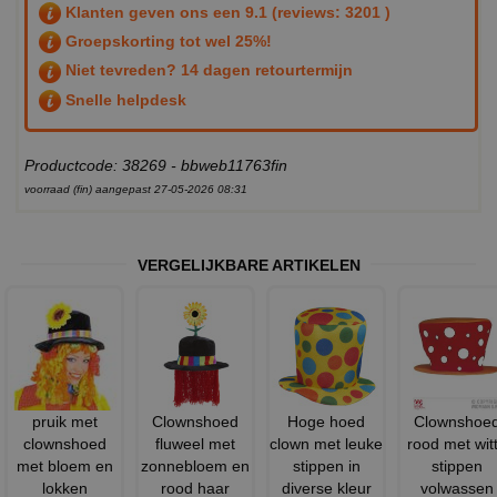
Klanten geven ons een
9.1
(reviews: 3201 )
Groepskorting tot wel 25%!
Niet tevreden? 14 dagen retourtermijn
Snelle helpdesk
Productcode: 38269 - bbweb11763fin
voorraad (fin) aangepast 27-05-2026 08:31
VERGELIJKBARE ARTIKELEN
pruik met
Clownshoed
Hoge hoed
Clownshoe
clownshoed
fluweel met
clown met leuke
rood met wit
met bloem en
zonnebloem en
stippen in
stippen
lokken
rood haar
diverse kleur
volwassen