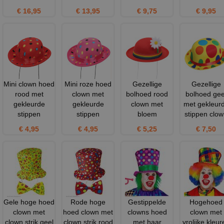
€ 16,95
€ 13,95
€ 9,75
€ 9,95
Mini clown hoed
Mini roze hoed
Gezellige
Gezellige
rood met
clown met
bolhoed rood
bolhoed gee
gekleurde
gekleurde
clown met
met gekleur
stippen
stippen
bloem
stippen clo
€ 4,95
€ 4,95
€ 5,25
€ 7,50
Gele hoge hoed
Rode hoge
Gestippelde
Hogehoed
clown met
hoed clown met
clowns hoed
clown met
clown strik geel
clown strik rood
met haar
vrolijke kleur