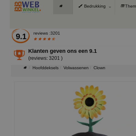
Bedrukking
Them
reviews :3201
9.1
Klanten geven ons een
9.1
(reviews: 3201 )
Hoofddeksels
Volwassenen
Clown