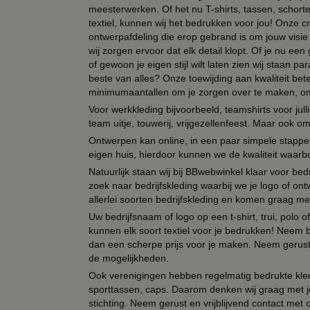
meesterwerken. Of het nu T-shirts, tassen, schorten
textiel, kunnen wij het bedrukken voor jou! Onze cr
ontwerpafdeling die erop gebrand is om jouw visie t
wij zorgen ervoor dat elk detail klopt. Of je nu ee
of gewoon je eigen stijl wilt laten zien wij staan
beste van alles? Onze toewijding aan kwaliteit be
minimumaantallen om je zorgen over te maken, omda
Voor werkkleding bijvoorbeeld, teamshirts voor jul
team uitje, touwerij, vrijgezellenfeest. Maar ook 
Ontwerpen kan online, in een paar simpele stappen,
eigen huis, hierdoor kunnen we de kwaliteit waarb
Natuurlijk staan wij bij BBwebwinkel klaar voor be
zoek naar bedrijfskleding waarbij we je logo of ontw
allerlei soorten bedrijfskleding en komen graag me
Uw bedrijfsnaam of logo op een t-shirt, trui, polo
kunnen elk soort textiel voor je bedrukken! Neem b
dan een scherpe prijs voor je maken. Neem gerust 
de mogelijkheden.
Ook verenigingen hebben regelmatig bedrukte kled
sporttassen, caps. Daarom denken wij graag met j
stichting. Neem gerust en vrijblijvend contact met