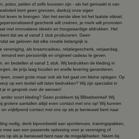
, polos, petten of zelfs koussen zijn - als het gemaakt is van
eativiteit kent geen grenzen, dankzij onze eigen
ot leven te brengen. Van het eerste idee tot het laatste stiksel,
n gepersonaliseerd geschenk wilt creëren, je merk wilt promoten
 paraat met innovatieve ideeën en hoogwaardige afdrukken. Het
tekent dat we al vanaf 1 stuk produceren. Geen
t we geloven dat elke creatie belangrijk is.
lie vereniging, als kraamcadeau, relatiegeschenk, verjaardag,
om iemand een persoonlijk en origineel cadeau te geven.
 en bestellen al vanaf 1 stuk. Wij bedrukken de kleding in
orgen, de prijs laag houden en snelle levering garanderen.
drijven, zowel grote maar ook als het gaat om kleine oplagen. Op
erp op een textiel wilt laten bedrukken? Wij zijn specialist in
t je in gesprek over de wensen!
 of ander soort kleding? Geen probleem bij BBwebwinkel! Wij
ij grotere aantallen altijd even contact met ons op! Wij kunnen
en vrijblijvend contact met ons op als je benieuwd bent naar
ing nodig, denk bijvoorbeeld aan sporttenues, trainingspakken,
e mee aan een passende oplossing voor je vereniging of
 ons op als je benieuwd bent naar de mogelijkheden. Neem bij