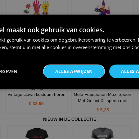
 maakt ook gebruik van cookies.
Clowns set minihoed, kraag,
clownspak clown met sterren
kt gebruik van cookies om de gebruikerservaring te verbeteren.
handschoenen
€ 27,95
iken, stemt u in met alle cookies in overeenstemming met ons
Coo
€ 15,95
ERGEVEN
ALLES AFWIJZEN
ALLES 
Vintage clown kostuum heren
Gele Fopspenen Maxi Speen
Met Geluid XL speen met
€ 33,95
€ 5,25
NIEUW IN DE COLLECTIE