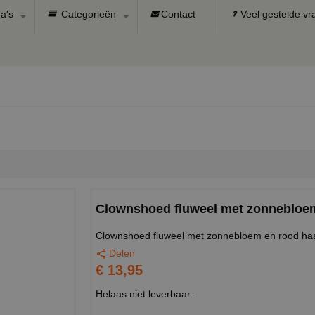
a's
Categorieën
Contact
Veel gestelde v
Clownshoed fluweel met zonnebloem
Clownshoed fluweel met zonnebloem en rood haa
Delen
€ 13,95
Helaas niet leverbaar.