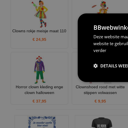
BBwebwinkel
Clowns rokje meisje maat 110
clown , clowntje kind
Deze website maa
verkleedkleren
€ 24,95
website te gebru
€ 37,95
verder
DETAILS WE
Horror clown kleding enge
Clownshoed rood met witte
clown halloween
stippen volwassen
€ 37,95
€ 9,95