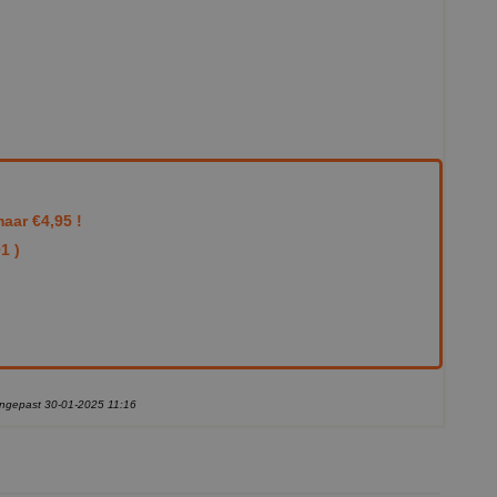
aar €4,95 !
1 )
aangepast 30-01-2025 11:16