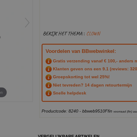
BEKIJK HET THEMA :
CLOWN
Voordelen van BBwebwinkel:
Gratis verzending vanaf € 100,- anders m
Klanten geven ons een
9.1
(reviews: 320
Groepskorting tot wel 25%!
Niet tevreden? 14 dagen retourtermijn
en
Snelle helpdesk
Productcode: 8240 - bbweb9510Ffin
voorraad (fin) 
VERGELIJKBARE ARTIKELEN