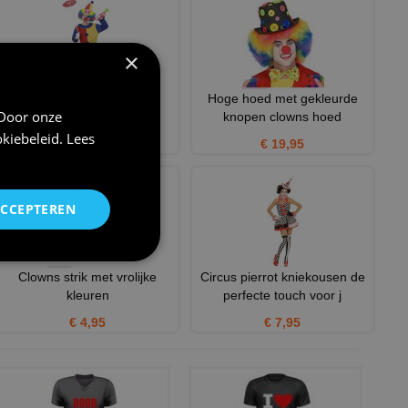
×
Vrolijke blije clown kind
Hoge hoed met gekleurde
 Door onze
kostuum
knopen clowns hoed
kiebeleid
.
Lees
€ 16,95
€ 19,95
ACCEPTEREN
Clowns strik met vrolijke
Circus pierrot kniekousen de
kleuren
perfecte touch voor j
€ 4,95
€ 7,95