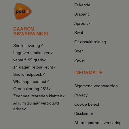
Frikandel
Brabant
Après-ski
DAAROM
Swat
BBWEBWINKEL:
Gezinsuitbreiding
Snelle levering✓
Boer
Lage verzendkosten✓
vanaf € 99 gratis✓
Padel
14 dagen retour recht✓
INFORMATIE
Snelle helpdesk✓
Whatsapp contact✓
Algemene voorwaarden
Groepskorting 25%✓
Privacy
Zeer veel tevreden klanten✓
Al ruim 10 jaar vertrouwd
Cookie beleid
adres✓
Disclaimer
AI-transparantieverklaring