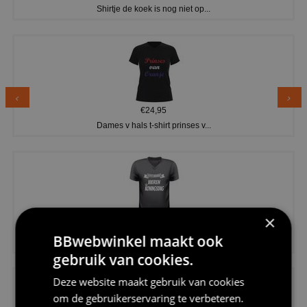
Shirtje de koek is nog niet op...
€24,95
Dames v hals t-shirt prinses v...
×
€24,95
BBwebwinkel maakt ook
Koningsdag shirt heren v-hals ...
gebruik van cookies.
Deze website maakt gebruik van cookies
om de gebruikerservaring te verbeteren.