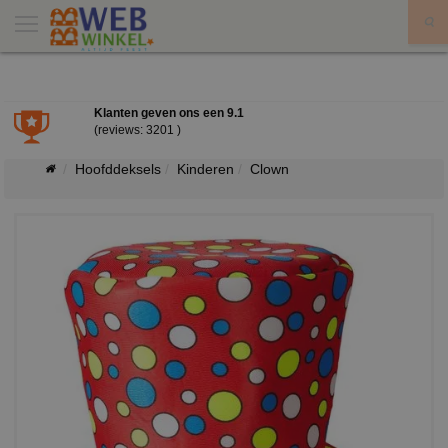
X
Klanten geven ons een
9.1
(reviews: 3201 )
Hoofddeksels
Kinderen
Clown