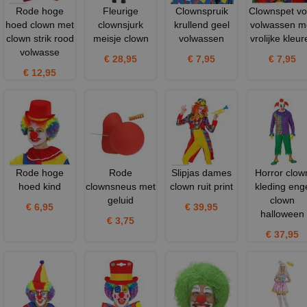
Rode hoge
Fleurige
Clownspruik
Clownspet vo
hoed clown met
clownsjurk
krullend geel
volwassen m
clown strik rood
meisje clown
volwassen
vrolijke kleur
volwasse
€ 28,95
€ 7,95
€ 7,95
€ 12,95
Rode hoge
Rode
Slipjas dames
Horror clow
hoed kind
clownsneus met
clown ruit print
kleding eng
geluid
clown
€ 6,95
€ 39,95
halloween
€ 3,75
€ 37,95