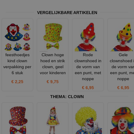
VERGELIJKBARE ARTIKELEN
feesthoedjes
Clown hoge
Rode
Gele
kind clown
hoed en strik
clownshoed in
clownshoed 
verpakking per
clown, geel
de vorm van
de vorm va
6 stuk
voor kinderen
een punt, met
een punt, m
noppe
noppe
€ 2,25
€ 9,75
€ 6,95
€ 6,95
THEMA:
CLOWN