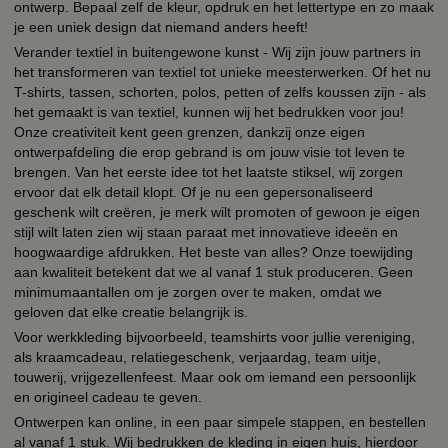
ontwerp. Bepaal zelf de kleur, opdruk en het lettertype en zo maak
je een uniek design dat niemand anders heeft!
Verander textiel in buitengewone kunst - Wij zijn jouw partners in
het transformeren van textiel tot unieke meesterwerken. Of het nu
T-shirts, tassen, schorten, polos, petten of zelfs koussen zijn - als
het gemaakt is van textiel, kunnen wij het bedrukken voor jou!
Onze creativiteit kent geen grenzen, dankzij onze eigen
ontwerpafdeling die erop gebrand is om jouw visie tot leven te
brengen. Van het eerste idee tot het laatste stiksel, wij zorgen
ervoor dat elk detail klopt. Of je nu een gepersonaliseerd
geschenk wilt creëren, je merk wilt promoten of gewoon je eigen
stijl wilt laten zien wij staan paraat met innovatieve ideeën en
hoogwaardige afdrukken. Het beste van alles? Onze toewijding
aan kwaliteit betekent dat we al vanaf 1 stuk produceren. Geen
minimumaantallen om je zorgen over te maken, omdat we
geloven dat elke creatie belangrijk is.
Voor werkkleding bijvoorbeeld, teamshirts voor jullie vereniging,
als kraamcadeau, relatiegeschenk, verjaardag, team uitje,
touwerij, vrijgezellenfeest. Maar ook om iemand een persoonlijk
en origineel cadeau te geven.
Ontwerpen kan online, in een paar simpele stappen, en bestellen
al vanaf 1 stuk. Wij bedrukken de kleding in eigen huis, hierdoor