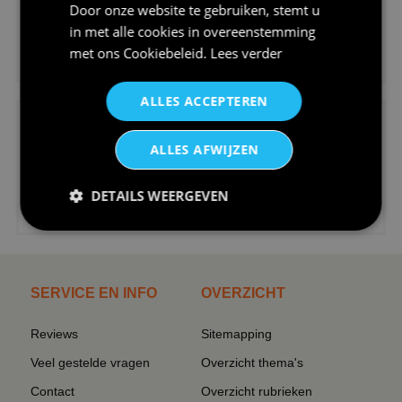
Door onze website te gebruiken, stemt u
in met alle cookies in overeenstemming
€24,95
met ons
Cookiebeleid
.
Lees verder
V-hals shirt rood wit blauw st...
ALLES ACCEPTEREN
ALLES AFWIJZEN
DETAILS WEERGEVEN
€24,95
I love korfbal t-shirt sport s...
SERVICE EN INFO
OVERZICHT
Reviews
Sitemapping
Veel gestelde vragen
Overzicht thema's
Contact
Overzicht rubrieken