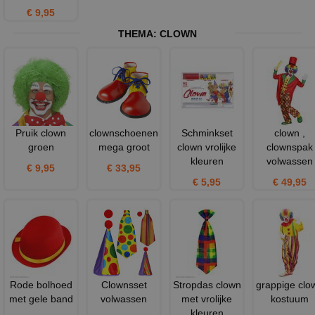
€ 9,95
THEMA:
CLOWN
Pruik clown
clownschoenen
Schminkset
clown ,
groen
mega groot
clown vrolijke
clownspak
kleuren
volwassen
€ 9,95
€ 33,95
€ 5,95
€ 49,95
Rode bolhoed
Clownsset
Stropdas clown
grappige clo
met gele band
volwassen
met vrolijke
kostuum
kleuren