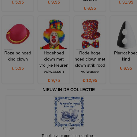
€ 5,95
€ 9,95
€ 31,95
€ 6,95
Roze bolhoed
Hogehoed
Rode hoge
Pierrot hoe
kind clown
clown met
hoed clown met
kind
vrolijke kleuren
clown strik rood
€ 5,95
€ 6,95
volwassen
volwasse
€ 9,75
€ 12,95
NIEUW IN DE COLLECTIE
€11,95
Tegeltje voor opruimen kantine...