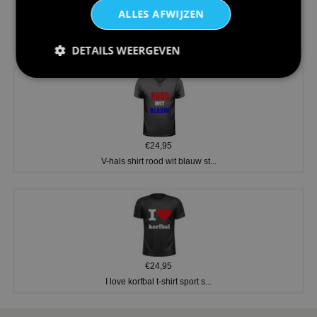
ALLES AFWIJZEN
€24,95
Koningsdag shirt heren v-hals ...
DETAILS WEERGEVEN
€24,95
V-hals shirt rood wit blauw st...
€24,95
I love korfbal t-shirt sport s...