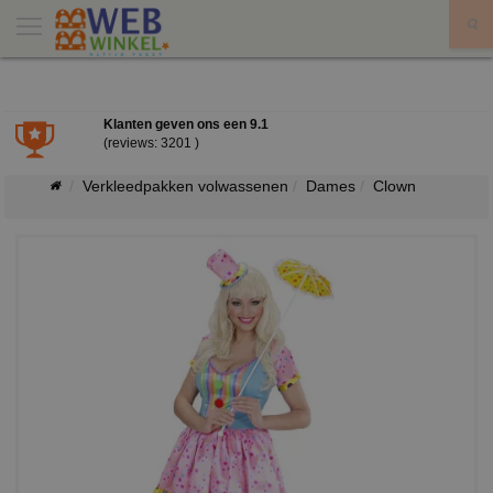
X
Klanten geven ons een
9.1
(reviews: 3201 )
Verkleedpakken volwassenen
Dames
Clown