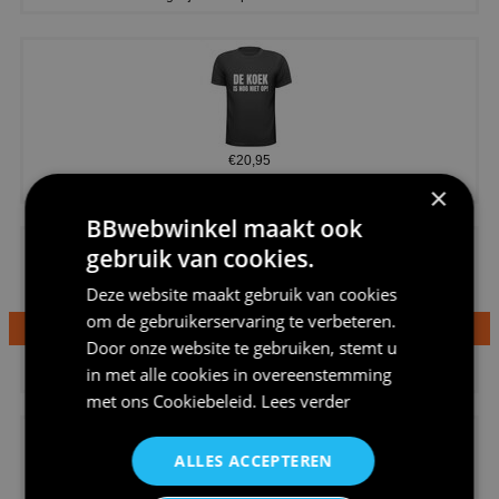
€20,95
Shirtje de koek is nog niet op...
×
BBwebwinkel maakt ook
gebruik van cookies.
Deze website maakt gebruik van cookies
om de gebruikerservaring te verbeteren.
Door onze website te gebruiken, stemt u
€24,95
in met alle cookies in overeenstemming
Dames v hals t-shirt prinses v...
met ons
Cookiebeleid
.
Lees verder
ALLES ACCEPTEREN