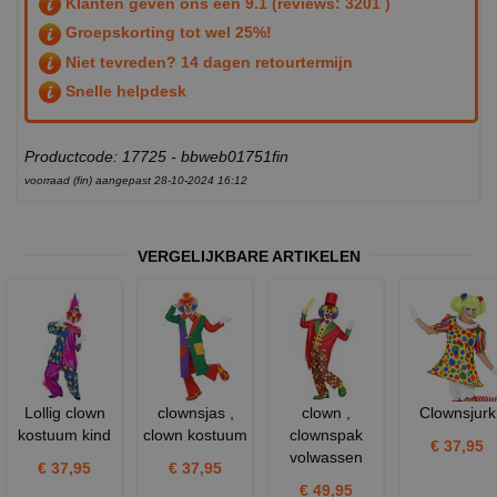
Klanten geven ons een
9.1
(reviews: 3201 )
Groepskorting tot wel 25%!
Niet tevreden? 14 dagen retourtermijn
Snelle helpdesk
Productcode: 17725 - bbweb01751fin
voorraad (fin) aangepast 28-10-2024 16:12
VERGELIJKBARE ARTIKELEN
Lollig clown
clownsjas ,
clown ,
Clownsjurk
kostuum kind
clown kostuum
clownspak
€ 37,95
volwassen
€ 37,95
€ 37,95
€ 49,95