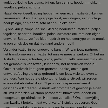
verkleedkleding kostuums, brillen, fun t-shirts, hoeden, mokken,
tegeltjes, petjes, schorten.
Naast de verkleedkleding hebben wij een eigen textieldrukkerij en
keramiekdrukkerij. Een grappige tekst, een slogan, een quote je
bedrijfslogo, een naam, foto of een unieke print?
Bij ons kun je simpel en snel kleding bedrukken, mokken, petjes,
tegeltjes, schorten, hoodies, polos, sweaters etc. met een eigen
ontwerp. Bepaal zelf de kleur, opdruk en het lettertype en zo maak
je een uniek design dat niemand anders heeft!
Verander textiel in buitengewone kunst - Wij zijn jouw partners in
het transformeren van textiel tot unieke meesterwerken. Of het nu
T-shirts, tassen, schorten, polos, petten of zelfs koussen zijn - als
het gemaakt is van textiel, kunnen wij het bedrukken voor jou!
Onze creativiteit kent geen grenzen, dankzij onze eigen
ontwerpafdeling die erop gebrand is om jouw visie tot leven te
brengen. Van het eerste idee tot het laatste stiksel, wij zorgen
ervoor dat elk detail klopt. Of je nu een gepersonaliseerd
geschenk wilt creëren, je merk wilt promoten of gewoon je eigen
stijl wilt laten zien wij staan paraat met innovatieve ideeën en
hoogwaardige afdrukken. Het beste van alles? Onze toewijding
aan kwaliteit betekent dat we al vanaf 1 stuk produceren. Geen
minimumaantallen om je zorgen over te maken, omdat we