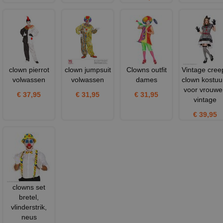
clown pierrot
clown jumpsuit
Clowns outfit
Vintage cree
volwassen
volwassen
dames
clown kostu
voor vrouwe
€ 37,95
€ 31,95
€ 31,95
vintage
€ 39,95
clowns set
bretel,
vlinderstrik,
neus