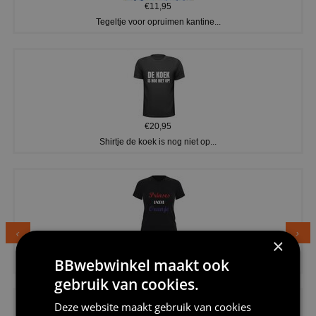
€11,95
Tegeltje voor opruimen kantine...
€20,95
Shirtje de koek is nog niet op...
×
€24,95
BBwebwinkel maakt ook
Dames v hals t-shirt prinses v...
gebruik van cookies.
Deze website maakt gebruik van cookies