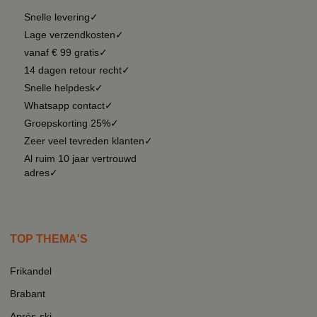
Snelle levering✓
Lage verzendkosten✓
vanaf € 99 gratis✓
14 dagen retour recht✓
Snelle helpdesk✓
Whatsapp contact✓
Groepskorting 25%✓
Zeer veel tevreden klanten✓
Al ruim 10 jaar vertrouwd
adres✓
TOP THEMA'S
Frikandel
Brabant
Après-ski