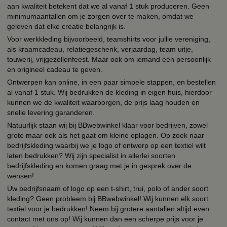
aan kwaliteit betekent dat we al vanaf 1 stuk produceren. Geen
minimumaantallen om je zorgen over te maken, omdat we
geloven dat elke creatie belangrijk is.
Voor werkkleding bijvoorbeeld, teamshirts voor jullie vereniging,
als kraamcadeau, relatiegeschenk, verjaardag, team uitje,
touwerij, vrijgezellenfeest. Maar ook om iemand een persoonlijk
en origineel cadeau te geven.
Ontwerpen kan online, in een paar simpele stappen, en bestellen
al vanaf 1 stuk. Wij bedrukken de kleding in eigen huis, hierdoor
kunnen we de kwaliteit waarborgen, de prijs laag houden en
snelle levering garanderen.
Natuurlijk staan wij bij BBwebwinkel klaar voor bedrijven, zowel
grote maar ook als het gaat om kleine oplagen. Op zoek naar
bedrijfskleding waarbij we je logo of ontwerp op een textiel wilt
laten bedrukken? Wij zijn specialist in allerlei soorten
bedrijfskleding en komen graag met je in gesprek over de
wensen!
Uw bedrijfsnaam of logo op een t-shirt, trui, polo of ander soort
kleding? Geen probleem bij BBwebwinkel! Wij kunnen elk soort
textiel voor je bedrukken! Neem bij grotere aantallen altijd even
contact met ons op! Wij kunnen dan een scherpe prijs voor je