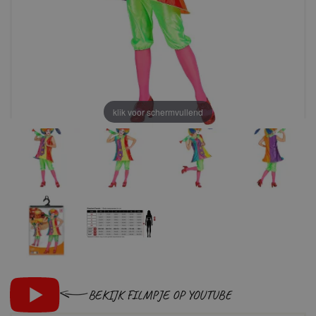
klik voor schermvullend
BEKIJK FILMPJE OP YOUTUBE