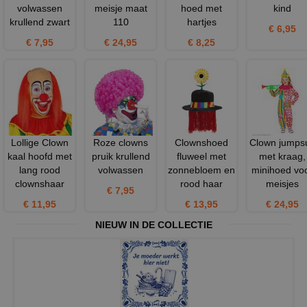
volwassen
meisje maat
hoed met
kind
krullend zwart
110
hartjes
€ 6,95
€ 7,95
€ 24,95
€ 8,25
Lollige Clown
Roze clowns
Clownshoed
Clown jumpsu
kaal hoofd met
pruik krullend
fluweel met
met kraag,
lang rood
volwassen
zonnebloem en
minihoed vo
clownshaar
rood haar
meisjes
€ 7,95
€ 11,95
€ 13,95
€ 24,95
NIEUW IN DE COLLECTIE