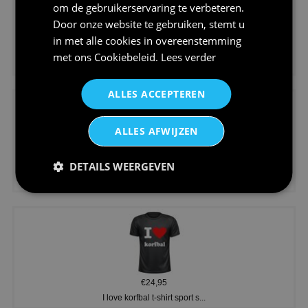
om de gebruikerservaring te verbeteren.
Door onze website te gebruiken, stemt u
in met alle cookies in overeenstemming
€24,95
met ons
Cookiebeleid
.
Lees verder
Koningsdag shirt heren v-hals ...
ALLES ACCEPTEREN
ALLES AFWIJZEN
DETAILS WEERGEVEN
€24,95
V-hals shirt rood wit blauw st...
€24,95
I love korfbal t-shirt sport s...