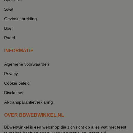
Swat
Gezinsuitbreiding
Boer
Padel
INFORMATIE
Algemene voorwaarden
Privacy
Cookie beleid
Disclaimer
AI-transparantieverklaring
OVER BBWEBWINKEL.NL
BBwebwinkel is een webshop die zich richt op alles wat met feest
te maken heeft en bedrukking van textiel en keramiek!