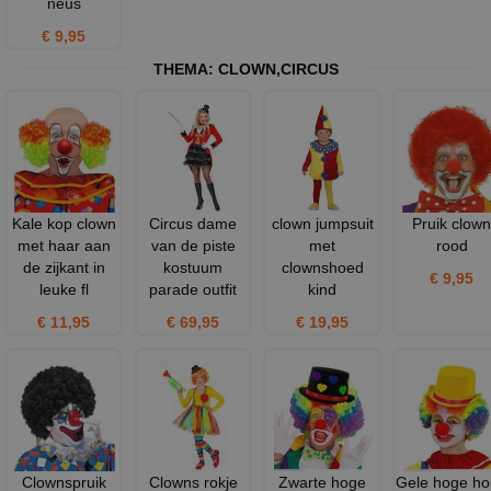
neus
€ 9,95
THEMA:
CLOWN
,
CIRCUS
Kale kop clown
Circus dame
clown jumpsuit
Pruik clown
met haar aan
van de piste
met
rood
de zijkant in
kostuum
clownshoed
€ 9,95
leuke fl
parade outfit
kind
€ 11,95
€ 69,95
€ 19,95
Clownspruik
Clowns rokje
Zwarte hoge
Gele hoge h