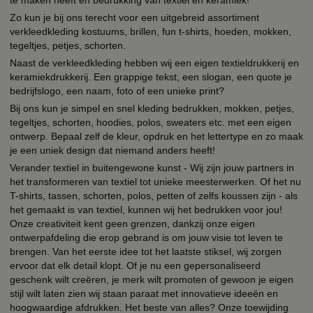
Zo kun je bij ons terecht voor een uitgebreid assortiment
verkleedkleding kostuums, brillen, fun t-shirts, hoeden, mokken,
tegeltjes, petjes, schorten.
Naast de verkleedkleding hebben wij een eigen textieldrukkerij en
keramiekdrukkerij. Een grappige tekst, een slogan, een quote je
bedrijfslogo, een naam, foto of een unieke print?
Bij ons kun je simpel en snel kleding bedrukken, mokken, petjes,
tegeltjes, schorten, hoodies, polos, sweaters etc. met een eigen
ontwerp. Bepaal zelf de kleur, opdruk en het lettertype en zo maak
je een uniek design dat niemand anders heeft!
Verander textiel in buitengewone kunst - Wij zijn jouw partners in
het transformeren van textiel tot unieke meesterwerken. Of het nu
T-shirts, tassen, schorten, polos, petten of zelfs koussen zijn - als
het gemaakt is van textiel, kunnen wij het bedrukken voor jou!
Onze creativiteit kent geen grenzen, dankzij onze eigen
ontwerpafdeling die erop gebrand is om jouw visie tot leven te
brengen. Van het eerste idee tot het laatste stiksel, wij zorgen
ervoor dat elk detail klopt. Of je nu een gepersonaliseerd
geschenk wilt creëren, je merk wilt promoten of gewoon je eigen
stijl wilt laten zien wij staan paraat met innovatieve ideeën en
hoogwaardige afdrukken. Het beste van alles? Onze toewijding