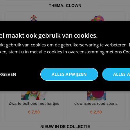
THEMA:
CLOWN
 maakt ook gebruik van cookies.
kt gebruik van cookies om de gebruikerservaring te verbeteren.
Horror clown kleding enge
Roze bolhoed met hartjes
iken, stemt u in met alle cookies in overeenstemming met ons
Coo
clown halloween
€ 7,50
€ 37,95
ERGEVEN
ALLES AFWIJZEN
ALLES 
Zwarte bolhoed met hartjes
clownsneus rood spons
€ 7,50
€ 2,50
NIEUW IN DE COLLECTIE