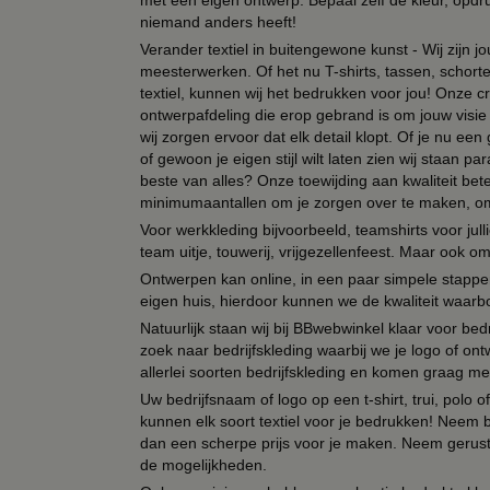
met een eigen ontwerp. Bepaal zelf de kleur, opdr
niemand anders heeft!
Verander textiel in buitengewone kunst - Wij zijn j
meesterwerken. Of het nu T-shirts, tassen, schorten
textiel, kunnen wij het bedrukken voor jou! Onze cr
ontwerpafdeling die erop gebrand is om jouw visie t
wij zorgen ervoor dat elk detail klopt. Of je nu ee
of gewoon je eigen stijl wilt laten zien wij staan
beste van alles? Onze toewijding aan kwaliteit be
minimumaantallen om je zorgen over te maken, omda
Voor werkkleding bijvoorbeeld, teamshirts voor jul
team uitje, touwerij, vrijgezellenfeest. Maar ook 
Ontwerpen kan online, in een paar simpele stappen,
eigen huis, hierdoor kunnen we de kwaliteit waarb
Natuurlijk staan wij bij BBwebwinkel klaar voor be
zoek naar bedrijfskleding waarbij we je logo of ontw
allerlei soorten bedrijfskleding en komen graag me
Uw bedrijfsnaam of logo op een t-shirt, trui, polo
kunnen elk soort textiel voor je bedrukken! Neem b
dan een scherpe prijs voor je maken. Neem gerust 
de mogelijkheden.