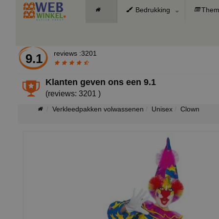
Bedrukking
Them
reviews :3201
9.1
Klanten geven ons een
9.1
(reviews: 3201 )
Verkleedpakken volwassenen
Unisex
Clown