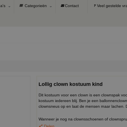
a's
Categorieën
Contact
Veel gestelde v
Lollig clown kostuum kind
Dit kostuum voor een clown is een clownspak voor
kostuum iedereen blij. Ben je een ballonnenclown 
clownsneus op en laat de mensen maar lachen. De
Wanneer je nog na clownsschoenen of clownsprui
Delen