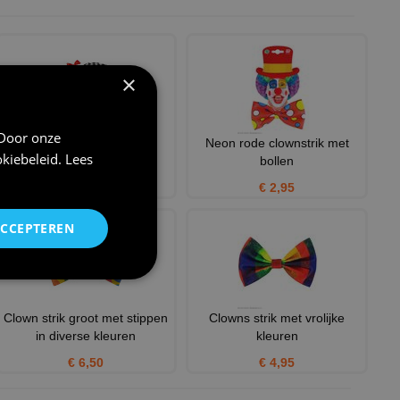
×
 Door onze
Circus paraplu
Neon rode clownstrik met
kiebeleid
.
Lees
bollen
€ 17,95
€ 2,95
ACCEPTEREN
Clown strik groot met stippen
Clowns strik met vrolijke
in diverse kleuren
kleuren
€ 6,50
€ 4,95