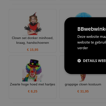
BBwebwinkel
Deze website maa
Clown set donker minihoed,
Pruik clown blauw
website te gebru
kraag, handschoenen
€ 9,75
verder
€ 15,95
DETAILS WE
Zwarte hoge hoed met hartjes
grappige clown kostuum
€ 8,25
€ 31,95