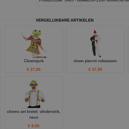
Productcode: 5963 - bbweb39721fin
voorraad (fin) 
VERGELIJKBARE ARTIKELEN
Clownsjurk
clown pierrot volwassen
€ 37,95
€ 37,95
clowns set bretel, vlinderstrik,
neus
€ 9,95