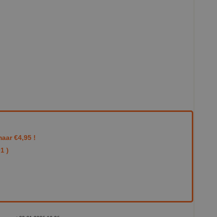
aar €4,95 !
1 )