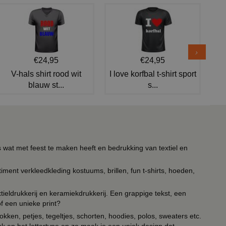
€24,95
€24,95
V-hals shirt rood wit
I love korfbal t-shirt sport
blauw st...
s...
s wat met feest te maken heeft en bedrukking van textiel en
timent verkleedkleding kostuums, brillen, fun t-shirts, hoeden,
ieldrukkerij en keramiekdrukkerij. Een grappige tekst, een
of een unieke print?
kken, petjes, tegeltjes, schorten, hoodies, polos, sweaters etc.