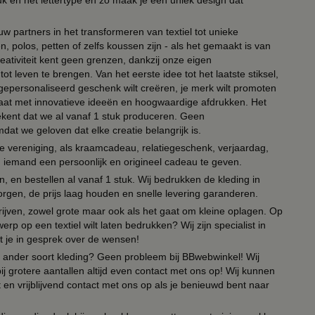
uk en het lettertype en zo maak je een uniek design dat
ouw partners in het transformeren van textiel tot unieke
, polos, petten of zelfs koussen zijn - als het gemaakt is van
eativiteit kent geen grenzen, dankzij onze eigen
ot leven te brengen. Van het eerste idee tot het laatste stiksel,
n gepersonaliseerd geschenk wilt creëren, je merk wilt promoten
 paraat met innovatieve ideeën en hoogwaardige afdrukken. Het
tekent dat we al vanaf 1 stuk produceren. Geen
t we geloven dat elke creatie belangrijk is.
lie vereniging, als kraamcadeau, relatiegeschenk, verjaardag,
om iemand een persoonlijk en origineel cadeau te geven.
 en bestellen al vanaf 1 stuk. Wij bedrukken de kleding in
orgen, de prijs laag houden en snelle levering garanderen.
drijven, zowel grote maar ook als het gaat om kleine oplagen. Op
erp op een textiel wilt laten bedrukken? Wij zijn specialist in
t je in gesprek over de wensen!
 of ander soort kleding? Geen probleem bij BBwebwinkel! Wij
ij grotere aantallen altijd even contact met ons op! Wij kunnen
en vrijblijvend contact met ons op als je benieuwd bent naar