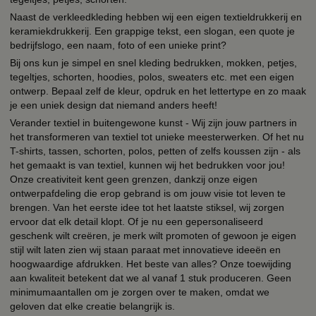
Naast de verkleedkleding hebben wij een eigen textieldrukkerij en
keramiekdrukkerij. Een grappige tekst, een slogan, een quote je
bedrijfslogo, een naam, foto of een unieke print?
Bij ons kun je simpel en snel kleding bedrukken, mokken, petjes,
tegeltjes, schorten, hoodies, polos, sweaters etc. met een eigen
ontwerp. Bepaal zelf de kleur, opdruk en het lettertype en zo maak
je een uniek design dat niemand anders heeft!
Verander textiel in buitengewone kunst - Wij zijn jouw partners in
het transformeren van textiel tot unieke meesterwerken. Of het nu
T-shirts, tassen, schorten, polos, petten of zelfs koussen zijn - als
het gemaakt is van textiel, kunnen wij het bedrukken voor jou!
Onze creativiteit kent geen grenzen, dankzij onze eigen
ontwerpafdeling die erop gebrand is om jouw visie tot leven te
brengen. Van het eerste idee tot het laatste stiksel, wij zorgen
ervoor dat elk detail klopt. Of je nu een gepersonaliseerd
geschenk wilt creëren, je merk wilt promoten of gewoon je eigen
stijl wilt laten zien wij staan paraat met innovatieve ideeën en
hoogwaardige afdrukken. Het beste van alles? Onze toewijding
aan kwaliteit betekent dat we al vanaf 1 stuk produceren. Geen
minimumaantallen om je zorgen over te maken, omdat we
geloven dat elke creatie belangrijk is.