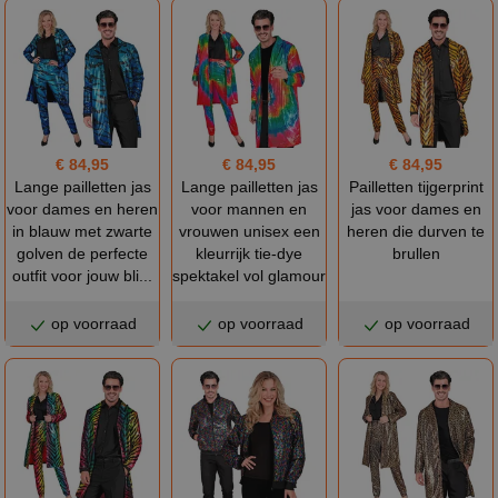
€ 84,95
€ 84,95
€ 84,95
Lange pailletten jas
Lange pailletten jas
Pailletten tijgerprint
voor dames en heren
voor mannen en
jas voor dames en
in blauw met zwarte
vrouwen unisex een
heren die durven te
golven de perfecte
kleurrijk tie-dye
brullen
outfit voor jouw bli...
spektakel vol glamour
op voorraad
op voorraad
op voorraad