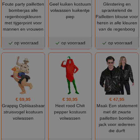
Foute party pailletten
Geel kuiken kostuum
Glinstering en
bomberjas alle
volwassen kuikentje
sprankelend de
regenboogkleuren
piep
Pailletten blouse voor
met tijgerprint voor
heren in alle kleuren
mannen en vrouwen
van de regenboog
op voorraad
op voorraad
op voorraad
€ 69,95
€ 30,95
€ 47,95
Grappig Opblaasbaar
Heet rood Chili
Maak Een statement
struisvogel kostuum
pepper kostuum
met dit zwarte
volwassen
volwassen
pailletten bomber
jack voor iedereen
die durft