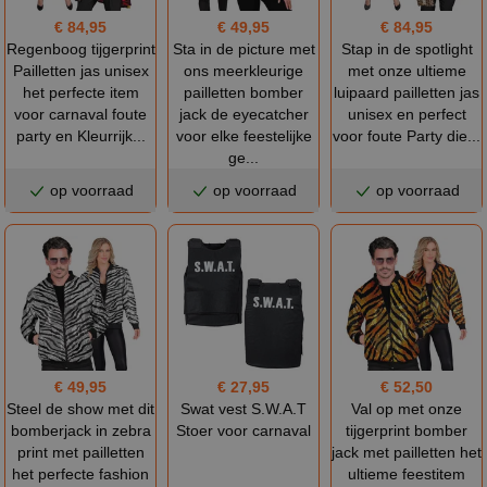
€ 84,95
€ 49,95
€ 84,95
Regenboog tijgerprint
Sta in de picture met
Stap in de spotlight
Pailletten jas unisex
ons meerkleurige
met onze ultieme
het perfecte item
pailletten bomber
luipaard pailletten jas
voor carnaval foute
jack de eyecatcher
unisex en perfect
party en Kleurrijk...
voor elke feestelijke
voor foute Party die...
ge...
op voorraad
op voorraad
op voorraad
€ 49,95
€ 27,95
€ 52,50
Steel de show met dit
Swat vest S.W.A.T
Val op met onze
bomberjack in zebra
Stoer voor carnaval
tijgerprint bomber
print met pailletten
jack met pailletten het
het perfecte fashion
ultieme feestitem