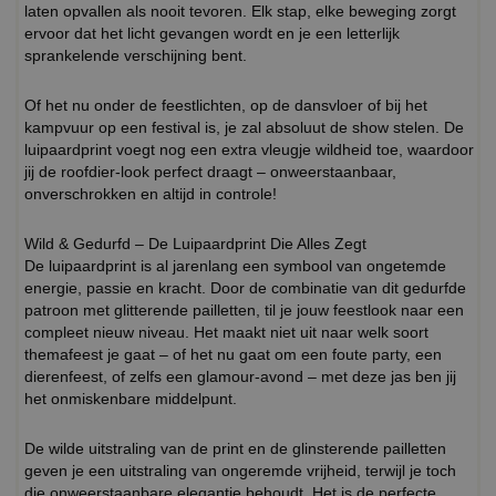
laten opvallen als nooit tevoren. Elk stap, elke beweging zorgt
ervoor dat het licht gevangen wordt en je een letterlijk
sprankelende verschijning bent.
Of het nu onder de feestlichten, op de dansvloer of bij het
kampvuur op een festival is, je zal absoluut de show stelen. De
luipaardprint voegt nog een extra vleugje wildheid toe, waardoor
jij de roofdier-look perfect draagt – onweerstaanbaar,
onverschrokken en altijd in controle!
Wild & Gedurfd – De Luipaardprint Die Alles Zegt
De luipaardprint is al jarenlang een symbool van ongetemde
energie, passie en kracht. Door de combinatie van dit gedurfde
patroon met glitterende pailletten, til je jouw feestlook naar een
compleet nieuw niveau. Het maakt niet uit naar welk soort
themafeest je gaat – of het nu gaat om een foute party, een
dierenfeest, of zelfs een glamour-avond – met deze jas ben jij
het onmiskenbare middelpunt.
De wilde uitstraling van de print en de glinsterende pailletten
geven je een uitstraling van ongeremde vrijheid, terwijl je toch
die onweerstaanbare elegantie behoudt. Het is de perfecte