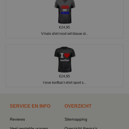
€24,95
V-hals shirt rood wit blauw st...
€24,95
I love korfbal t-shirt sport s...
SERVICE EN INFO
OVERZICHT
Reviews
Sitemapping
Veel gestelde vragen
Overzicht thema's