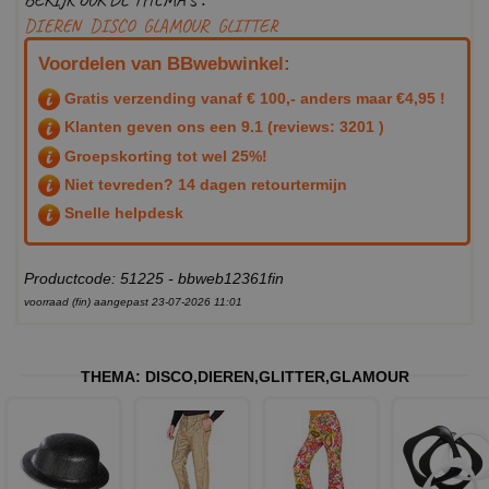
DIEREN
DISCO
GLAMOUR
GLITTER
Voordelen van BBwebwinkel:
Gratis verzending vanaf € 100,- anders maar €4,95 !
Klanten geven ons een
9.1
(reviews: 3201 )
Groepskorting tot wel 25%!
Niet tevreden? 14 dagen retourtermijn
Snelle helpdesk
Productcode: 51225 - bbweb12361fin
voorraad (fin) aangepast 23-07-2026 11:01
THEMA:
DISCO
,
DIEREN
,
GLITTER
,
GLAMOUR