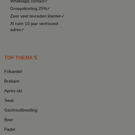
Whatsapp contact✓
Groepskorting 25%✓
Zeer veel tevreden klanten✓
Al ruim 10 jaar vertrouwd
adres✓
TOP THEMA'S
Frikandel
Brabant
Après-ski
Swat
Gezinsuitbreiding
Boer
Padel