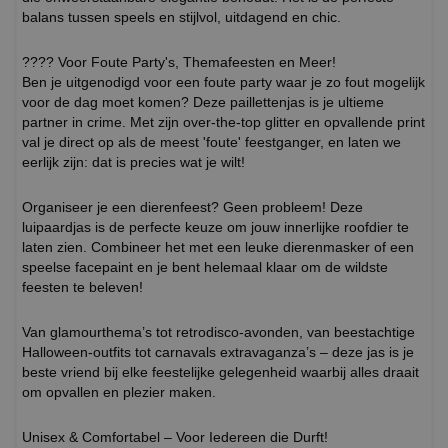
balans tussen speels en stijlvol, uitdagend en chic.
???? Voor Foute Party's, Themafeesten en Meer!
Ben je uitgenodigd voor een foute party waar je zo fout mogelijk
voor de dag moet komen? Deze paillettenjas is je ultieme
partner in crime. Met zijn over-the-top glitter en opvallende print
val je direct op als de meest 'foute' feestganger, en laten we
eerlijk zijn: dat is precies wat je wilt!
Organiseer je een dierenfeest? Geen probleem! Deze
luipaardjas is de perfecte keuze om jouw innerlijke roofdier te
laten zien. Combineer het met een leuke dierenmasker of een
speelse facepaint en je bent helemaal klaar om de wildste
feesten te beleven!
Van glamourthema’s tot retrodisco-avonden, van beestachtige
Halloween-outfits tot carnavals extravaganza’s – deze jas is je
beste vriend bij elke feestelijke gelegenheid waarbij alles draait
om opvallen en plezier maken.
Unisex & Comfortabel – Voor Iedereen die Durft!