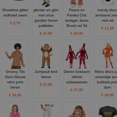
Showtime glitter
glinster en glim
Peace en
trendy disc
bolhoed zwart
met onze
Paisley Chic
armband zwa
gouden heren
zestiger Jaren
met wit
€ 2,75
pailletten
Broek vol Sti
€ 11,95
€ 47,95
€ 29,95
Groovy 70s
Jumpsuit kind
Dieren kostuum
Retro disco j
disco blouse
leeuw
inktvis
zeventige jar
retro print
volwassenen
bubbels prin
€ 37,95
heren
dam
€ 47,95
€ 30,95
€ 30,95