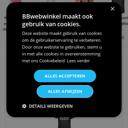
×
BBwebwinkel maakt ook
Knallend roze
Retro disco
Groovy disco
Lets go part
gebruik van cookies.
en klaar om te
broek 70s
soul hoofdband
gouden glitt
stralen dé neon
dames wit
retro geblokt
shirt
Deze website maakt gebruik van cookies
roze
€ 29,95
€ 5,25
€ 23,95
om de gebruikerservaring te verbeteren.
€ 9,95
Door onze website te gebruiken, stemt u
NIEUW IN DE COLLECTIE
in met alle cookies in overeenstemming
met ons
Cookiebeleid
.
Lees verder
ALLES ACCEPTEREN
€11,95
ALLES AFWIJZEN
Tegeltje voor opruimen kantine...
DETAILS WEERGEVEN