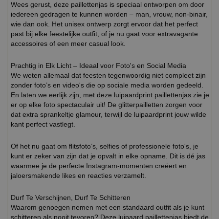
Wees gerust, deze paillettenjas is speciaal ontworpen om door
iedereen gedragen te kunnen worden – man, vrouw, non-binair,
wie dan ook. Het unisex ontwerp zorgt ervoor dat het perfect
past bij elke feestelijke outfit, of je nu gaat voor extravagante
accessoires of een meer casual look.
Prachtig in Elk Licht – Ideaal voor Foto's en Social Media
We weten allemaal dat feesten tegenwoordig niet compleet zijn
zonder foto’s en video's die op sociale media worden gedeeld.
En laten we eerlijk zijn, met deze luipaardprint paillettenjas zie je
er op elke foto spectaculair uit! De glitterpailletten zorgen voor
dat extra sprankeltje glamour, terwijl de luipaardprint jouw wilde
kant perfect vastlegt.
Of het nu gaat om flitsfoto’s, selfies of professionele foto's, je
kunt er zeker van zijn dat je opvalt in elke opname. Dit is dé jas
waarmee je de perfecte Instagram-momenten creëert en
jaloersmakende likes en reacties verzamelt.
Durf Te Verschijnen, Durf Te Schitteren
Waarom genoegen nemen met een standaard outfit als je kunt
schitteren als nooit tevoren? Deze luipaard paillettenjas biedt de