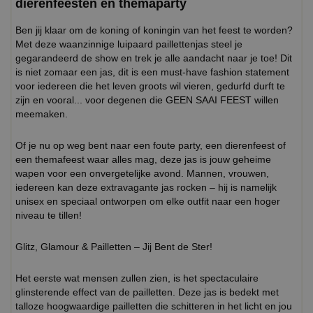
dierenfeesten en themaparty
Ben jij klaar om de koning of koningin van het feest te worden?
Met deze waanzinnige luipaard paillettenjas steel je
gegarandeerd de show en trek je alle aandacht naar je toe! Dit
is niet zomaar een jas, dit is een must-have fashion statement
voor iedereen die het leven groots wil vieren, gedurfd durft te
zijn en vooral... voor degenen die GEEN SAAI FEEST willen
meemaken.
Of je nu op weg bent naar een foute party, een dierenfeest of
een themafeest waar alles mag, deze jas is jouw geheime
wapen voor een onvergetelijke avond. Mannen, vrouwen,
iedereen kan deze extravagante jas rocken – hij is namelijk
unisex en speciaal ontworpen om elke outfit naar een hoger
niveau te tillen!
Glitz, Glamour & Pailletten – Jij Bent de Ster!
Het eerste wat mensen zullen zien, is het spectaculaire
glinsterende effect van de pailletten. Deze jas is bedekt met
talloze hoogwaardige pailletten die schitteren in het licht en jou