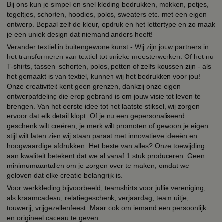
Bij ons kun je simpel en snel kleding bedrukken, mokken, petjes,
tegeltjes, schorten, hoodies, polos, sweaters etc. met een eigen
ontwerp. Bepaal zelf de kleur, opdruk en het lettertype en zo maak
je een uniek design dat niemand anders heeft!
Verander textiel in buitengewone kunst - Wij zijn jouw partners in
het transformeren van textiel tot unieke meesterwerken. Of het nu
T-shirts, tassen, schorten, polos, petten of zelfs koussen zijn - als
het gemaakt is van textiel, kunnen wij het bedrukken voor jou!
Onze creativiteit kent geen grenzen, dankzij onze eigen
ontwerpafdeling die erop gebrand is om jouw visie tot leven te
brengen. Van het eerste idee tot het laatste stiksel, wij zorgen
ervoor dat elk detail klopt. Of je nu een gepersonaliseerd
geschenk wilt creëren, je merk wilt promoten of gewoon je eigen
stijl wilt laten zien wij staan paraat met innovatieve ideeën en
hoogwaardige afdrukken. Het beste van alles? Onze toewijding
aan kwaliteit betekent dat we al vanaf 1 stuk produceren. Geen
minimumaantallen om je zorgen over te maken, omdat we
geloven dat elke creatie belangrijk is.
Voor werkkleding bijvoorbeeld, teamshirts voor jullie vereniging,
als kraamcadeau, relatiegeschenk, verjaardag, team uitje,
touwerij, vrijgezellenfeest. Maar ook om iemand een persoonlijk
en origineel cadeau te geven.