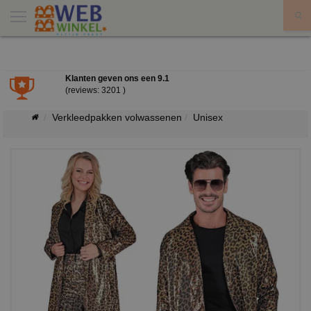
X
Klanten geven ons een
9.1
(reviews: 3201 )
Verkleedpakken volwassenen
Unisex