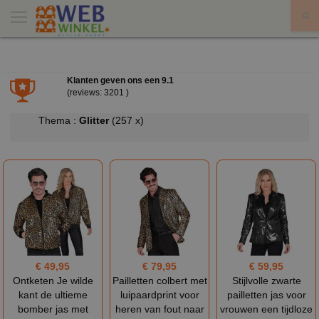
X
Klanten geven ons een
9.1
(reviews: 3201 )
Thema :
Glitter
(257 x)
€ 49,95
€ 79,95
€ 59,95
Ontketen Je wilde
Pailletten colbert met
Stijlvolle zwarte
kant de ultieme
luipaardprint voor
pailletten jas voor
bomber jas met
heren van fout naar
vrouwen een tijdloze