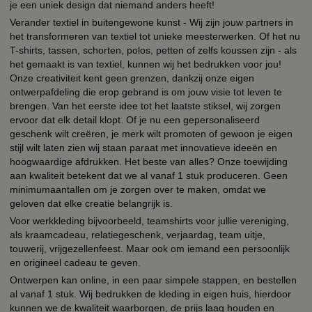
je een uniek design dat niemand anders heeft!
Verander textiel in buitengewone kunst - Wij zijn jouw partners in
het transformeren van textiel tot unieke meesterwerken. Of het nu
T-shirts, tassen, schorten, polos, petten of zelfs koussen zijn - als
het gemaakt is van textiel, kunnen wij het bedrukken voor jou!
Onze creativiteit kent geen grenzen, dankzij onze eigen
ontwerpafdeling die erop gebrand is om jouw visie tot leven te
brengen. Van het eerste idee tot het laatste stiksel, wij zorgen
ervoor dat elk detail klopt. Of je nu een gepersonaliseerd
geschenk wilt creëren, je merk wilt promoten of gewoon je eigen
stijl wilt laten zien wij staan paraat met innovatieve ideeën en
hoogwaardige afdrukken. Het beste van alles? Onze toewijding
aan kwaliteit betekent dat we al vanaf 1 stuk produceren. Geen
minimumaantallen om je zorgen over te maken, omdat we
geloven dat elke creatie belangrijk is.
Voor werkkleding bijvoorbeeld, teamshirts voor jullie vereniging,
als kraamcadeau, relatiegeschenk, verjaardag, team uitje,
touwerij, vrijgezellenfeest. Maar ook om iemand een persoonlijk
en origineel cadeau te geven.
Ontwerpen kan online, in een paar simpele stappen, en bestellen
al vanaf 1 stuk. Wij bedrukken de kleding in eigen huis, hierdoor
kunnen we de kwaliteit waarborgen, de prijs laag houden en