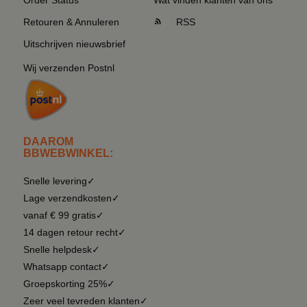
Order Status
Wat vinden klanten van ons
Retouren & Annuleren
RSS
Uitschrijven nieuwsbrief
Wij verzenden Postnl
DAAROM
BBWEBWINKEL:
Snelle levering✓
Lage verzendkosten✓
vanaf € 99 gratis✓
14 dagen retour recht✓
Snelle helpdesk✓
Whatsapp contact✓
Groepskorting 25%✓
Zeer veel tevreden klanten✓