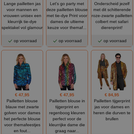
Lange pailletten jas
Let's go party met
Onderscheid jezelf
voor mannen en
deze pailletten blouse
met dit schitterende
vrouwen unisex een
met tie-dye Print voor
roze-zwarte pailletten
kleurrijk tie-dye
dames de ultieme
colbert met safari
spektakel vol glamour
keuze voor themaf...
dierenprint!
op voorraad
op voorraad
op voorraad
€ 47,95
€ 47,95
€ 84,95
Pailletten blouse
Pailletten blouse in
Pailletten tijgerprint
blauw met zwarte
tijgerprint en
jas voor dames en
golven voor dames
regenboog kleuren
heren die durven te
het perfecte blouse
perfect voor de
brullen
voor themafeestjes
kleurrijke dame die
en fout...
graag naar...