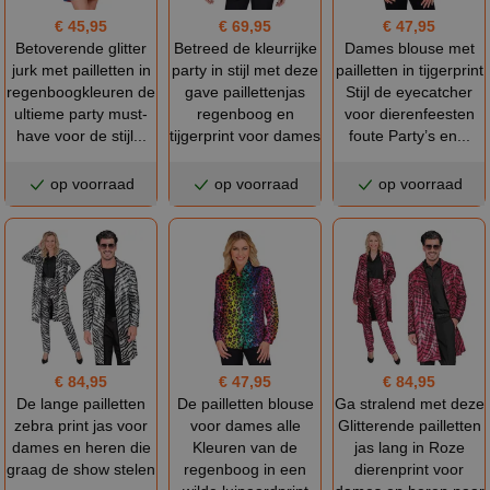
€ 45,95
€ 69,95
€ 47,95
Betoverende glitter
Betreed de kleurrijke
Dames blouse met
jurk met pailletten in
party in stijl met deze
pailletten in tijgerprint
regenboogkleuren de
gave paillettenjas
Stijl de eyecatcher
ultieme party must-
regenboog en
voor dierenfeesten
have voor de stijl...
tijgerprint voor dames
foute Party’s en...
op voorraad
op voorraad
op voorraad
€ 84,95
€ 47,95
€ 84,95
De lange pailletten
De pailletten blouse
Ga stralend met deze
zebra print jas voor
voor dames alle
Glitterende pailletten
dames en heren die
Kleuren van de
jas lang in Roze
graag de show stelen
regenboog in een
dierenprint voor