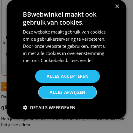
×
BBwebwinkel maakt ook
gebruik van cookies.
€ 45,95
€ 49,95
Schitterende
Sta in de picture met
Deze website maakt gebruik van cookies
paillettenjurk met
ons meerkleurige
om de gebruikerservaring te verbeteren.
luipaardprint wild en
pailletten bomber
Door onze website te gebruiken, stemt u
chic voor
jack de eyecatcher
in met alle cookies in overeenstemming
Themafeesten en
voor elke feestelijke
met ons
Cookiebeleid
.
Lees verder
carnaval
ge...
op voorraad
op voorraad
ALLES ACCEPTEREN
1
2
3
4
5
8
9
…
ALLES AFWIJZEN
Pagina : 1 van 9
DETAILS WEERGEVEN
glitter
Heb je een glamour of glitter feest dan ben je bij BBwebwinkel aan
het juiste adres.