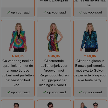
wilde luipaardprint
dames en heren naar
he...
op voorraad
op voorraad
op voorraad
€ 69,95
€ 45,95
€ 69,95
Ga voor origineel en
Glinsterende
Glitter en glamour
sprankelend met de
paillettenjurk voor
Blauwe paillettenjas
ultieme tie-dye
Vrouwen met
met zwarte Golven
colbert met pailletten
Regenboogkleuren
de perfecte bling voor
het feest colbert
en tijgerprint het
elke foute party!
voo...
kledingstuk voor f...
op voorraad
op voorraad
op voorraad