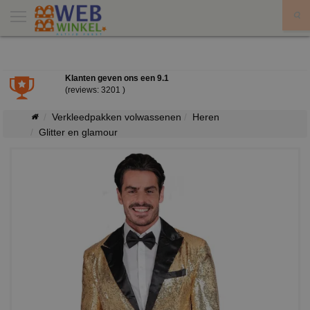
X
Klanten geven ons een
9.1
(reviews: 3201 )
Verkleedpakken volwassenen
Heren
Glitter en glamour