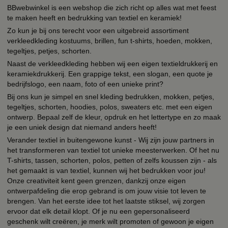
BBwebwinkel is een webshop die zich richt op alles wat met feest
te maken heeft en bedrukking van textiel en keramiek!
Zo kun je bij ons terecht voor een uitgebreid assortiment
verkleedkleding kostuums, brillen, fun t-shirts, hoeden, mokken,
tegeltjes, petjes, schorten.
Naast de verkleedkleding hebben wij een eigen textieldrukkerij en
keramiekdrukkerij. Een grappige tekst, een slogan, een quote je
bedrijfslogo, een naam, foto of een unieke print?
Bij ons kun je simpel en snel kleding bedrukken, mokken, petjes,
tegeltjes, schorten, hoodies, polos, sweaters etc. met een eigen
ontwerp. Bepaal zelf de kleur, opdruk en het lettertype en zo maak
je een uniek design dat niemand anders heeft!
Verander textiel in buitengewone kunst - Wij zijn jouw partners in
het transformeren van textiel tot unieke meesterwerken. Of het nu
T-shirts, tassen, schorten, polos, petten of zelfs koussen zijn - als
het gemaakt is van textiel, kunnen wij het bedrukken voor jou!
Onze creativiteit kent geen grenzen, dankzij onze eigen
ontwerpafdeling die erop gebrand is om jouw visie tot leven te
brengen. Van het eerste idee tot het laatste stiksel, wij zorgen
ervoor dat elk detail klopt. Of je nu een gepersonaliseerd
geschenk wilt creëren, je merk wilt promoten of gewoon je eigen