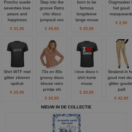
Poncho suede
Step into the
born to be
Oogmasker 
seventies love
groove Retro
famous
het goud
peace and
chic disco
longsleeve
masqueard
happiness
jumpsuit voo
lange mouw
€ 2,50
€ 31,95
€ 45,95
€ 25,95
Shirt WTF met
70s en 80s
i love disco t-
Stralend in h
glitter zilveren
groovy disco
shirt korte
goud met de
opdruk
blouse retro
mouw
glitter goud
printje shi
paill
€ 25,95
€ 20,95
€ 30,95
€ 42,95
NIEUW IN DE COLLECTIE