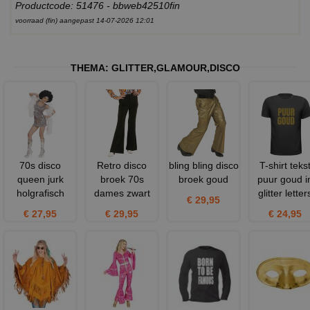
Productcode: 51476 - bbweb42510fin
voorraad (fin) aangepast 14-07-2026 12:01
THEMA:
GLITTER
,
GLAMOUR
,
DISCO
70s disco
Retro disco
bling bling disco
T-shirt teks
queen jurk
broek 70s
broek goud
puur goud i
holgrafisch
dames zwart
glitter letter
€ 29,95
€ 27,95
€ 29,95
€ 24,95