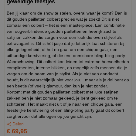
geweldige feestjes
Ben jij klaar om de show te stelen, overal waar je komt? Dan is
dit gouden pailletten colbert precies wat je zoekt! Dit is niet
zomaar een colbert – het is een masterpiece. Een combinatie
van oogverblindende gouden pailletten en heerlijk zachte
satijnen zakken die zorgen voor een look die even stijlvol als
extravagant is. Dit is hét jasje dat je letterlijk laat schitteren bij
elke gelegenheid, of het nu gaat om een chique gala, een
uitbundige kerstviering, of die ene onmisbare bling-bling party.
Waarschuwing: Dit colbert kan leiden tot extreme hoeveelheden
complimenten, intense blikken, en mogelijk zelfs mensen die je
vragen om de naam van je stylist. Als je niet van aandacht
houdt, is dit waarschijnlijk niet voor jou... maar als je dol bent op
een beetje (of veel!) glamour, dan kun je niet zonder.
Kortom: met dit gouden pailletten colbert met luxe satijnen
zakken ben je niet zomaar gekleed, je bent gekleed om te
schitteren. Het maakt niet uit of je naar een chique gala, een
feestelijke kerstviering of een bling-bling party gaat dit colbert
zorgt ervoor dat alle ogen op jou gericht zijn.
Delen
€ 69,95