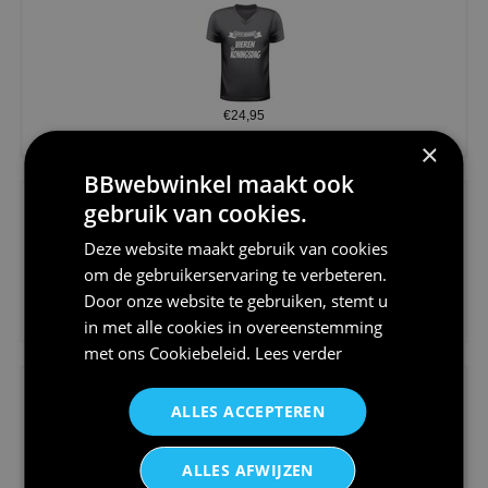
€24,95
Koningsdag shirt heren v-hals ...
×
BBwebwinkel maakt ook
gebruik van cookies.
Deze website maakt gebruik van cookies
om de gebruikerservaring te verbeteren.
Door onze website te gebruiken, stemt u
€24,95
in met alle cookies in overeenstemming
V-hals shirt rood wit blauw st...
met ons
Cookiebeleid
.
Lees verder
ALLES ACCEPTEREN
ALLES AFWIJZEN
€24,95