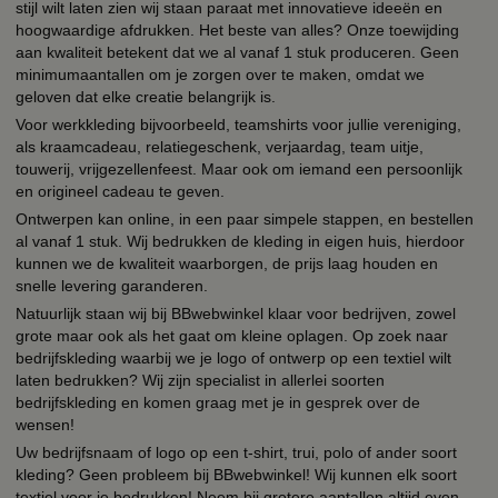
stijl wilt laten zien wij staan paraat met innovatieve ideeën en
hoogwaardige afdrukken. Het beste van alles? Onze toewijding
aan kwaliteit betekent dat we al vanaf 1 stuk produceren. Geen
minimumaantallen om je zorgen over te maken, omdat we
geloven dat elke creatie belangrijk is.
Voor werkkleding bijvoorbeeld, teamshirts voor jullie vereniging,
als kraamcadeau, relatiegeschenk, verjaardag, team uitje,
touwerij, vrijgezellenfeest. Maar ook om iemand een persoonlijk
en origineel cadeau te geven.
Ontwerpen kan online, in een paar simpele stappen, en bestellen
al vanaf 1 stuk. Wij bedrukken de kleding in eigen huis, hierdoor
kunnen we de kwaliteit waarborgen, de prijs laag houden en
snelle levering garanderen.
Natuurlijk staan wij bij BBwebwinkel klaar voor bedrijven, zowel
grote maar ook als het gaat om kleine oplagen. Op zoek naar
bedrijfskleding waarbij we je logo of ontwerp op een textiel wilt
laten bedrukken? Wij zijn specialist in allerlei soorten
bedrijfskleding en komen graag met je in gesprek over de
wensen!
Uw bedrijfsnaam of logo op een t-shirt, trui, polo of ander soort
kleding? Geen probleem bij BBwebwinkel! Wij kunnen elk soort
textiel voor je bedrukken! Neem bij grotere aantallen altijd even