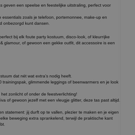
s geven een speelse en feestelijke uitstraling, perfect voor
e essentials zoals je telefoon, portemonnee, make-up en
vond onbezorgd kunt dansen.
fect bij elk foute party kostuum, disco-look, of kleurrijke
er & glamour, of gewoon een gekke outfit, dit accessoire is een
stuum dat nét wat extra’s nodig heeft.
trainingspak, glimmende leggings of beenwarmers en je look
 het zonlicht of onder de feestverlichting!
va of gewoon jezelf met een vleugje glitter, deze tas past altijd.
 statement: jij durft op te vallen, plezier te maken en je eigen
 elke beweging extra sprankelend, terwijl de praktische kant
bt.