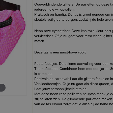
Oogverblindende glitters: De pailletten op deze ta
iedereen die wil opvallen.
Praktisch en handig: De tas is groot genoeg om j
sleutels veilig op te bergen, zodat jij de hele a
Neon roze eyecatcher: Deze knalroze kleur past per
verkleedset. Of je nu gaat voor retro vibes, glitt
match.
Deze tas is een must-have voor:
Foute feestjes: De ultieme aanvulling voor een ko
Themafeesten: Combineer hem met een jaren ’80 
is compleet.
Festivals en carnaval: Laat die glitters fonkelen in
Verkleedfeestjes: Of je nu gaat als disco queen, di
en
Laat jouw persoonlijkheid stralen
Met deze neon roze pailletten heuptas maak je een
stijl te laten zien. De glimmende pailletten maken
van de tas ervoor zorgt dat je alles bij de hand he