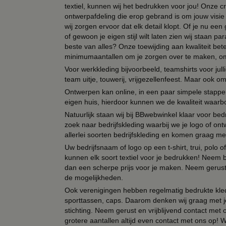
textiel, kunnen wij het bedrukken voor jou! Onze cr
ontwerpafdeling die erop gebrand is om jouw visie t
wij zorgen ervoor dat elk detail klopt. Of je nu ee
of gewoon je eigen stijl wilt laten zien wij staan
beste van alles? Onze toewijding aan kwaliteit be
minimumaantallen om je zorgen over te maken, omda
Voor werkkleding bijvoorbeeld, teamshirts voor jul
team uitje, touwerij, vrijgezellenfeest. Maar ook 
Ontwerpen kan online, in een paar simpele stappen,
eigen huis, hierdoor kunnen we de kwaliteit waarb
Natuurlijk staan wij bij BBwebwinkel klaar voor be
zoek naar bedrijfskleding waarbij we je logo of ontw
allerlei soorten bedrijfskleding en komen graag me
Uw bedrijfsnaam of logo op een t-shirt, trui, polo
kunnen elk soort textiel voor je bedrukken! Neem b
dan een scherpe prijs voor je maken. Neem gerust 
de mogelijkheden.
Ook verenigingen hebben regelmatig bedrukte kled
sporttassen, caps. Daarom denken wij graag met j
stichting. Neem gerust en vrijblijvend contact met
grotere aantallen altijd even contact met ons op! 