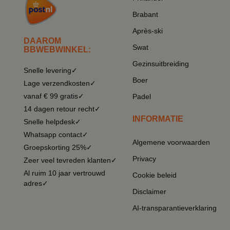
Brabant
Après-ski
DAAROM
Swat
BBWEBWINKEL:
Gezinsuitbreiding
Snelle levering✓
Boer
Lage verzendkosten✓
vanaf € 99 gratis✓
Padel
14 dagen retour recht✓
INFORMATIE
Snelle helpdesk✓
Whatsapp contact✓
Algemene voorwaarden
Groepskorting 25%✓
Privacy
Zeer veel tevreden klanten✓
Al ruim 10 jaar vertrouwd
Cookie beleid
adres✓
Disclaimer
AI-transparantieverklaring