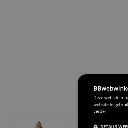
BBwebwinkel
Deze website maa
website te gebru
verder
DETAILS WE