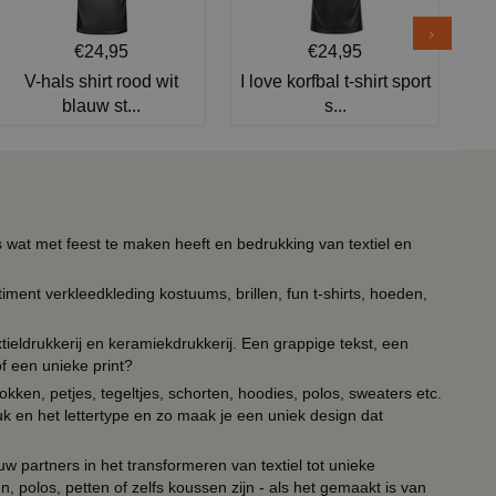
€24,95
€24,95
V-hals shirt rood wit
I love korfbal t-shirt sport
blauw st...
s...
s wat met feest te maken heeft en bedrukking van textiel en
timent verkleedkleding kostuums, brillen, fun t-shirts, hoeden,
ieldrukkerij en keramiekdrukkerij. Een grappige tekst, een
of een unieke print?
kken, petjes, tegeltjes, schorten, hoodies, polos, sweaters etc.
uk en het lettertype en zo maak je een uniek design dat
ouw partners in het transformeren van textiel tot unieke
, polos, petten of zelfs koussen zijn - als het gemaakt is van