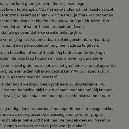
eativiteit kent geen grenzen, dankzij onze eigen
ot leven te brengen. Van het eerste idee tot het laatste stiksel,
n gepersonaliseerd geschenk wilt creëren, je merk wilt promoten
 paraat met innovatieve ideeën en hoogwaardige afdrukken. Het
tekent dat we al vanaf 1 stuk produceren. Geen
t we geloven dat elke creatie belangrijk is.
lie vereniging, als kraamcadeau, relatiegeschenk, verjaardag,
om iemand een persoonlijk en origineel cadeau te geven.
 en bestellen al vanaf 1 stuk. Wij bedrukken de kleding in
orgen, de prijs laag houden en snelle levering garanderen.
drijven, zowel grote maar ook als het gaat om kleine oplagen. Op
erp op een textiel wilt laten bedrukken? Wij zijn specialist in
t je in gesprek over de wensen!
 of ander soort kleding? Geen probleem bij BBwebwinkel! Wij
ij grotere aantallen altijd even contact met ons op! Wij kunnen
en vrijblijvend contact met ons op als je benieuwd bent naar
ing nodig, denk bijvoorbeeld aan sporttenues, trainingspakken,
e mee aan een passende oplossing voor je vereniging of
 ons op als je benieuwd bent naar de mogelijkheden. Neem bij
Wij kunnen dan een scherpe prijs voor je maken!