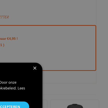
ITTER
aar €4,95 !
1 )
×
 aangepast 21-07-2026 12:31
 Door onze
kiebeleid
.
Lees
ACCEPTEREN