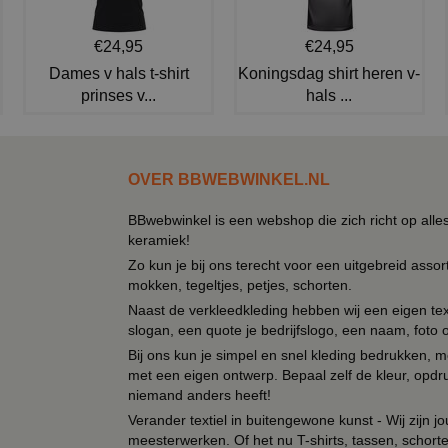
€24,95
€24,95
Dames v hals t-shirt
Koningsdag shirt heren v-
prinses v...
hals ...
OVER BBWEBWINKEL.NL
BBwebwinkel is een webshop die zich richt op alle
keramiek!
Zo kun je bij ons terecht voor een uitgebreid assor
mokken, tegeltjes, petjes, schorten.
Naast de verkleedkleding hebben wij een eigen text
slogan, een quote je bedrijfslogo, een naam, foto 
Bij ons kun je simpel en snel kleding bedrukken, mo
met een eigen ontwerp. Bepaal zelf de kleur, opdr
niemand anders heeft!
Verander textiel in buitengewone kunst - Wij zijn j
meesterwerken. Of het nu T-shirts, tassen, schorten