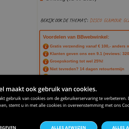
BEKIJK OOK DE THEMA'S :
DISCO
GLAMOUR
GL
Voordelen van BBwebwinkel:
Gratis verzending vanaf € 100,- anders m
Klanten geven ons een
9.1
(reviews: 320
Groepskorting tot wel 25%!
Niet tevreden? 14 dagen retourtermijn
Snelle helpdesk
 maakt ook gebruik van cookies.
Productcode: 53121 - bbweb42641fin
voorraad (fin)
kt gebruik van cookies om de gebruikerservaring te verbeteren.
iken, stemt u in met alle cookies in overeenstemming met ons
Coo
THEMA:
DISCO
,
GLITTER
,
GLAMOUR
ERGEVEN
ALLES AFWIJZEN
ALLES 