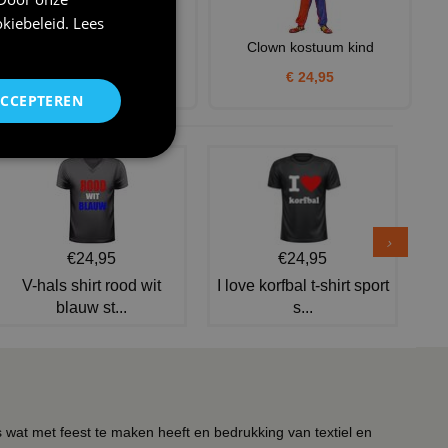
kiebeleid
.
Lees
Grote clownsbril rood
Clown kostuum kind
€ 2,95
€ 24,95
ACCEPTEREN
€24,95
€24,95
V-hals shirt rood wit
I love korfbal t-shirt sport
blauw st...
s...
s wat met feest te maken heeft en bedrukking van textiel en