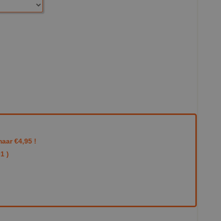
aar €4,95 !
1 )