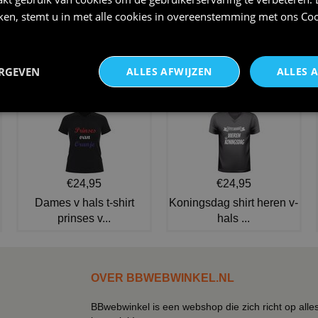
iken, stemt u in met alle cookies in overeenstemming met ons
Coo
grappige clown kostuum
Luxe slipjas parade jas voor
carnaval heren
€ 31,95
€ 99,95
ERGEVEN
ALLES AFWIJZEN
ALLES 
NIEUW IN DE COLLECTIE
€24,95
€24,95
Dames v hals t-shirt
Koningsdag shirt heren v-
prinses v...
hals ...
OVER BBWEBWINKEL.NL
BBwebwinkel is een webshop die zich richt op alle