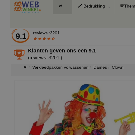
Bedrukking
Them
reviews :3201
9.1
Klanten geven ons een
9.1
(reviews: 3201 )
Verkleedpakken volwassenen
Dames
Clown