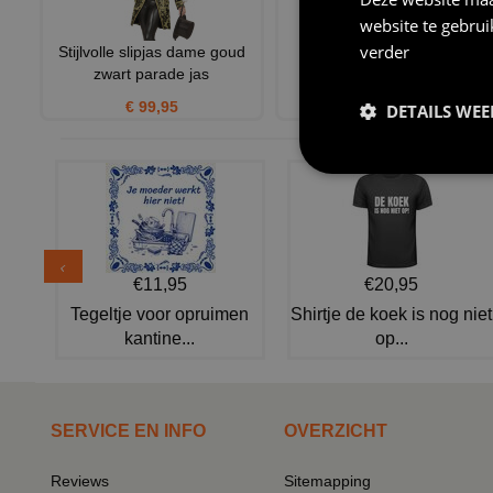
website te gebru
verder
Stijlvolle slipjas dame goud
Frackjas wit slipjas
zwart parade jas
showmaster dames
€ 99,95
€ 39,95
DETAILS WE
€11,95
€20,95
Tegeltje voor opruimen
Shirtje de koek is nog niet
kantine...
op...
SERVICE EN INFO
OVERZICHT
Reviews
Sitemapping