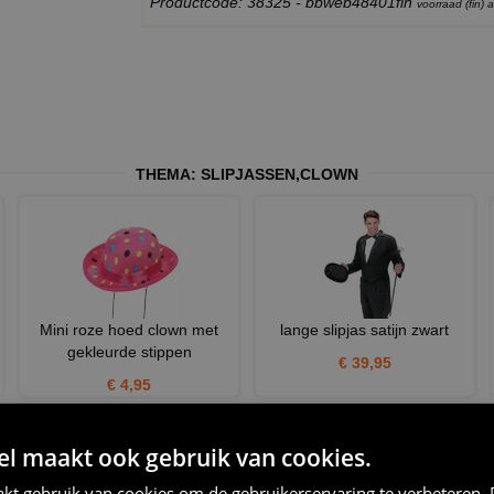
Productcode: 38325 - bbweb48401fin
voorraad (fin)
THEMA:
SLIPJASSEN
,
CLOWN
Mini roze hoed clown met
lange slipjas satijn zwart
gekleurde stippen
€ 39,95
€ 4,95
 maakt ook gebruik van cookies.
kt gebruik van cookies om de gebruikerservaring te verbeteren.