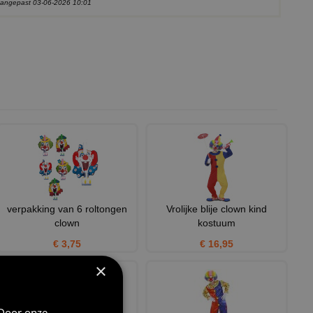
 aangepast 03-06-2026 10:01
verpakking van 6 roltongen
Vrolijke blije clown kind
clown
kostuum
€ 3,75
€ 16,95
×
 Door onze