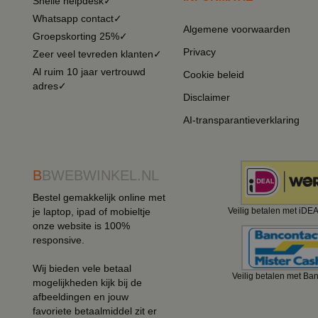
Snelle helpdesk✓
Whatsapp contact✓
Algemene voorwaarden
Groepskorting 25%✓
Privacy
Zeer veel tevreden klanten✓
Al ruim 10 jaar vertrouwd
Cookie beleid
adres✓
Disclaimer
AI-transparantieverklaring
B
BWEBWINKEL.NL
Bestel gemakkelijk online met
je laptop, ipad of mobieltje
Veilig betalen met iDE
onze website is 100%
responsive.
Wij bieden vele betaal
Veilig betalen met Ba
mogelijkheden kijk bij de
afbeeldingen en jouw
favoriete betaalmiddel zit er