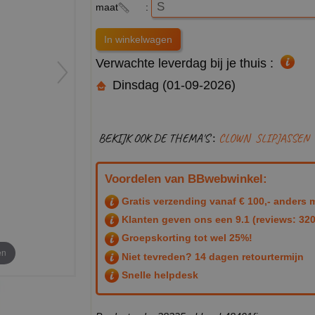
maat
:
Verwachte leverdag bij je thuis :
Dinsdag (01-09-2026)
BEKIJK OOK DE THEMA'S :
CLOWN
SLIPJASSEN
Voordelen van BBwebwinkel:
Gratis verzending vanaf € 100,- anders m
Klanten geven ons een
9.1
(reviews: 320
Groepskorting tot wel 25%!
en
Niet tevreden? 14 dagen retourtermijn
Snelle helpdesk