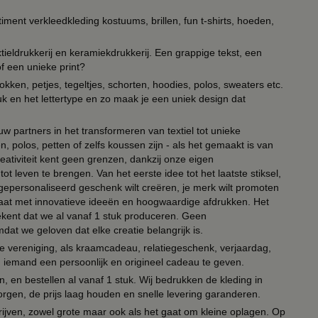
timent verkleedkleding kostuums, brillen, fun t-shirts, hoeden,
ieldrukkerij en keramiekdrukkerij. Een grappige tekst, een
of een unieke print?
kken, petjes, tegeltjes, schorten, hoodies, polos, sweaters etc.
uk en het lettertype en zo maak je een uniek design dat
ouw partners in het transformeren van textiel tot unieke
, polos, petten of zelfs koussen zijn - als het gemaakt is van
eativiteit kent geen grenzen, dankzij onze eigen
ot leven te brengen. Van het eerste idee tot het laatste stiksel,
n gepersonaliseerd geschenk wilt creëren, je merk wilt promoten
 paraat met innovatieve ideeën en hoogwaardige afdrukken. Het
tekent dat we al vanaf 1 stuk produceren. Geen
t we geloven dat elke creatie belangrijk is.
lie vereniging, als kraamcadeau, relatiegeschenk, verjaardag,
om iemand een persoonlijk en origineel cadeau te geven.
 en bestellen al vanaf 1 stuk. Wij bedrukken de kleding in
orgen, de prijs laag houden en snelle levering garanderen.
drijven, zowel grote maar ook als het gaat om kleine oplagen. Op