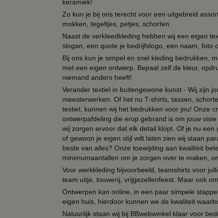
keramiek!
Zo kun je bij ons terecht voor een uitgebreid assor
mokken, tegeltjes, petjes, schorten.
Naast de verkleedkleding hebben wij een eigen text
slogan, een quote je bedrijfslogo, een naam, foto 
Bij ons kun je simpel en snel kleding bedrukken, mo
met een eigen ontwerp. Bepaal zelf de kleur, opdr
niemand anders heeft!
Verander textiel in buitengewone kunst - Wij zijn j
meesterwerken. Of het nu T-shirts, tassen, schorten
textiel, kunnen wij het bedrukken voor jou! Onze cr
ontwerpafdeling die erop gebrand is om jouw visie t
wij zorgen ervoor dat elk detail klopt. Of je nu ee
of gewoon je eigen stijl wilt laten zien wij staan
beste van alles? Onze toewijding aan kwaliteit be
minimumaantallen om je zorgen over te maken, omda
Voor werkkleding bijvoorbeeld, teamshirts voor jul
team uitje, touwerij, vrijgezellenfeest. Maar ook 
Ontwerpen kan online, in een paar simpele stappen,
eigen huis, hierdoor kunnen we de kwaliteit waarb
Natuurlijk staan wij bij BBwebwinkel klaar voor be