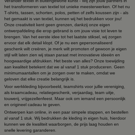
Verander textiel in buitengewone kunst - Wij zijn jouw partners in
het transformeren van textiel tot unieke meesterwerken. Of het nu
T-shirts, tassen, schorten, polos, petten of zelfs koussen zijn - als
het gemaakt is van textiel, kunnen wij het bedrukken voor jou!
Onze creativiteit kent geen grenzen, dankzij onze eigen
ontwerpafdeling die erop gebrand is om jouw visie tot leven te
brengen. Van het eerste idee tot het laatste stiksel, wij zorgen
ervoor dat elk detail klopt. Of je nu een gepersonaliseerd
geschenk wilt creëren, je merk wilt promoten of gewoon je eigen
stijl wilt laten zien wij staan paraat met innovatieve ideeën en
hoogwaardige afdrukken. Het beste van alles? Onze toewijding
aan kwaliteit betekent dat we al vanaf 1 stuk produceren. Geen
minimumaantallen om je zorgen over te maken, omdat we
geloven dat elke creatie belangrijk is.
Voor werkkleding bijvoorbeeld, teamshirts voor jullie vereniging,
als kraamcadeau, relatiegeschenk, verjaardag, team uitje,
touwerij, vrijgezellenfeest. Maar ook om iemand een persoonlijk
en origineel cadeau te geven.
Ontwerpen kan online, in een paar simpele stappen, en bestellen
al vanaf 1 stuk. Wij bedrukken de kleding in eigen huis, hierdoor
kunnen we de kwaliteit waarborgen, de prijs laag houden en
snelle levering garanderen.