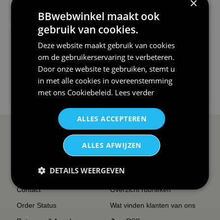
×
€24,95
V-hals shirt rood wit blauw st...
BBwebwinkel maakt ook
gebruik van cookies.
Deze website maakt gebruik van cookies
om de gebruikerservaring te verbeteren.
Door onze website te gebruiken, stemt u
in met alle cookies in overeenstemming
€24,95
met ons
Cookiebeleid
.
Lees verder
I love korfbal t-shirt sport s...
ALLES ACCEPTEREN
SERVICE EN INFO
OVERZICHT
ALLES AFWIJZEN
Reviews
Sitemapping
DETAILS WEERGEVEN
Veel gestelde vragen
Overzicht thema's
Contact
Overzicht rubrieken
Order Status
Wat vinden klanten van ons