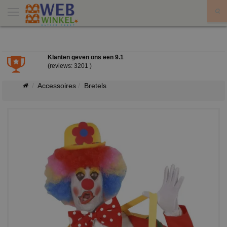
X
Klanten geven ons een
9.1
(reviews: 3201 )
Accessoires
Bretels