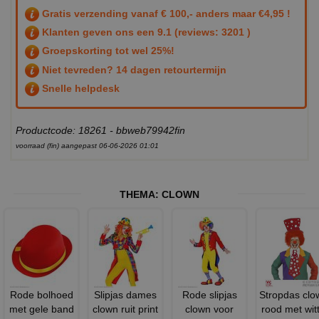
Gratis verzending vanaf € 100,- anders maar €4,95 !
Klanten geven ons een
9.1
(reviews: 3201 )
Groepskorting tot wel 25%!
Niet tevreden? 14 dagen retourtermijn
Snelle helpdesk
Productcode: 18261 - bbweb79942fin
voorraad (fin) aangepast 06-06-2026 01:01
THEMA:
CLOWN
Rode bolhoed
Slipjas dames
Rode slipjas
Stropdas clo
met gele band
clown ruit print
clown voor
rood met wit