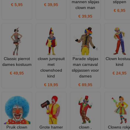
mannen slipjas
stippen
€ 5,95
€ 39,95
clown man
€ 6,95
€ 39,95
Classic pierrot
clown jumpsuit
Parade slipjas
Clown kostu
dames kostuum
met
man carnaval
kind
clownshoed
slipjassen voor
€ 49,95
€ 24,95
kind
dames
€ 19,95
€ 89,95
Pruik clown
Grote hamer
clown ,
Clowns rokj