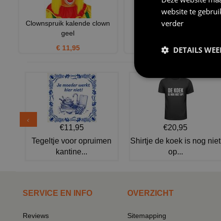
website te gebru
verder
Clownspruik kalende clown
Slipjas parade jas deluxe
geel
heren volwassen
€ 11,95
€ 99,95
DETAILS WE
€11,95
€20,95
Tegeltje voor opruimen
Shirtje de koek is nog niet
kantine...
op...
SERVICE EN INFO
OVERZICHT
Reviews
Sitemapping