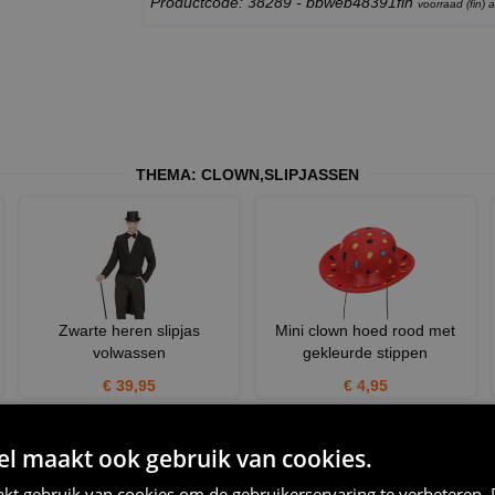
Productcode: 38289 - bbweb48391fin
voorraad (fin)
THEMA:
CLOWN
,
SLIPJASSEN
Zwarte heren slipjas
Mini clown hoed rood met
volwassen
gekleurde stippen
€ 39,95
€ 4,95
 maakt ook gebruik van cookies.
kt gebruik van cookies om de gebruikerservaring te verbeteren.