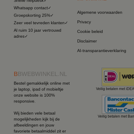
Snelle helpdesk✓
Whatsapp contact✓
Algemene voorwaarden
Groepskorting 25%✓
Privacy
Zeer veel tevreden klanten✓
Al ruim 10 jaar vertrouwd
Cookie beleid
adres✓
Disclaimer
AI-transparantieverklaring
B
BWEBWINKEL.NL
Bestel gemakkelijk online met
je laptop, ipad of mobieltje
Veilig betalen met iDE
onze website is 100%
responsive.
Wij bieden vele betaal
Veilig betalen met Ba
mogelijkheden kijk bij de
afbeeldingen en jouw
favoriete betaalmiddel zit er