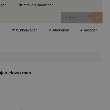
ragen
Retour & Annulering
X
Winkelwagen
Afrekenen
inloggen
pjas clown man