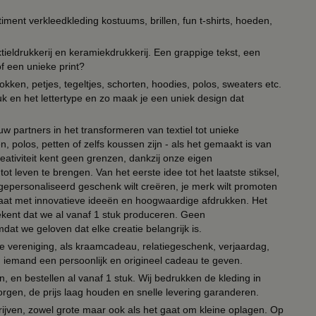
timent verkleedkleding kostuums, brillen, fun t-shirts, hoeden,
ieldrukkerij en keramiekdrukkerij. Een grappige tekst, een
of een unieke print?
kken, petjes, tegeltjes, schorten, hoodies, polos, sweaters etc.
uk en het lettertype en zo maak je een uniek design dat
ouw partners in het transformeren van textiel tot unieke
, polos, petten of zelfs koussen zijn - als het gemaakt is van
eativiteit kent geen grenzen, dankzij onze eigen
ot leven te brengen. Van het eerste idee tot het laatste stiksel,
n gepersonaliseerd geschenk wilt creëren, je merk wilt promoten
 paraat met innovatieve ideeën en hoogwaardige afdrukken. Het
tekent dat we al vanaf 1 stuk produceren. Geen
t we geloven dat elke creatie belangrijk is.
lie vereniging, als kraamcadeau, relatiegeschenk, verjaardag,
om iemand een persoonlijk en origineel cadeau te geven.
 en bestellen al vanaf 1 stuk. Wij bedrukken de kleding in
orgen, de prijs laag houden en snelle levering garanderen.
drijven, zowel grote maar ook als het gaat om kleine oplagen. Op