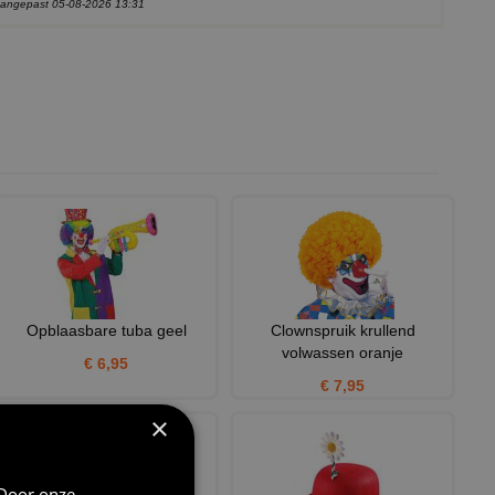
 aangepast 05-08-2026 13:31
Opblaasbare tuba geel
Clownspruik krullend
volwassen oranje
€ 6,95
€ 7,95
×
 Door onze