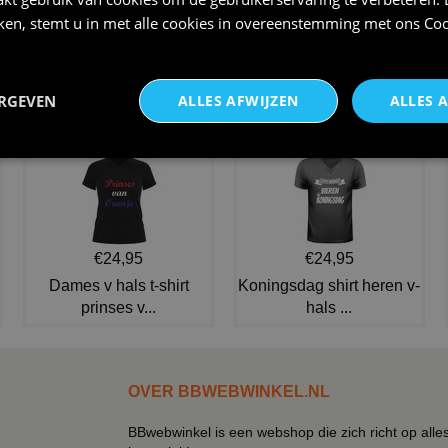
iken, stemt u in met alle cookies in overeenstemming met ons
Coo
Clown jumpsuit met kraag,
Fleurig clownspak jongen
minihoed voor meisjes
clown billy
€ 24,95
€ 28,95
ERGEVEN
ALLES AFWIJZEN
ALLES 
NIEUW IN DE COLLECTIE
€24,95
€24,95
Dames v hals t-shirt
Koningsdag shirt heren v-
prinses v...
hals ...
OVER BBWEBWINKEL.NL
BBwebwinkel is een webshop die zich richt op alle