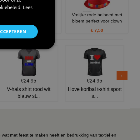
kiebeleid
.
Lees
Clowns jurk dame clown
Vrolijke rode bolhoed met
bloem perfect voor clown
€ 31,95
€ 7,50
ACCEPTEREN
€24,95
€24,95
V-hals shirt rood wit
I love korfbal t-shirt sport
blauw st...
s...
s wat met feest te maken heeft en bedrukking van textiel en