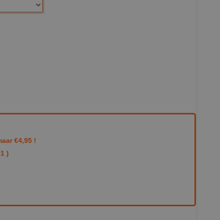
aar €4,95 !
1 )