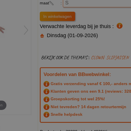
maat
:
Verwachte leverdag bij je thuis :
Dinsdag (01-09-2026)
BEKIJK OOK DE THEMA'S :
CLOWN
SLIPJASSEN
Voordelen van BBwebwinkel:
Gratis verzending vanaf € 100,- anders m
Klanten geven ons een
9.1
(reviews: 320
Groepskorting tot wel 25%!
en
Niet tevreden? 14 dagen retourtermijn
Snelle helpdesk