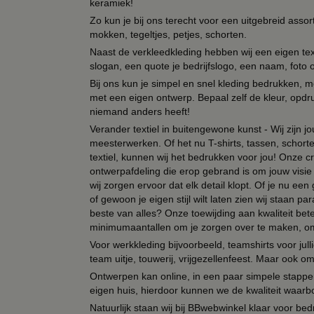
keramiek!
Zo kun je bij ons terecht voor een uitgebreid assor
mokken, tegeltjes, petjes, schorten.
Naast de verkleedkleding hebben wij een eigen text
slogan, een quote je bedrijfslogo, een naam, foto 
Bij ons kun je simpel en snel kleding bedrukken, mo
met een eigen ontwerp. Bepaal zelf de kleur, opdr
niemand anders heeft!
Verander textiel in buitengewone kunst - Wij zijn j
meesterwerken. Of het nu T-shirts, tassen, schorten
textiel, kunnen wij het bedrukken voor jou! Onze cr
ontwerpafdeling die erop gebrand is om jouw visie t
wij zorgen ervoor dat elk detail klopt. Of je nu ee
of gewoon je eigen stijl wilt laten zien wij staan
beste van alles? Onze toewijding aan kwaliteit be
minimumaantallen om je zorgen over te maken, omda
Voor werkkleding bijvoorbeeld, teamshirts voor jul
team uitje, touwerij, vrijgezellenfeest. Maar ook 
Ontwerpen kan online, in een paar simpele stappen,
eigen huis, hierdoor kunnen we de kwaliteit waarb
Natuurlijk staan wij bij BBwebwinkel klaar voor be