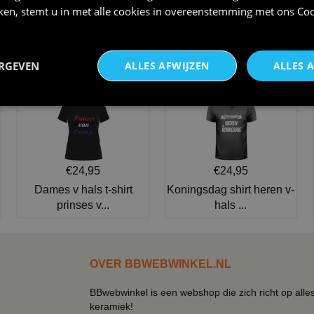
iken, stemt u in met alle cookies in overeenstemming met ons
Coo
r
clownspak fluweel , clown
Vrolijke blije clown kind
kostuum
€ 45,95
€ 16,95
ERGEVEN
ALLES AFWIJZEN
ALLES 
NIEUW IN DE COLLECTIE
€24,95
€24,95
Dames v hals t-shirt
Koningsdag shirt heren v-
prinses v...
hals ...
OVER BBWEBWINKEL.NL
BBwebwinkel is een webshop die zich richt op alle
keramiek!