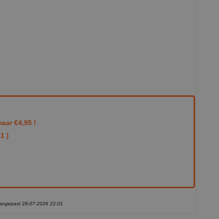
aar €4,95 !
1 )
 aangepast 28-07-2026 22:01