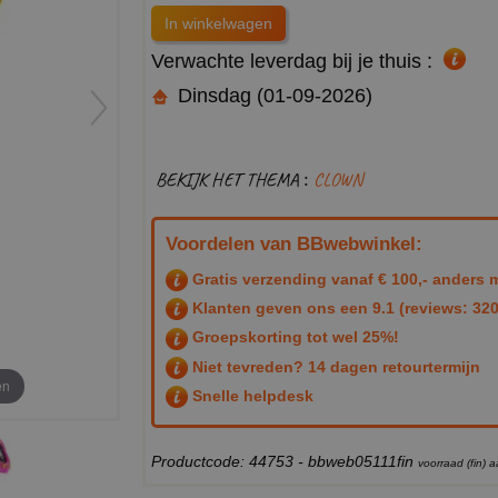
Verwachte leverdag bij je thuis :
Dinsdag (01-09-2026)
BEKIJK HET THEMA :
CLOWN
Voordelen van BBwebwinkel:
Gratis verzending vanaf € 100,- anders m
Klanten geven ons een
9.1
(reviews: 320
Groepskorting tot wel 25%!
Niet tevreden? 14 dagen retourtermijn
en
Snelle helpdesk
Productcode: 44753 - bbweb05111fin
voorraad (fin)