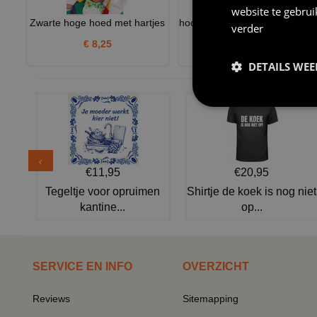
website te gebru
Zwarte hoge hoed met hartjes
hoofdstuk clown met rood haa
verder
€ 8,25
€ 11,95
DETAILS WE
€11,95
€20,95
Tegeltje voor opruimen
Shirtje de koek is nog niet
kantine...
op...
SERVICE EN INFO
OVERZICHT
Reviews
Sitemapping