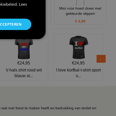
kiebeleid
.
Lees
Pruik clown rood
Mini roze hoed clown met
gekleurde stippen
€ 9,95
€ 4,95
ACCEPTEREN
€24,95
€24,95
V-hals shirt rood wit
I love korfbal t-shirt sport
blauw st...
s...
s wat met feest te maken heeft en bedrukking van textiel en