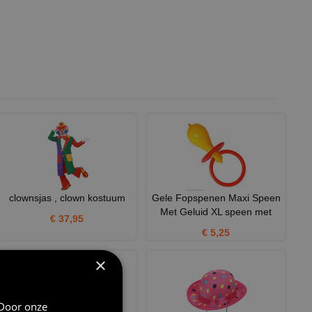
clownsjas , clown kostuum
Gele Fopspenen Maxi Speen
Met Geluid XL speen met
€ 37,95
€ 5,25
×
 Door onze