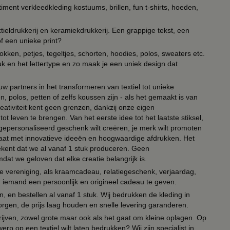
timent verkleedkleding kostuums, brillen, fun t-shirts, hoeden,
ieldrukkerij en keramiekdrukkerij. Een grappige tekst, een
of een unieke print?
kken, petjes, tegeltjes, schorten, hoodies, polos, sweaters etc.
uk en het lettertype en zo maak je een uniek design dat
ouw partners in het transformeren van textiel tot unieke
, polos, petten of zelfs koussen zijn - als het gemaakt is van
eativiteit kent geen grenzen, dankzij onze eigen
ot leven te brengen. Van het eerste idee tot het laatste stiksel,
n gepersonaliseerd geschenk wilt creëren, je merk wilt promoten
 paraat met innovatieve ideeën en hoogwaardige afdrukken. Het
tekent dat we al vanaf 1 stuk produceren. Geen
t we geloven dat elke creatie belangrijk is.
lie vereniging, als kraamcadeau, relatiegeschenk, verjaardag,
om iemand een persoonlijk en origineel cadeau te geven.
 en bestellen al vanaf 1 stuk. Wij bedrukken de kleding in
orgen, de prijs laag houden en snelle levering garanderen.
drijven, zowel grote maar ook als het gaat om kleine oplagen. Op
erp op een textiel wilt laten bedrukken? Wij zijn specialist in