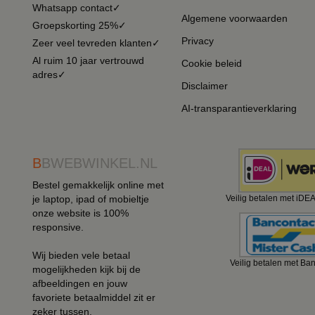
Whatsapp contact✓
Algemene voorwaarden
Groepskorting 25%✓
Privacy
Zeer veel tevreden klanten✓
Al ruim 10 jaar vertrouwd
Cookie beleid
adres✓
Disclaimer
AI-transparantieverklaring
B
BWEBWINKEL.NL
Bestel gemakkelijk online met
je laptop, ipad of mobieltje
Veilig betalen met iDE
onze website is 100%
responsive.
Wij bieden vele betaal
Veilig betalen met Ba
mogelijkheden kijk bij de
afbeeldingen en jouw
favoriete betaalmiddel zit er
zeker tussen.