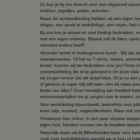
Zo kun je bij ons terecht voor een uitgebreid assor
mokken, tegeltjes, petjes, schorten.
Naast de verkleedkleding hebben wij een eigen text
slogan, een quote je bedrijfslogo, een naam, foto 
Bij ons kun je simpel en snel kleding bedrukken, mo
met een eigen ontwerp. Bepaal zelf de kleur, opdr
niemand anders heeft!
Verander textiel in buitengewone kunst - Wij zijn j
meesterwerken. Of het nu T-shirts, tassen, schorten
textiel, kunnen wij het bedrukken voor jou! Onze cr
ontwerpafdeling die erop gebrand is om jouw visie t
wij zorgen ervoor dat elk detail klopt. Of je nu ee
of gewoon je eigen stijl wilt laten zien wij staan
beste van alles? Onze toewijding aan kwaliteit be
minimumaantallen om je zorgen over te maken, omda
Voor werkkleding bijvoorbeeld, teamshirts voor jul
team uitje, touwerij, vrijgezellenfeest. Maar ook 
Ontwerpen kan online, in een paar simpele stappen,
eigen huis, hierdoor kunnen we de kwaliteit waarb
Natuurlijk staan wij bij BBwebwinkel klaar voor be
zoek naar bedrijfskleding waarbij we je logo of ontw