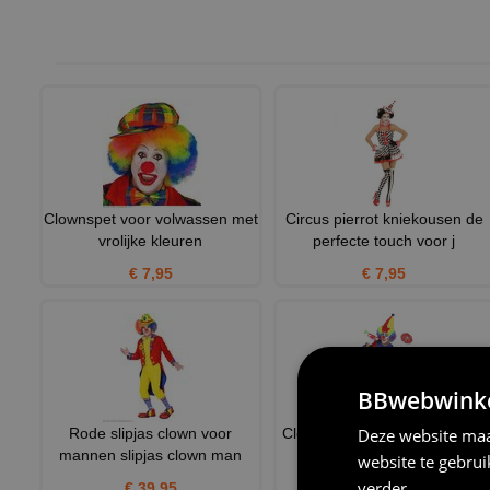
Clownspet voor volwassen met
Circus pierrot kniekousen de
vrolijke kleuren
perfecte touch voor j
€ 7,95
€ 7,95
BBwebwinkel
Deze website maa
Rode slipjas clown voor
Clown volwassen jumpsuit en
mannen slipjas clown man
clownshoed
website te gebru
verder
€ 39,95
€ 23,95