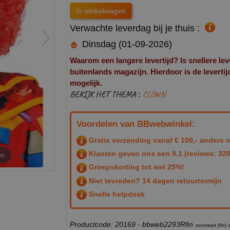
Verwachte leverdag bij je thuis :
Dinsdag (01-09-2026)
Waarom een langere levertijd? Is snellere lev
buitenlands magazijn. Hierdoor is de levertijd 
mogelijk.
BEKIJK HET THEMA :
CLOWN
Voordelen van BBwebwinkel:
Gratis verzending vanaf € 100,- anders m
Klanten geven ons een
9.1
(reviews: 320
en
Groepskorting tot wel 25%!
Niet tevreden? 14 dagen retourtermijn
Snelle helpdesk
Productcode: 20169 - bbweb2293Rfin
voorraad (fin