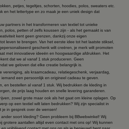
kken, petjes, tegeltjes, schorten, hoodies, polos, sweaters etc.
uk en het lettertype en zo maak je een uniek design dat
ouw partners in het transformeren van textiel tot unieke
, polos, petten of zelfs koussen zijn - als het gemaakt is van
eativiteit kent geen grenzen, dankzij onze eigen
ot leven te brengen. Van het eerste idee tot het laatste stiksel,
n gepersonaliseerd geschenk wilt creëren, je merk wilt promoten
 paraat met innovatieve ideeën en hoogwaardige afdrukken. Het
tekent dat we al vanaf 1 stuk produceren. Geen
t we geloven dat elke creatie belangrijk is.
lie vereniging, als kraamcadeau, relatiegeschenk, verjaardag,
om iemand een persoonlijk en origineel cadeau te geven.
 en bestellen al vanaf 1 stuk. Wij bedrukken de kleding in
orgen, de prijs laag houden en snelle levering garanderen.
drijven, zowel grote maar ook als het gaat om kleine oplagen. Op
erp op een textiel wilt laten bedrukken? Wij zijn specialist in
t je in gesprek over de wensen!
 of ander soort kleding? Geen probleem bij BBwebwinkel! Wij
ij grotere aantallen altijd even contact met ons op! Wij kunnen
en vrijblijvend contact met ons op als je benieuwd bent naar