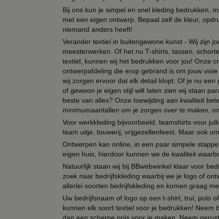
Bij ons kun je simpel en snel kleding bedrukken, mo
met een eigen ontwerp. Bepaal zelf de kleur, opdr
niemand anders heeft!
Verander textiel in buitengewone kunst - Wij zijn j
meesterwerken. Of het nu T-shirts, tassen, schorten
textiel, kunnen wij het bedrukken voor jou! Onze cr
ontwerpafdeling die erop gebrand is om jouw visie t
wij zorgen ervoor dat elk detail klopt. Of je nu ee
of gewoon je eigen stijl wilt laten zien wij staan
beste van alles? Onze toewijding aan kwaliteit be
minimumaantallen om je zorgen over te maken, omda
Voor werkkleding bijvoorbeeld, teamshirts voor jul
team uitje, touwerij, vrijgezellenfeest. Maar ook 
Ontwerpen kan online, in een paar simpele stappen,
eigen huis, hierdoor kunnen we de kwaliteit waarb
Natuurlijk staan wij bij BBwebwinkel klaar voor be
zoek naar bedrijfskleding waarbij we je logo of ontw
allerlei soorten bedrijfskleding en komen graag me
Uw bedrijfsnaam of logo op een t-shirt, trui, polo
kunnen elk soort textiel voor je bedrukken! Neem b
dan een scherpe prijs voor je maken. Neem gerust 