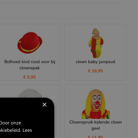
Bolhoed kind rood voor bij
clown baby jumpsuit
clownspak
€ 19,95
€ 5,95
×
 Door onze
Pruik clown wit
Clownspruik kalende clown
geel
kiebeleid
.
Lees
€ 9,75
€ 11,95