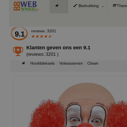
Bedrukking
Them
reviews :3201
9.1
Klanten geven ons een
9.1
(reviews: 3201 )
Hoofddeksels
Volwassenen
Clown