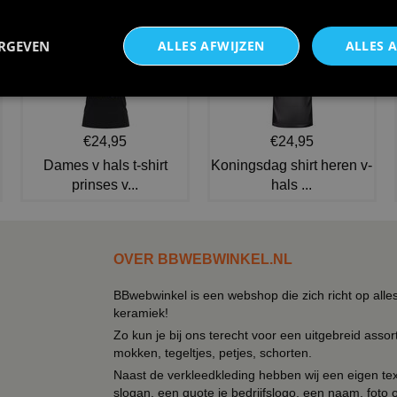
NIEUW IN DE COLLECTIE
ERGEVEN
ALLES AFWIJZEN
ALLES 
€24,95
€24,95
Dames v hals t-shirt
Koningsdag shirt heren v-
prinses v...
hals ...
OVER BBWEBWINKEL.NL
BBwebwinkel is een webshop die zich richt op alle
keramiek!
Zo kun je bij ons terecht voor een uitgebreid assor
mokken, tegeltjes, petjes, schorten.
Naast de verkleedkleding hebben wij een eigen text
slogan, een quote je bedrijfslogo, een naam, foto 