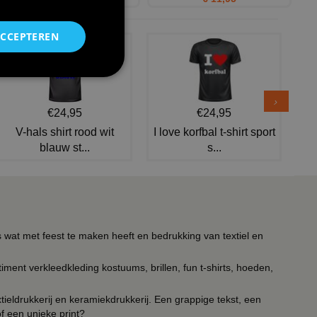
ACCEPTEREN
€24,95
€24,95
V-hals shirt rood wit
I love korfbal t-shirt sport
blauw st...
s...
s wat met feest te maken heeft en bedrukking van textiel en
timent verkleedkleding kostuums, brillen, fun t-shirts, hoeden,
ieldrukkerij en keramiekdrukkerij. Een grappige tekst, een
of een unieke print?