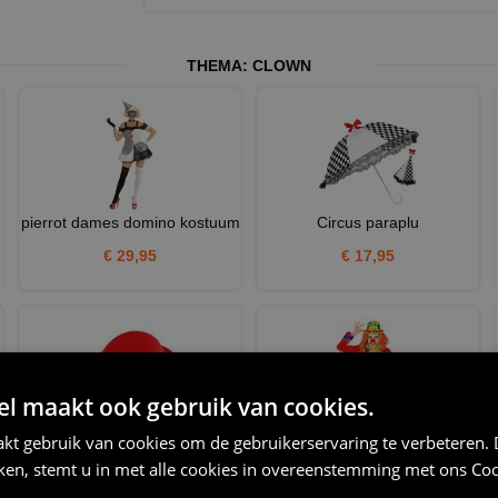
THEMA:
CLOWN
pierrot dames domino kostuum
Circus paraplu
€ 29,95
€ 17,95
 maakt ook gebruik van cookies.
kt gebruik van cookies om de gebruikerservaring te verbeteren.
Rode bolhoed met gele band
Slipjas rode clown dames
iken, stemt u in met alle cookies in overeenstemming met ons
Coo
€ 5,95
€ 39,95