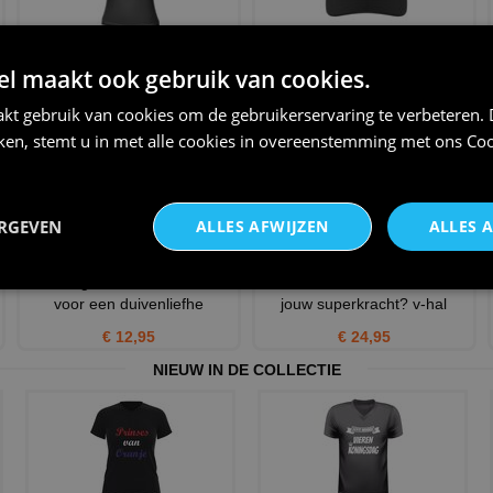
T-shirt echte vrouwen houden
Grappige duivenmelker pet
duiven kadootje
 maakt ook gebruik van cookies.
€ 12,95
€ 24,95
kt gebruik van cookies om de gebruikerservaring te verbeteren.
iken, stemt u in met alle cookies in overeenstemming met ons
Coo
ERGEVEN
ALLES AFWIJZEN
ALLES 
Prachtige koffie of thee mok
Ik ben duivenmelker wat is
voor een duivenliefhe
jouw superkracht? v-hal
€ 12,95
€ 24,95
NIEUW IN DE COLLECTIE