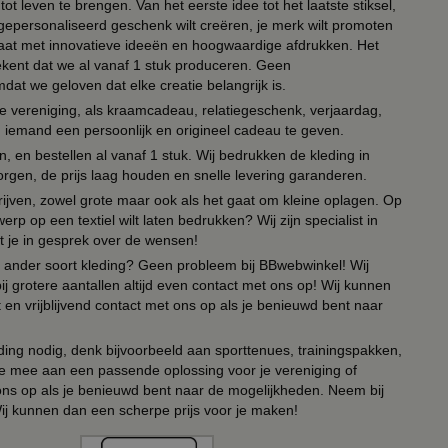
ot leven te brengen. Van het eerste idee tot het laatste stiksel,
n gepersonaliseerd geschenk wilt creëren, je merk wilt promoten
 paraat met innovatieve ideeën en hoogwaardige afdrukken. Het
tekent dat we al vanaf 1 stuk produceren. Geen
t we geloven dat elke creatie belangrijk is.
lie vereniging, als kraamcadeau, relatiegeschenk, verjaardag,
om iemand een persoonlijk en origineel cadeau te geven.
 en bestellen al vanaf 1 stuk. Wij bedrukken de kleding in
orgen, de prijs laag houden en snelle levering garanderen.
drijven, zowel grote maar ook als het gaat om kleine oplagen. Op
erp op een textiel wilt laten bedrukken? Wij zijn specialist in
t je in gesprek over de wensen!
 of ander soort kleding? Geen probleem bij BBwebwinkel! Wij
ij grotere aantallen altijd even contact met ons op! Wij kunnen
en vrijblijvend contact met ons op als je benieuwd bent naar
ing nodig, denk bijvoorbeeld aan sporttenues, trainingspakken,
e mee aan een passende oplossing voor je vereniging of
 ons op als je benieuwd bent naar de mogelijkheden. Neem bij
Wij kunnen dan een scherpe prijs voor je maken!