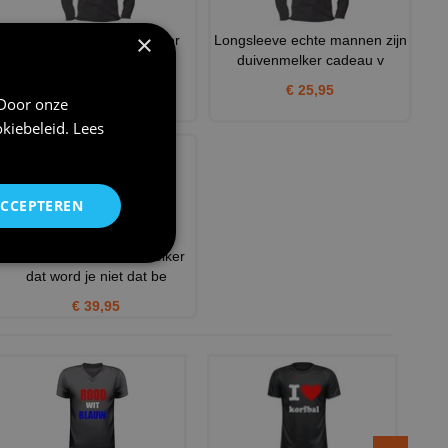
×
Pas op ik praat graag over
Longsleeve echte mannen zijn
duiven longsleeve unise
duivenmelker cadeau v
€ 25,95
€ 25,95
 Door onze
kiebeleid
.
Lees
ACCEPTEREN
zwarte hoodie duivenmelker
dat word je niet dat be
€ 39,95