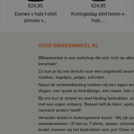
€24,95
€24,95
Dames v hals t-shirt
Koningsdag shirt heren v-
prinses v...
hals ...
OVER BBWEBWINKEL.NL
BBwebwinkel is een webshop die zich richt op alle
keramiek!
Zo kun je bij ons terecht voor een uitgebreid assor
mokken, tegeltjes, petjes, schorten.
Naast de verkleedkleding hebben wij een eigen text
slogan, een quote je bedrijfslogo, een naam, foto 
Bij ons kun je simpel en snel kleding bedrukken, mo
met een eigen ontwerp. Bepaal zelf de kleur, opdr
niemand anders heeft!
Verander textiel in buitengewone kunst - Wij zijn j
meesterwerken. Of het nu T-shirts, tassen, schorten
textiel, kunnen wij het bedrukken voor jou! Onze cr