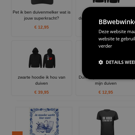
Pet ik ben duivenmelker wat is
zwarte hoodie voor
jouw superkracht?
duivenmelkers pas op ik kan
BBwebwinkel
zom
€ 12,95
Deze website maa
€ 39,95
website te gebru
verder
DETAILS WE
zwarte hoodie ik hou van
Duiven pet ik zat nu liever bij
duiven
mijn duiven
€ 39,95
€ 12,95