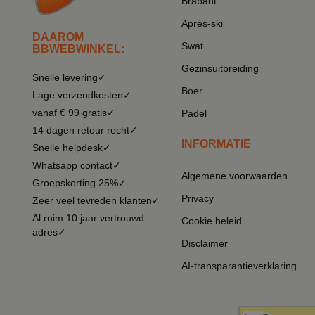
Brabant
Après-ski
DAAROM
Swat
BBWEBWINKEL:
Gezinsuitbreiding
Snelle levering✓
Boer
Lage verzendkosten✓
vanaf € 99 gratis✓
Padel
14 dagen retour recht✓
INFORMATIE
Snelle helpdesk✓
Whatsapp contact✓
Algemene voorwaarden
Groepskorting 25%✓
Privacy
Zeer veel tevreden klanten✓
Al ruim 10 jaar vertrouwd
Cookie beleid
adres✓
Disclaimer
AI-transparantieverklaring