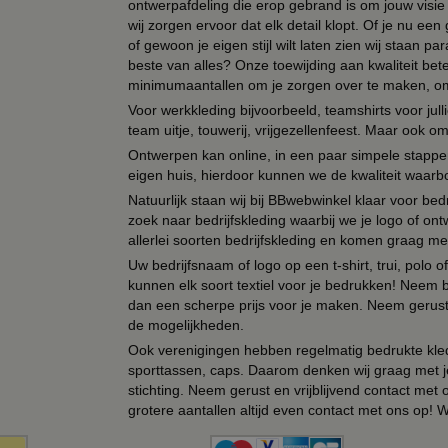
ontwerpafdeling die erop gebrand is om jouw visie t
wij zorgen ervoor dat elk detail klopt. Of je nu ee
of gewoon je eigen stijl wilt laten zien wij staan
beste van alles? Onze toewijding aan kwaliteit be
minimumaantallen om je zorgen over te maken, omda
Voor werkkleding bijvoorbeeld, teamshirts voor jul
team uitje, touwerij, vrijgezellenfeest. Maar ook 
Ontwerpen kan online, in een paar simpele stappen,
eigen huis, hierdoor kunnen we de kwaliteit waarb
Natuurlijk staan wij bij BBwebwinkel klaar voor be
zoek naar bedrijfskleding waarbij we je logo of ontw
allerlei soorten bedrijfskleding en komen graag me
Uw bedrijfsnaam of logo op een t-shirt, trui, polo
kunnen elk soort textiel voor je bedrukken! Neem b
dan een scherpe prijs voor je maken. Neem gerust 
de mogelijkheden.
Ook verenigingen hebben regelmatig bedrukte kled
sporttassen, caps. Daarom denken wij graag met j
stichting. Neem gerust en vrijblijvend contact met
grotere aantallen altijd even contact met ons op! 