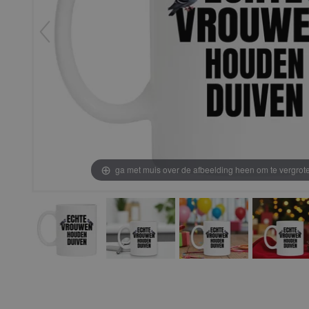
ga met muis over de afbeelding heen om te vergrot