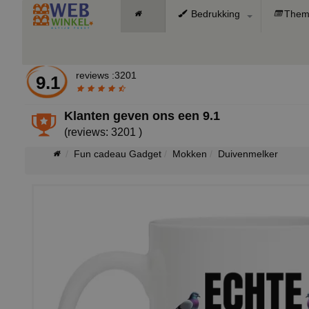
Bedrukking
Them
reviews :3201
9.1
Klanten geven ons een
9.1
(reviews: 3201 )
Fun cadeau Gadget
Mokken
Duivenmelker