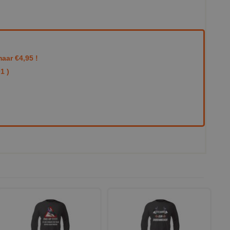
aar €4,95 !
1 )