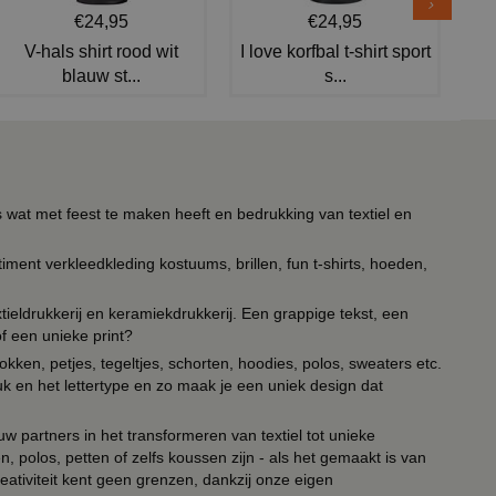
€24,95
€24,95
V-hals shirt rood wit
I love korfbal t-shirt sport
blauw st...
s...
s wat met feest te maken heeft en bedrukking van textiel en
timent verkleedkleding kostuums, brillen, fun t-shirts, hoeden,
ieldrukkerij en keramiekdrukkerij. Een grappige tekst, een
of een unieke print?
kken, petjes, tegeltjes, schorten, hoodies, polos, sweaters etc.
uk en het lettertype en zo maak je een uniek design dat
ouw partners in het transformeren van textiel tot unieke
, polos, petten of zelfs koussen zijn - als het gemaakt is van
eativiteit kent geen grenzen, dankzij onze eigen