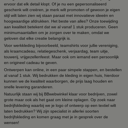
ervoor dat elk detail klopt. Of je nu een gepersonaliseerd
geschenk wilt creëren, je merk wilt promoten of gewoon je eigen
stijl wilt laten zien wij staan paraat met innovatieve ideeën en
hoogwaardige afdrukken. Het beste van alles? Onze toewijding
aan kwaliteit betekent dat we al vanaf 1 stuk produceren. Geen
minimumaantallen om je zorgen over te maken, omdat we
geloven dat elke creatie belangrijk is.
Voor werkkleding bijvoorbeeld, teamshirts voor jullie vereniging,
als kraamcadeau, relatiegeschenk, verjaardag, team uitje,
touwerij, vrijgezellenfeest. Maar ook om iemand een persoonlijk
en origineel cadeau te geven.
Ontwerpen kan online, in een paar simpele stappen, en bestellen
al vanaf 1 stuk. Wij bedrukken de kleding in eigen huis, hierdoor
kunnen we de kwaliteit waarborgen, de prijs laag houden en
snelle levering garanderen.
Natuurlijk staan wij bij BBwebwinkel klaar voor bedrijven, zowel
grote maar ook als het gaat om kleine oplagen. Op zoek naar
bedrijfskleding waarbij we je logo of ontwerp op een textiel wilt
laten bedrukken? Wij zijn specialist in allerlei soorten
bedrijfskleding en komen graag met je in gesprek over de
wensen!