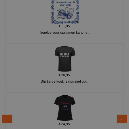
€11,95
Tegeltje voor opruimen kantine...
€20,95
Shirtje de koek is nog niet op...
€24,95