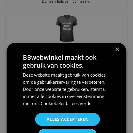
Dames v hals t-shirt prinses v...
€24,95
×
Koningsdag shirt heren v-hals ...
BBwebwinkel maakt ook
gebruik van cookies.
Deze website maakt gebruik van cookies
om de gebruikerservaring te verbeteren.
Door onze website te gebruiken, stemt u
in met alle cookies in overeenstemming
€24,95
met ons
Cookiebeleid
.
Lees verder
V-hals shirt rood wit blauw st...
ALLES ACCEPTEREN