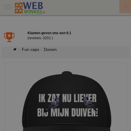
X
Klanten geven ons een
9.1
(reviews: 3201 )
Fun caps
Duiven