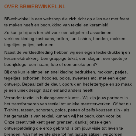
OVER BBWEBWINKEL.NL
BBwebwinkel is een webshop die zich richt op alles wat met feest
te maken heeft en bedrukking van textiel en keramiek!
Zo kun je bij ons terecht voor een uitgebreid assortiment
verkleedkleding kostuums, brillen, fun t-shirts, hoeden, mokken,
tegeltjes, petjes, schorten.
Naast de verkleedkleding hebben wij een eigen textieldrukkerij en
keramiekdrukkerij. Een grappige tekst, een slogan, een quote je
bedrijfslogo, een naam, foto of een unieke print?
Bij ons kun je simpel en snel kleding bedrukken, mokken, petjes,
tegeltjes, schorten, hoodies, polos, sweaters etc. met een eigen
ontwerp. Bepaal zelf de kleur, opdruk en het lettertype en zo maak
je een uniek design dat niemand anders heeft!
Verander textiel in buitengewone kunst - Wij zijn jouw partners in
het transformeren van textiel tot unieke meesterwerken. Of het nu
T-shirts, tassen, schorten, polos, petten of zelfs koussen zijn - als
het gemaakt is van textiel, kunnen wij het bedrukken voor jou!
Onze creativiteit kent geen grenzen, dankzij onze eigen
ontwerpafdeling die erop gebrand is om jouw visie tot leven te
brengen. Van het eerste idee tot het laatste stiksel, wij zorgen