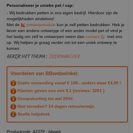
Personaliseer je unieke pet / cap:
- Wij bedrukken petten in ons eigen bedrijf. Hierdoor zijn de
mogelijkheden eindeloos!
Met de
ontwerpmodule
kun je zelf petten bedrukken. Heb je
liever een andere ontwerpje of een ander model pet of vind je
het lastig om zelf te ontwerpen neem dan
contact
met ons
op. Wij helpen je graag verder om tot een uniek ontwerp te
komen
BEKIJK HET THEMA :
DUIVENMELKER
Voordelen van BBwebwinkel:
Gratis verzending vanaf € 100,- anders maar €4,95 !
Klanten geven ons een
9.1
(reviews: 3201 )
Groepskorting tot wel 25%!
Niet tevreden? 14 dagen retourtermijn
Snelle helpdesk
Productcode: 42379 - bbweb