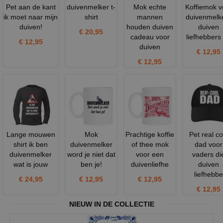
Pet aan de kant
duivenmelker t-
Mok echte
Koffiemok v
ik moet naar mijn
shirt
mannen
duivenmelk
duiven!
houden duiven
duiven
€ 20,95
cadeau voor
liefhebbers
€ 12,95
duiven
€ 12,95
€ 12,95
Lange mouwen
Mok
Prachtige koffie
Pet real co
shirt ik ben
duivenmelker
of thee mok
dad voor
duivenmelker
word je niet dat
voor een
vaders di
wat is jouw
ben je!
duivenliefhe
duiven
liefhebbe
€ 24,95
€ 12,95
€ 12,95
€ 12,95
NIEUW IN DE COLLECTIE