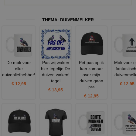
THEMA:
DUIVENMELKER
De mok voor
Pas wij waken
Pet pas op ik
Mok voor e
elke
hier tegeltje De
kan zomaar
fantastisc
duivenliefhebber!
duiven waken!
over mijn
duivenmelk
tegel
duiven gaan
€ 12,95
€ 12,95
pra
€ 13,95
€ 12,95