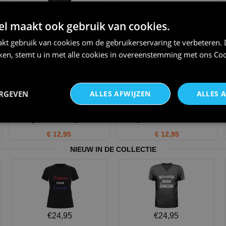
Shirt ik ben duivenmelker wat
Pet voor duivenmelker
is jouw superkracht?
waarschuwing duiven boer
 maakt ook gebruik van cookies.
€ 21,95
€ 12,95
kt gebruik van cookies om de gebruikerservaring te verbeteren.
iken, stemt u in met alle cookies in overeenstemming met ons
Coo
ERGEVEN
ALLES AFWIJZEN
ALLES 
Koffiemok duivenmelker
Pet ik ben duivenmelker wat is
vintage sport hobby duiven
jouw superkracht?
€ 12,95
€ 12,95
NIEUW IN DE COLLECTIE
€24,95
€24,95