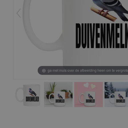
ga met muis over de afbeelding heen om te vergrot