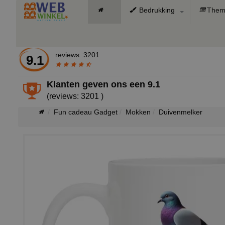
Bedrukking
Them
reviews :3201
9.1
Klanten geven ons een
9.1
(reviews: 3201 )
Fun cadeau Gadget
Mokken
Duivenmelker