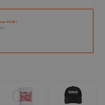
aar €4,95 !
1 )