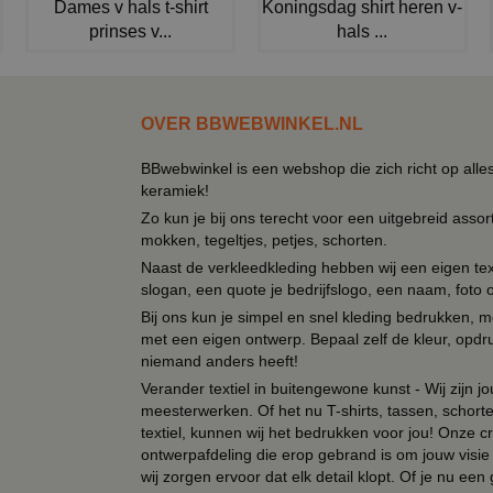
Dames v hals t-shirt
Koningsdag shirt heren v-
prinses v...
hals ...
OVER BBWEBWINKEL.NL
BBwebwinkel is een webshop die zich richt op alle
keramiek!
Zo kun je bij ons terecht voor een uitgebreid assor
mokken, tegeltjes, petjes, schorten.
Naast de verkleedkleding hebben wij een eigen text
slogan, een quote je bedrijfslogo, een naam, foto 
Bij ons kun je simpel en snel kleding bedrukken, mo
met een eigen ontwerp. Bepaal zelf de kleur, opdr
niemand anders heeft!
Verander textiel in buitengewone kunst - Wij zijn j
meesterwerken. Of het nu T-shirts, tassen, schorten
textiel, kunnen wij het bedrukken voor jou! Onze cr
ontwerpafdeling die erop gebrand is om jouw visie t
wij zorgen ervoor dat elk detail klopt. Of je nu ee