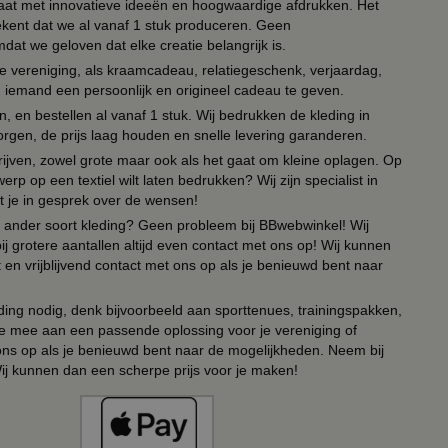
 paraat met innovatieve ideeën en hoogwaardige afdrukken. Het
tekent dat we al vanaf 1 stuk produceren. Geen
t we geloven dat elke creatie belangrijk is.
lie vereniging, als kraamcadeau, relatiegeschenk, verjaardag,
om iemand een persoonlijk en origineel cadeau te geven.
 en bestellen al vanaf 1 stuk. Wij bedrukken de kleding in
orgen, de prijs laag houden en snelle levering garanderen.
drijven, zowel grote maar ook als het gaat om kleine oplagen. Op
erp op een textiel wilt laten bedrukken? Wij zijn specialist in
t je in gesprek over de wensen!
 of ander soort kleding? Geen probleem bij BBwebwinkel! Wij
ij grotere aantallen altijd even contact met ons op! Wij kunnen
en vrijblijvend contact met ons op als je benieuwd bent naar
ing nodig, denk bijvoorbeeld aan sporttenues, trainingspakken,
e mee aan een passende oplossing voor je vereniging of
 ons op als je benieuwd bent naar de mogelijkheden. Neem bij
Wij kunnen dan een scherpe prijs voor je maken!