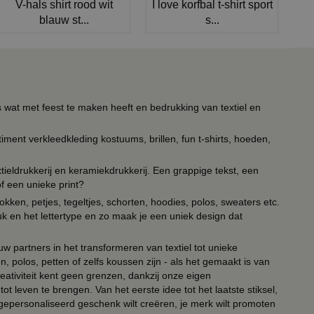
V-hals shirt rood wit
I love korfbal t-shirt sport
blauw st...
s...
s wat met feest te maken heeft en bedrukking van textiel en
timent verkleedkleding kostuums, brillen, fun t-shirts, hoeden,
ieldrukkerij en keramiekdrukkerij. Een grappige tekst, een
of een unieke print?
kken, petjes, tegeltjes, schorten, hoodies, polos, sweaters etc.
uk en het lettertype en zo maak je een uniek design dat
ouw partners in het transformeren van textiel tot unieke
, polos, petten of zelfs koussen zijn - als het gemaakt is van
eativiteit kent geen grenzen, dankzij onze eigen
ot leven te brengen. Van het eerste idee tot het laatste stiksel,
n gepersonaliseerd geschenk wilt creëren, je merk wilt promoten