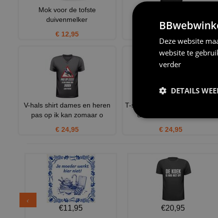
Mok voor de tofste
Echte mannen zijn
duivenmelker
duivenmelker shirt
BBwebwinkel
€ 12,95
€ 20,95
Deze website maa
website te gebru
verder
DETAILS WE
V-hals shirt dames en heren
T-shirt Echte mannen houden
pas op ik kan zomaar o
duiven. Kado duiven li
€ 24,95
€ 24,95
€11,95
€20,95