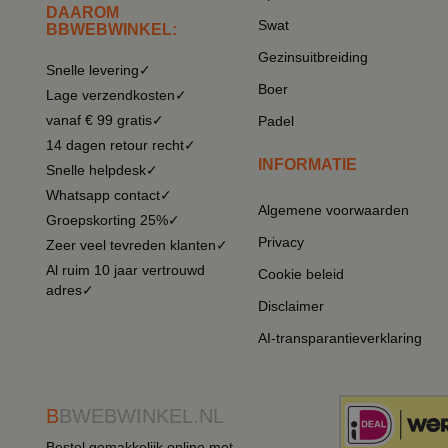
DAAROM
Swat
BBWEBWINKEL:
Gezinsuitbreiding
Snelle levering✓
Boer
Lage verzendkosten✓
vanaf € 99 gratis✓
Padel
14 dagen retour recht✓
INFORMATIE
Snelle helpdesk✓
Whatsapp contact✓
Algemene voorwaarden
Groepskorting 25%✓
Privacy
Zeer veel tevreden klanten✓
Al ruim 10 jaar vertrouwd
Cookie beleid
adres✓
Disclaimer
AI-transparantieverklaring
B
BWEBWINKEL.NL
Bestel gemakkelijk online met