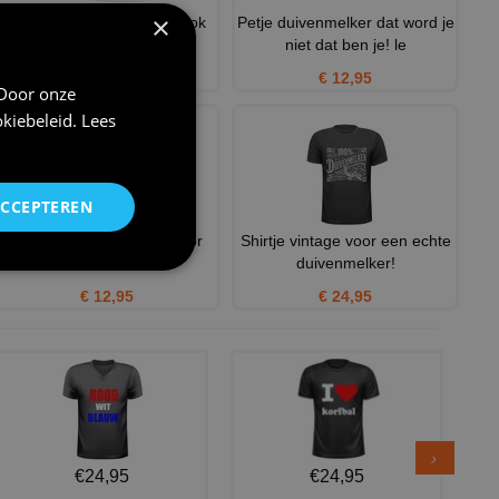
×
Prachtige koffie of thee mok
Petje duivenmelker dat word je
voor een duivenliefhe
niet dat ben je! le
€ 12,95
€ 12,95
 Door onze
kiebeleid
.
Lees
ACCEPTEREN
mini duivenmelker pet voor
Shirtje vintage voor een echte
kinderen kids
duivenmelker!
€ 12,95
€ 24,95
€24,95
€24,95