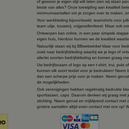
of gewoon je eigen stijl wilt laten zien wij staan
beste van alles? Onze toewijding aan kwaliteit be
minimumaantallen om je zorgen over te maken, omda
Voor werkkleding bijvoorbeeld, teamshirts voor jul
team uitje, touwerij, vrijgezellenfeest. Maar ook 
Ontwerpen kan online, in een paar simpele stappen,
eigen huis, hierdoor kunnen we de kwaliteit waarb
Natuurlijk staan wij bij BBwebwinkel klaar voor be
zoek naar bedrijfskleding waarbij we je logo of ontw
allerlei soorten bedrijfskleding en komen graag me
Uw bedrijfsnaam of logo op een t-shirt, trui, polo
kunnen elk soort textiel voor je bedrukken! Neem b
dan een scherpe prijs voor je maken. Neem gerust 
de mogelijkheden.
Ook verenigingen hebben regelmatig bedrukte kled
sporttassen, caps. Daarom denken wij graag met j
stichting. Neem gerust en vrijblijvend contact met
grotere aantallen altijd even contact met ons op! 