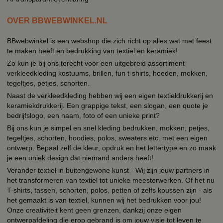
OVER BBWEBWINKEL.NL
BBwebwinkel is een webshop die zich richt op alles wat met feest
te maken heeft en bedrukking van textiel en keramiek!
Zo kun je bij ons terecht voor een uitgebreid assortiment
verkleedkleding kostuums, brillen, fun t-shirts, hoeden, mokken,
tegeltjes, petjes, schorten.
Naast de verkleedkleding hebben wij een eigen textieldrukkerij en
keramiekdrukkerij. Een grappige tekst, een slogan, een quote je
bedrijfslogo, een naam, foto of een unieke print?
Bij ons kun je simpel en snel kleding bedrukken, mokken, petjes,
tegeltjes, schorten, hoodies, polos, sweaters etc. met een eigen
ontwerp. Bepaal zelf de kleur, opdruk en het lettertype en zo maak
je een uniek design dat niemand anders heeft!
Verander textiel in buitengewone kunst - Wij zijn jouw partners in
het transformeren van textiel tot unieke meesterwerken. Of het nu
T-shirts, tassen, schorten, polos, petten of zelfs koussen zijn - als
het gemaakt is van textiel, kunnen wij het bedrukken voor jou!
Onze creativiteit kent geen grenzen, dankzij onze eigen
ontwerpafdeling die erop gebrand is om jouw visie tot leven te