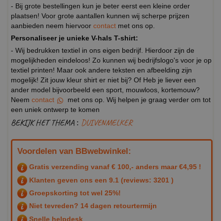
- Bij grote bestellingen kun je beter eerst een kleine order
plaatsen! Voor grote aantallen kunnen wij scherpe prijzen
aanbieden neem hiervoor
contact
met ons op.
Personaliseer je unieke V-hals T-shirt:
- Wij bedrukken textiel in ons eigen bedrijf. Hierdoor zijn de
mogelijkheden eindeloos! Zo kunnen wij bedrijfslogo's voor je op
textiel printen! Maar ook andere teksten en afbeelding zijn
mogelijk! Zit jouw kleur shirt er niet bij? Of Heb je liever een
ander model bijvoorbeeld een sport, mouwloos, kortemouw?
Neem
contact
met ons op. Wij helpen je graag verder om tot
een uniek ontwerp te komen
BEKIJK HET THEMA :
DUIVENMELKER
Voordelen van BBwebwinkel:
Gratis verzending vanaf € 100,- anders maar €4,95 !
Klanten geven ons een
9.1
(reviews: 3201 )
Groepskorting tot wel 25%!
Niet tevreden? 14 dagen retourtermijn
Snelle helpdesk