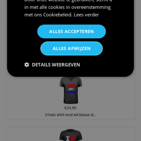
€24,95
in met alle cookies in overeenstemming
Dames v hals t-shirt prinses v...
met ons
Cookiebeleid
.
Lees verder
ALLES ACCEPTEREN
ALLES AFWIJZEN
€24,95
Koningsdag shirt heren v-hals ...
DETAILS WEERGEVEN
€24,95
V-hals shirt rood wit blauw st...