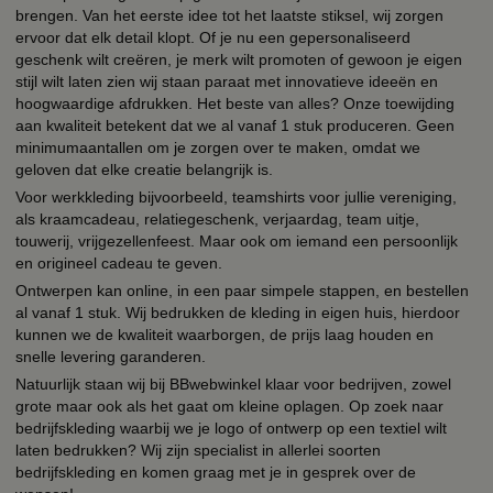
brengen. Van het eerste idee tot het laatste stiksel, wij zorgen
ervoor dat elk detail klopt. Of je nu een gepersonaliseerd
geschenk wilt creëren, je merk wilt promoten of gewoon je eigen
stijl wilt laten zien wij staan paraat met innovatieve ideeën en
hoogwaardige afdrukken. Het beste van alles? Onze toewijding
aan kwaliteit betekent dat we al vanaf 1 stuk produceren. Geen
minimumaantallen om je zorgen over te maken, omdat we
geloven dat elke creatie belangrijk is.
Voor werkkleding bijvoorbeeld, teamshirts voor jullie vereniging,
als kraamcadeau, relatiegeschenk, verjaardag, team uitje,
touwerij, vrijgezellenfeest. Maar ook om iemand een persoonlijk
en origineel cadeau te geven.
Ontwerpen kan online, in een paar simpele stappen, en bestellen
al vanaf 1 stuk. Wij bedrukken de kleding in eigen huis, hierdoor
kunnen we de kwaliteit waarborgen, de prijs laag houden en
snelle levering garanderen.
Natuurlijk staan wij bij BBwebwinkel klaar voor bedrijven, zowel
grote maar ook als het gaat om kleine oplagen. Op zoek naar
bedrijfskleding waarbij we je logo of ontwerp op een textiel wilt
laten bedrukken? Wij zijn specialist in allerlei soorten
bedrijfskleding en komen graag met je in gesprek over de