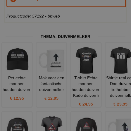
Productcode: 57192 - bbweb
THEMA:
DUIVENMELKER
Pet echte
Mok voor een
T-shirt Echte
Shirtje real c
mannen
fantastische
mannen
Dad duiven
houden duiven.
duivenmelker
houden duiven.
liefhebber
Kado duiven li
duivenmelk
€ 12,95
€ 12,95
€ 24,95
€ 23,95