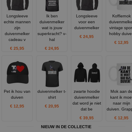
Longsleeve
Ik ben
Longsleeve
Koffiemok
echte mannen
duivenmelker
voor een
duivenmelke
zijn
wat is jouw
duivenmelker
vintage spor
duivenmelker
superkracht? v-
hobby duive
€ 24,95
cadeau v
hal
€ 12,95
€ 25,95
€ 24,95
Pet ik hou van
duivenmelker t-
zwarte hoodie
Mok aan d
duiven
shirt
duivenmelker
kant ik moe
dat word je niet
naar mijn
€ 12,95
€ 20,95
dat be
duiven. Grap
€ 39,95
€ 12,95
NIEUW IN DE COLLECTIE