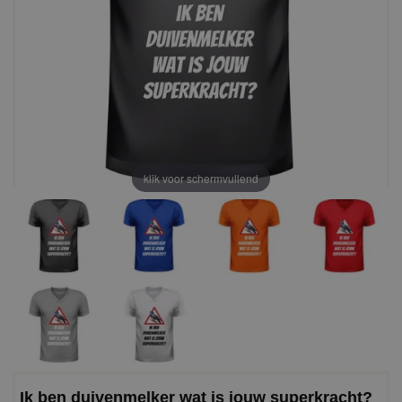
klik voor schermvullend
Ik ben duivenmelker wat is jouw superkracht?