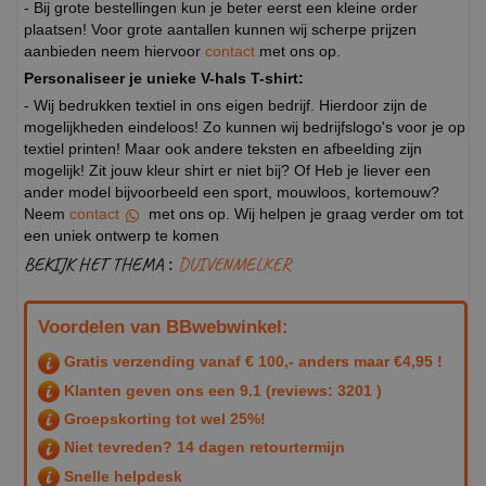
- Bij grote bestellingen kun je beter eerst een kleine order
plaatsen! Voor grote aantallen kunnen wij scherpe prijzen
aanbieden neem hiervoor
contact
met ons op.
Personaliseer je unieke V-hals T-shirt:
- Wij bedrukken textiel in ons eigen bedrijf. Hierdoor zijn de
mogelijkheden eindeloos! Zo kunnen wij bedrijfslogo's voor je op
textiel printen! Maar ook andere teksten en afbeelding zijn
mogelijk! Zit jouw kleur shirt er niet bij? Of Heb je liever een
ander model bijvoorbeeld een sport, mouwloos, kortemouw?
Neem
contact
met ons op. Wij helpen je graag verder om tot
een uniek ontwerp te komen
BEKIJK HET THEMA :
DUIVENMELKER
Voordelen van BBwebwinkel:
Gratis verzending vanaf € 100,- anders maar €4,95 !
Klanten geven ons een
9.1
(reviews: 3201 )
Groepskorting tot wel 25%!
Niet tevreden? 14 dagen retourtermijn
Snelle helpdesk