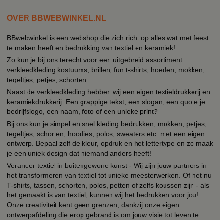
OVER BBWEBWINKEL.NL
BBwebwinkel is een webshop die zich richt op alles wat met feest
te maken heeft en bedrukking van textiel en keramiek!
Zo kun je bij ons terecht voor een uitgebreid assortiment
verkleedkleding kostuums, brillen, fun t-shirts, hoeden, mokken,
tegeltjes, petjes, schorten.
Naast de verkleedkleding hebben wij een eigen textieldrukkerij en
keramiekdrukkerij. Een grappige tekst, een slogan, een quote je
bedrijfslogo, een naam, foto of een unieke print?
Bij ons kun je simpel en snel kleding bedrukken, mokken, petjes,
tegeltjes, schorten, hoodies, polos, sweaters etc. met een eigen
ontwerp. Bepaal zelf de kleur, opdruk en het lettertype en zo maak
je een uniek design dat niemand anders heeft!
Verander textiel in buitengewone kunst - Wij zijn jouw partners in
het transformeren van textiel tot unieke meesterwerken. Of het nu
T-shirts, tassen, schorten, polos, petten of zelfs koussen zijn - als
het gemaakt is van textiel, kunnen wij het bedrukken voor jou!
Onze creativiteit kent geen grenzen, dankzij onze eigen
ontwerpafdeling die erop gebrand is om jouw visie tot leven te