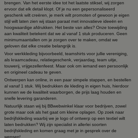
brengen. Van het eerste idee tot het laatste stiksel, wij zorgen
ervoor dat elk detail klopt. Of je nu een gepersonaliseerd
geschenk wilt creëren, je merk wilt promoten of gewoon je eigen
stijl wilt laten zien wij staan paraat met innovatieve ideeën en
hoogwaardige afdrukken. Het beste van alles? Onze toewijding
aan kwaliteit betekent dat we al vanaf 1 stuk produceren. Geen
minimumaantallen om je zorgen over te maken, omdat we
geloven dat elke creatie belangrijk is.
Voor werkkleding bijvoorbeeld, teamshirts voor jullie vereniging,
als kraamcadeau, relatiegeschenk, verjaardag, team uitje,
touwerij, vrijgezellenfeest. Maar ook om iemand een persoonlijk
en origineel cadeau te geven.
Ontwerpen kan online, in een paar simpele stappen, en bestellen
al vanaf 1 stuk. Wij bedrukken de kleding in eigen huis, hierdoor
kunnen we de kwaliteit waarborgen, de prijs laag houden en
snelle levering garanderen.
Natuurlijk staan wij bij BBwebwinkel klaar voor bedrijven, zowel
grote maar ook als het gaat om kleine oplagen. Op zoek naar
bedrijfskleding waarbij we je logo of ontwerp op een textiel wilt
laten bedrukken? Wij zijn specialist in allerlei soorten
bedrijfskleding en komen graag met je in gesprek over de
wensen!