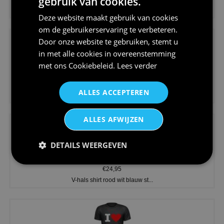
gebruik van cookies.
Dames v hals t-shirt prinses v...
Deze website maakt gebruik van cookies
om de gebruikerservaring te verbeteren.
Door onze website te gebruiken, stemt u
in met alle cookies in overeenstemming
met ons
Cookiebeleid
.
Lees verder
€24,95
ALLES ACCEPTEREN
Koningsdag shirt heren v-hals ...
ALLES AFWIJZEN
DETAILS WEERGEVEN
€24,95
V-hals shirt rood wit blauw st...