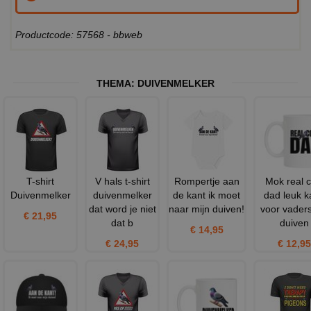
Productcode: 57568 - bbweb
THEMA:
DUIVENMELKER
T-shirt
V hals t-shirt
Rompertje aan
Mok real c
Duivenmelker
duivenmelker
de kant ik moet
dad leuk k
dat word je niet
naar mijn duiven!
voor vaders
€ 21,95
dat b
duiven
€ 14,95
€ 24,95
€ 12,95