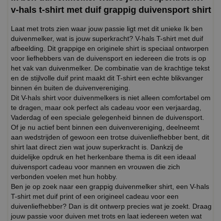
v-hals t-shirt met duif grappig duivensport shirt
Laat met trots zien waar jouw passie ligt met dit unieke Ik ben
duivenmelker, wat is jouw superkracht? V-hals T-shirt met duif
afbeelding. Dit grappige en originele shirt is speciaal ontworpen
voor liefhebbers van de duivensport en iedereen die trots is op
het vak van duivenmelker. De combinatie van de krachtige tekst
en de stijlvolle duif print maakt dit T-shirt een echte blikvanger
binnen én buiten de duivenvereniging.
Dit V-hals shirt voor duivenmelkers is niet alleen comfortabel om
te dragen, maar ook perfect als cadeau voor een verjaardag,
Vaderdag of een speciale gelegenheid binnen de duivensport.
Of je nu actief bent binnen een duivenvereniging, deelneemt
aan wedstrijden of gewoon een trotse duivenliefhebber bent, dit
shirt laat direct zien wat jouw superkracht is. Dankzij de
duidelijke opdruk en het herkenbare thema is dit een ideaal
duivensport cadeau voor mannen en vrouwen die zich
verbonden voelen met hun hobby.
Ben je op zoek naar een grappig duivenmelker shirt, een V-hals
T-shirt met duif print of een origineel cadeau voor een
duivenliefhebber? Dan is dit ontwerp precies wat je zoekt. Draag
jouw passie voor duiven met trots en laat iedereen weten wat