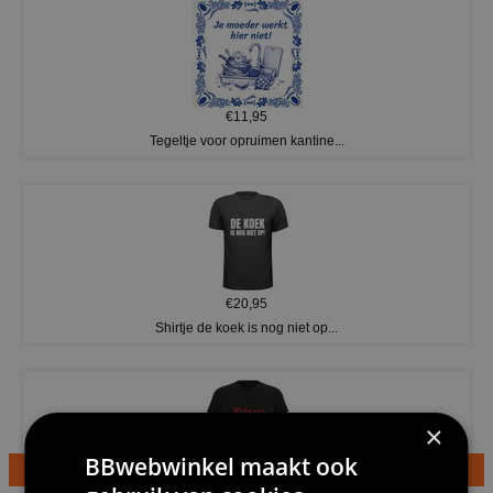
€11,95
Tegeltje voor opruimen kantine...
€20,95
Shirtje de koek is nog niet op...
×
BBwebwinkel maakt ook
€24,95