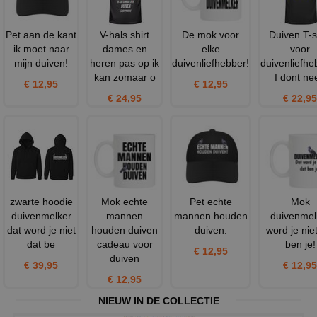
Pet aan de kant
V-hals shirt
De mok voor
Duiven T-s
ik moet naar
dames en
elke
voor
mijn duiven!
heren pas op ik
duivenliefhebber!
duivenliefhe
kan zomaar o
I dont ne
€ 12,95
€ 12,95
€ 24,95
€ 22,95
zwarte hoodie
Mok echte
Pet echte
Mok
duivenmelker
mannen
mannen houden
duivenmel
dat word je niet
houden duiven
duiven.
word je nie
dat be
cadeau voor
ben je!
€ 12,95
duiven
€ 39,95
€ 12,95
€ 12,95
NIEUW IN DE COLLECTIE