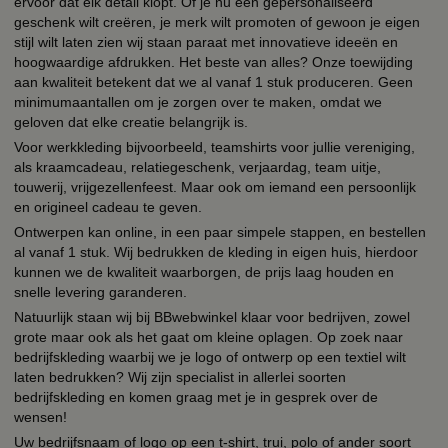
ervoor dat elk detail klopt. Of je nu een gepersonaliseerd
geschenk wilt creëren, je merk wilt promoten of gewoon je eigen
stijl wilt laten zien wij staan paraat met innovatieve ideeën en
hoogwaardige afdrukken. Het beste van alles? Onze toewijding
aan kwaliteit betekent dat we al vanaf 1 stuk produceren. Geen
minimumaantallen om je zorgen over te maken, omdat we
geloven dat elke creatie belangrijk is.
Voor werkkleding bijvoorbeeld, teamshirts voor jullie vereniging,
als kraamcadeau, relatiegeschenk, verjaardag, team uitje,
touwerij, vrijgezellenfeest. Maar ook om iemand een persoonlijk
en origineel cadeau te geven.
Ontwerpen kan online, in een paar simpele stappen, en bestellen
al vanaf 1 stuk. Wij bedrukken de kleding in eigen huis, hierdoor
kunnen we de kwaliteit waarborgen, de prijs laag houden en
snelle levering garanderen.
Natuurlijk staan wij bij BBwebwinkel klaar voor bedrijven, zowel
grote maar ook als het gaat om kleine oplagen. Op zoek naar
bedrijfskleding waarbij we je logo of ontwerp op een textiel wilt
laten bedrukken? Wij zijn specialist in allerlei soorten
bedrijfskleding en komen graag met je in gesprek over de
wensen!
Uw bedrijfsnaam of logo op een t-shirt, trui, polo of ander soort