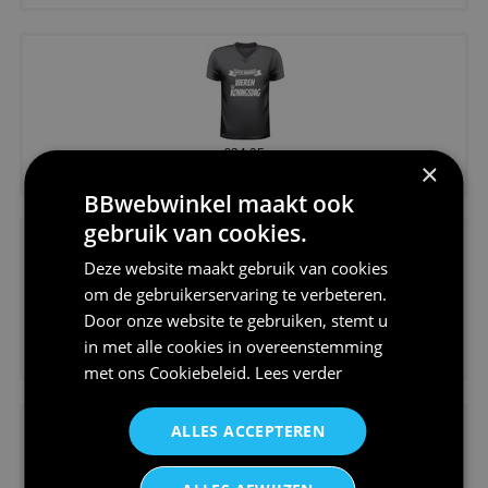
€24,95
×
Koningsdag shirt heren v-hals ...
BBwebwinkel maakt ook
gebruik van cookies.
Deze website maakt gebruik van cookies
om de gebruikerservaring te verbeteren.
Door onze website te gebruiken, stemt u
€24,95
in met alle cookies in overeenstemming
V-hals shirt rood wit blauw st...
met ons
Cookiebeleid
.
Lees verder
ALLES ACCEPTEREN