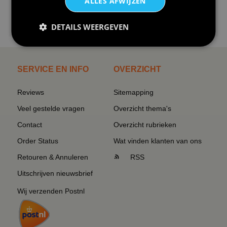
ALLES AFWIJZEN
€24,95
DETAILS WEERGEVEN
I love korfbal t-shirt sport s...
SERVICE EN INFO
OVERZICHT
Reviews
Sitemapping
Veel gestelde vragen
Overzicht thema's
Contact
Overzicht rubrieken
Order Status
Wat vinden klanten van ons
Retouren & Annuleren
RSS
Uitschrijven nieuwsbrief
Wij verzenden Postnl