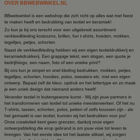
OVER BBWEBWINKEL.NL
BBwebwinkel is een webshop die zich richt op alles wat met feest
te maken heeft en bedrukking van textiel en keramiek!
Zo kun je bij ons terecht voor een uitgebreid assortiment
verkleedkleding kostuums, brillen, fun t-shirts, hoeden, mokken,
tegeltjes, petjes, schorten.
Naast de verkleedkleding hebben wij een eigen textieldrukkerij en
keramiekdrukkerij. Een grappige tekst, een slogan, een quote je
bedrijfslogo, een naam, foto of een unieke print?
Bij ons kun je simpel en snel kleding bedrukken, mokken, petjes,
tegeltjes, schorten, hoodies, polos, sweaters etc. met een eigen
ontwerp. Bepaal zelf de kleur, opdruk en het lettertype en zo maak
je een uniek design dat niemand anders heeft!
Verander textiel in buitengewone kunst - Wij zijn jouw partners in
het transformeren van textiel tot unieke meesterwerken. Of het nu
T-shirts, tassen, schorten, polos, petten of zelfs koussen zijn - als
het gemaakt is van textiel, kunnen wij het bedrukken voor jou!
Onze creativiteit kent geen grenzen, dankzij onze eigen
ontwerpafdeling die erop gebrand is om jouw visie tot leven te
brengen. Van het eerste idee tot het laatste stiksel, wij zorgen