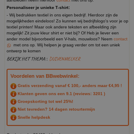
aanbieden neem hiervoor
contact
met ons op.
Personaliseer je unieke T-shirt:
- Wij bedrukken textiel in ons eigen bedrijf. Hierdoor zijn de
mogelijkheden eindeloos! Zo kunnen wij bedrijfslogo's voor je op
textiel printen! Maar ook andere teksten en afbeelding zijn
mogelijk! Zit jouw kleur shirt er niet bij? Of Heb je liever een
ander model bijvoorbeeld een V-hals, mouwloos? Neem
contact
met ons op. Wij helpen je graag verder om tot een uniek
ontwerp te komen
BEKIJK HET THEMA :
DUIVENMELKER
Voordelen van BBwebwinkel:
Gratis verzending vanaf € 100,- anders maar €4,95 !
Klanten geven ons een
9.1
(reviews: 3201 )
Groepskorting tot wel 25%!
Niet tevreden? 14 dagen retourtermijn
Snelle helpdesk