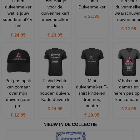
Ik ben
`Het Shirtje
T-shirt
Pet voor
duivenmelker
voor de
Duivenmelker
duivenmelke
wat is jouw
duivenmelker!
waarschuwi
€ 21,95
superkracht? v-
duivenmelker
duiven boe
hal
da
€ 12,95
€ 24,95
€ 23,95
Pet pas op ik
T-shirt Echte
Mini
V-hals shirt
kan zomaar
mannen
duivenmelker T-
dames en
over mijn
houden duiven.
shirt kinderen
heren pas op 
duiven gaan
Kado duiven li
dreumes,
kan zomaar
pra
peuter
€ 24,95
€ 24,95
€ 12,95
€ 20,95
NIEUW IN DE COLLECTIE