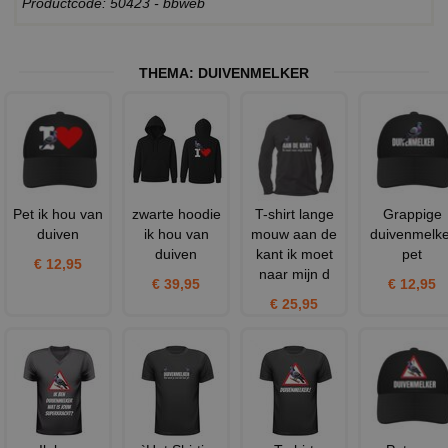
Productcode: 50423 - bbweb
THEMA:
DUIVENMELKER
Pet ik hou van
zwarte hoodie
T-shirt lange
Grappige
duiven
ik hou van
mouw aan de
duivenmelke
duiven
kant ik moet
pet
€ 12,95
naar mijn d
€ 39,95
€ 12,95
€ 25,95