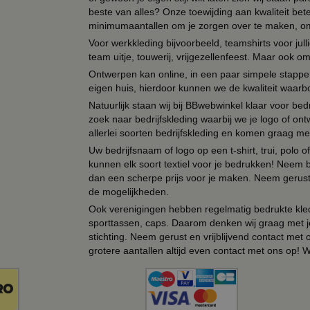
beste van alles? Onze toewijding aan kwaliteit be
minimumaantallen om je zorgen over te maken, omda
Voor werkkleding bijvoorbeeld, teamshirts voor jul
team uitje, touwerij, vrijgezellenfeest. Maar ook 
Ontwerpen kan online, in een paar simpele stappen,
eigen huis, hierdoor kunnen we de kwaliteit waarb
Natuurlijk staan wij bij BBwebwinkel klaar voor be
zoek naar bedrijfskleding waarbij we je logo of ontw
allerlei soorten bedrijfskleding en komen graag me
Uw bedrijfsnaam of logo op een t-shirt, trui, polo
kunnen elk soort textiel voor je bedrukken! Neem b
dan een scherpe prijs voor je maken. Neem gerust 
de mogelijkheden.
Ook verenigingen hebben regelmatig bedrukte kled
sporttassen, caps. Daarom denken wij graag met j
stichting. Neem gerust en vrijblijvend contact met
grotere aantallen altijd even contact met ons op! 