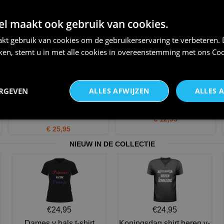
duivenmelker dat word je niet
dat word je niet dat be
d
 maakt ook gebruik van cookies.
€ 39,95
€ 24,95
kt gebruik van cookies om de gebruikerservaring te verbeteren.
iken, stemt u in met alle cookies in overeenstemming met ons
Coo
ERGEVEN
ALLES AFWIJZEN
ALLES 
Longsleeve echte mannen zijn
Pet voor een duivenmelker
duivenmelker cadeau v
€ 12,95
€ 25,95
NIEUW IN DE COLLECTIE
€24,95
€24,95
Dames v hals t-shirt
Koningsdag shirt heren v-