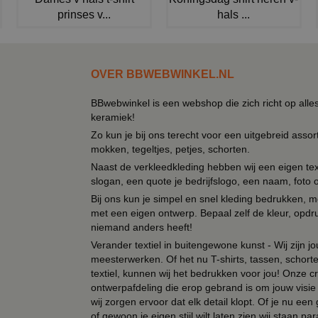
prinses v...
hals ...
OVER BBWEBWINKEL.NL
BBwebwinkel is een webshop die zich richt op alle
keramiek!
Zo kun je bij ons terecht voor een uitgebreid assor
mokken, tegeltjes, petjes, schorten.
Naast de verkleedkleding hebben wij een eigen text
slogan, een quote je bedrijfslogo, een naam, foto 
Bij ons kun je simpel en snel kleding bedrukken, mo
met een eigen ontwerp. Bepaal zelf de kleur, opdr
niemand anders heeft!
Verander textiel in buitengewone kunst - Wij zijn j
meesterwerken. Of het nu T-shirts, tassen, schorten
textiel, kunnen wij het bedrukken voor jou! Onze cr
ontwerpafdeling die erop gebrand is om jouw visie t
wij zorgen ervoor dat elk detail klopt. Of je nu ee
of gewoon je eigen stijl wilt laten zien wij staan