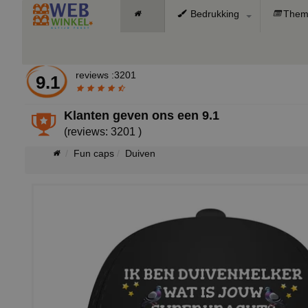
Bedrukking
Them
reviews :3201
9.1
Klanten geven ons een
9.1
(reviews: 3201 )
Fun caps
Duiven