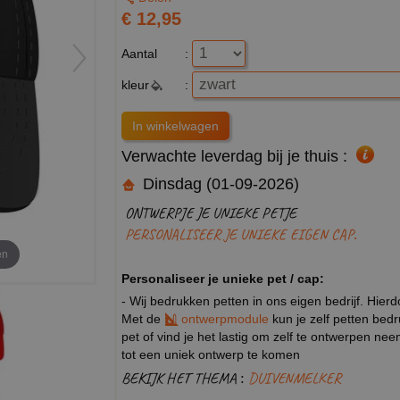
€ 12,95
Aantal
:
kleur
:
Verwachte leverdag bij je thuis :
Dinsdag (01-09-2026)
ONTWERPJE JE UNIEKE PETJE
PERSONALISEER JE UNIEKE EIGEN CAP.
en
Personaliseer je unieke pet / cap:
- Wij bedrukken petten in ons eigen bedrijf. Hier
Met de
ontwerpmodule
kun je zelf petten bed
pet of vind je het lastig om zelf te ontwerpen n
tot een uniek ontwerp te komen
BEKIJK HET THEMA :
DUIVENMELKER