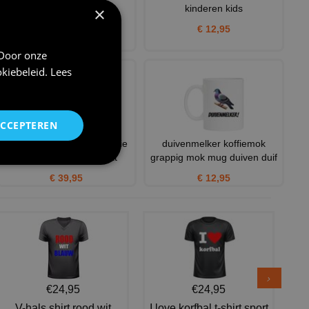
Duivenmelker word
kinderen kids
×
€ 11,95
€ 12,95
 Door onze
kiebeleid
.
Lees
ACCEPTEREN
Stoere duivenmelker hoodie
duivenmelker koffiemok
met duif afbeelding wat
grappig mok mug duiven duif
€ 39,95
€ 12,95
€24,95
€24,95
V-hals shirt rood wit
I love korfbal t-shirt sport