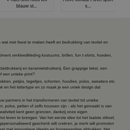
blauw st...
s...
s wat met feest te maken heeft en bedrukking van textiel en
timent verkleedkleding kostuums, brillen, fun t-shirts, hoeden,
ieldrukkerij en keramiekdrukkerij. Een grappige tekst, een
of een unieke print?
kken, petjes, tegeltjes, schorten, hoodies, polos, sweaters etc.
uk en het lettertype en zo maak je een uniek design dat
ouw partners in het transformeren van textiel tot unieke
, polos, petten of zelfs koussen zijn - als het gemaakt is van
eativiteit kent geen grenzen, dankzij onze eigen
ot leven te brengen. Van het eerste idee tot het laatste stiksel,
n gepersonaliseerd geschenk wilt creëren, je merk wilt promoten
 paraat met innovatieve ideeën en hoogwaardige afdrukken. Het