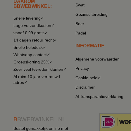
DAAROM
Swat
BBWEBWINKEL:
Gezinsuitbreiding
Snelle levering✓
Boer
Lage verzendkosten✓
vanaf € 99 gratis✓
Padel
14 dagen retour recht✓
INFORMATIE
Snelle helpdesk✓
Whatsapp contact✓
Algemene voorwaarden
Groepskorting 25%✓
Privacy
Zeer veel tevreden klanten✓
Al ruim 10 jaar vertrouwd
Cookie beleid
adres✓
Disclaimer
AI-transparantieverklaring
B
BWEBWINKEL.NL
Bestel gemakkelijk online met