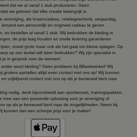
tekent dat we al vanaf 1 stuk produceren. Geen
t we geloven dat elke creatie belangrijk is.
lie vereniging, als kraamcadeau, relatiegeschenk, verjaardag,
om iemand een persoonlijk en origineel cadeau te geven.
 en bestellen al vanaf 1 stuk. Wij bedrukken de kleding in
orgen, de prijs laag houden en snelle levering garanderen.
drijven, zowel grote maar ook als het gaat om kleine oplagen. Op
erp op een textiel wilt laten bedrukken? Wij zijn specialist in
t je in gesprek over de wensen!
 of ander soort kleding? Geen probleem bij BBwebwinkel! Wij
ij grotere aantallen altijd even contact met ons op! Wij kunnen
en vrijblijvend contact met ons op als je benieuwd bent naar
ing nodig, denk bijvoorbeeld aan sporttenues, trainingspakken,
e mee aan een passende oplossing voor je vereniging of
 ons op als je benieuwd bent naar de mogelijkheden. Neem bij
Wij kunnen dan een scherpe prijs voor je maken!