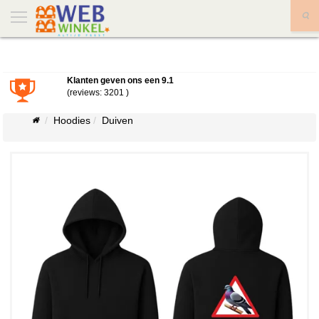
X
Klanten geven ons een
9.1
(reviews: 3201 )
Hoodies
Duiven