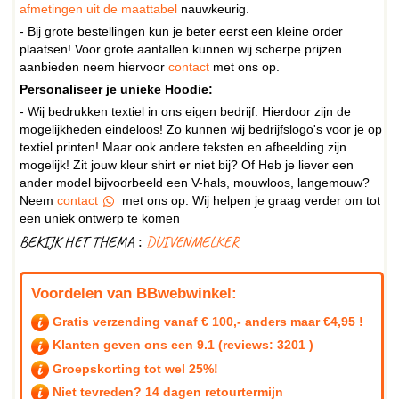
afmetingen uit de maattabel
nauwkeurig.
- Bij grote bestellingen kun je beter eerst een kleine order
plaatsen! Voor grote aantallen kunnen wij scherpe prijzen
aanbieden neem hiervoor
contact
met ons op.
Personaliseer je unieke Hoodie:
- Wij bedrukken textiel in ons eigen bedrijf. Hierdoor zijn de
mogelijkheden eindeloos! Zo kunnen wij bedrijfslogo's voor je op
textiel printen! Maar ook andere teksten en afbeelding zijn
mogelijk! Zit jouw kleur shirt er niet bij? Of Heb je liever een
ander model bijvoorbeeld een V-hals, mouwloos, langemouw?
Neem
contact
met ons op. Wij helpen je graag verder om tot
een uniek ontwerp te komen
BEKIJK HET THEMA :
DUIVENMELKER
Voordelen van BBwebwinkel:
Gratis verzending vanaf € 100,- anders maar €4,95 !
Klanten geven ons een
9.1
(reviews: 3201 )
Groepskorting tot wel 25%!
Niet tevreden? 14 dagen retourtermijn