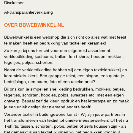
Disclaimer
AI-transparantieverklaring
OVER BBWEBWINKEL.NL
BBwebwinkel is een webshop die zich richt op alles wat met feest
te maken heeft en bedrukking van textiel en keramiek!
Zo kun je bij ons terecht voor een uitgebreid assortiment
verkleedkleding kostuums, brillen, fun t-shirts, hoeden, mokken,
tegeltjes, petjes, schorten.
Naast de verkleedkleding hebben wij een eigen textieldrukkerij en
keramiekdrukkerij. Een grappige tekst, een slogan, een quote je
bedrijfslogo, een naam, foto of een unieke print?
Bij ons kun je simpel en snel kleding bedrukken, mokken, petjes,
tegeltjes, schorten, hoodies, polos, sweaters etc. met een eigen
ontwerp. Bepaal zelf de kleur, opdruk en het lettertype en zo maak
je een uniek design dat niemand anders heeft!
Verander textiel in buitengewone kunst - Wij zijn jouw partners in
het transformeren van textiel tot unieke meesterwerken. Of het nu
T-shirts, tassen, schorten, polos, petten of zelfs koussen zijn - als
het gemaakt is van textiel, kunnen wij het bedrukken voor jou!