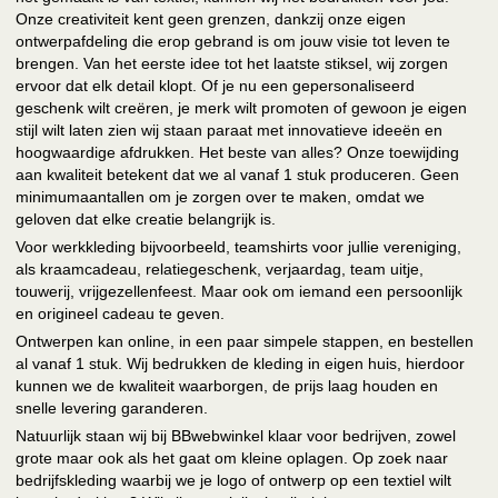
Onze creativiteit kent geen grenzen, dankzij onze eigen
ontwerpafdeling die erop gebrand is om jouw visie tot leven te
brengen. Van het eerste idee tot het laatste stiksel, wij zorgen
ervoor dat elk detail klopt. Of je nu een gepersonaliseerd
geschenk wilt creëren, je merk wilt promoten of gewoon je eigen
stijl wilt laten zien wij staan paraat met innovatieve ideeën en
hoogwaardige afdrukken. Het beste van alles? Onze toewijding
aan kwaliteit betekent dat we al vanaf 1 stuk produceren. Geen
minimumaantallen om je zorgen over te maken, omdat we
geloven dat elke creatie belangrijk is.
Voor werkkleding bijvoorbeeld, teamshirts voor jullie vereniging,
als kraamcadeau, relatiegeschenk, verjaardag, team uitje,
touwerij, vrijgezellenfeest. Maar ook om iemand een persoonlijk
en origineel cadeau te geven.
Ontwerpen kan online, in een paar simpele stappen, en bestellen
al vanaf 1 stuk. Wij bedrukken de kleding in eigen huis, hierdoor
kunnen we de kwaliteit waarborgen, de prijs laag houden en
snelle levering garanderen.
Natuurlijk staan wij bij BBwebwinkel klaar voor bedrijven, zowel
grote maar ook als het gaat om kleine oplagen. Op zoek naar
bedrijfskleding waarbij we je logo of ontwerp op een textiel wilt