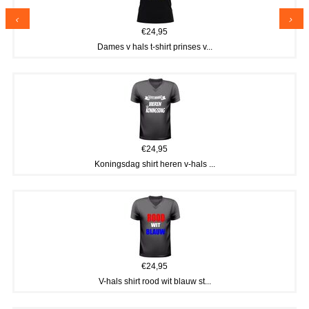
BBwebwinkel maakt ook
gebruik van cookies.
€24,95
Deze website maakt gebruik van cookies
Dames v hals t-shirt prinses v...
om de gebruikerservaring te verbeteren.
Door onze website te gebruiken, stemt u
in met alle cookies in overeenstemming
met ons
Cookiebeleid
.
Lees verder
ALLES ACCEPTEREN
€24,95
Koningsdag shirt heren v-hals ...
ALLES AFWIJZEN
DETAILS WEERGEVEN
€24,95
V-hals shirt rood wit blauw st...