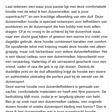
Laat iedereen zien waar jouw passie ligt met deze comfortabele
hoodie met de tekst ik ben duivenmelker, wat is jouw
superkracht?” en een krachtige afbeelding van een duif. Deze
duivenmelker hoodie is speciaal ontworpen voor liefhebbers van
postduiven en de duivensport die hun hobby met trots willen
dragen. Of je nu vroeg in de ochtend bij het duivenhok staat,
naar een vlucht gaat kijken of gewoon een warme trui zoekt voor
dagelijks gebruik, deze hoodie combineert karakter met comfort.
De opvallende tekst met knipoog maakt deze hoodie niet alleen
grappig, maar ook herkenbaar voor iedere duivenliefhebber. Het
is een ideaal cadeau voor een duivenmelker, bijvoorbeeld voor
een verjaardag, Vaderdag of als verrassend geschenk voor een
vriend, vader of opa die gek is op zijn duiven. Dankzij de
duidelijke print en de duif afbeelding krijgt de hoodie een stoere
en authentieke uitstraling die perfect past bij de wereld van de
duivensport.
Deze warme hoodie voor duivenliefhebbers is gemaakt van
zachte, comfortabele materialen en heeft een fijne pasvorm. De
bedrukking blijft mooi, zodat je er langdurig plezier van hebt.
Ben je op zoek naar een duivenmelker cadeau, een originele
duiven hoodie of unieke duivensport kleding met humor? Dan is
deze ik ben duivenmelker wat is jouw superkracht hoodie