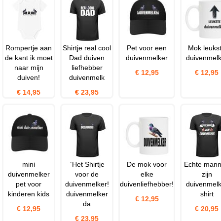
Rompertje aan
Shirtje real cool
Pet voor een
Mok leuks
de kant ik moet
Dad duiven
duivenmelker
duivenmelk
naar mijn
liefhebber
€ 12,95
€ 12,95
duiven!
duivenmelk
€ 14,95
€ 23,95
mini
`Het Shirtje
De mok voor
Echte man
duivenmelker
voor de
elke
zijn
pet voor
duivenmelker!
duivenliefhebber!
duivenmelk
kinderen kids
duivenmelker
shirt
€ 12,95
da
€ 12,95
€ 20,95
€ 23,95