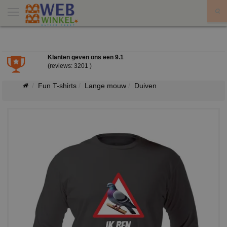
X
Klanten geven ons een
9.1
(reviews: 3201 )
Fun T-shirts
Lange mouw
Duiven