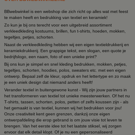
BBwebwinkel is een webshop die zich richt op alles wat met feest
te maken heeft en bedrukking van textiel en keramiek!
Zo kun je bij ons terecht voor een uitgebreid assortiment
verkleedkleding kostuums, brillen, fun t-shirts, hoeden, mokken,
tegeltjes, petjes, schorten.
Naast de verkleedkleding hebben wij een eigen textieldrukkerij en
keramiekdrukkerij. Een grappige tekst, een slogan, een quote je
bedrijfslogo, een naam, foto of een unieke print?
Bij ons kun je simpel en snel kleding bedrukken, mokken, petjes,
tegeltjes, schorten, hoodies, polos, sweaters etc. met een eigen
ontwerp. Bepaal zelf de kleur, opdruk en het lettertype en zo maak
je een uniek design dat niemand anders heeft!
Verander textiel in buitengewone kunst - Wij zijn jouw partners in
het transformeren van textiel tot unieke meesterwerken. Of het nu
T-shirts, tassen, schorten, polos, petten of zelfs koussen zijn - als
het gemaakt is van textiel, kunnen wij het bedrukken voor jou!
Onze creativiteit kent geen grenzen, dankzij onze eigen
ontwerpafdeling die erop gebrand is om jouw visie tot leven te
brengen. Van het eerste idee tot het laatste stiksel, wij zorgen
ervoor dat elk detail klopt. Of je nu een gepersonaliseerd