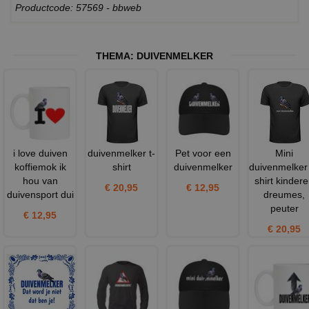
Productcode: 57569 - bbweb
THEMA:
DUIVENMELKER
i love duiven
duivenmelker t-
Pet voor een
Mini
koffiemok ik
shirt
duivenmelker
duivenmelker
hou van
shirt kinder
€ 20,95
€ 12,95
duivensport dui
dreumes,
peuter
€ 12,95
€ 20,95