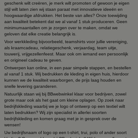
geschenk wilt creëren, je merk wilt promoten of gewoon je eigen
stijl wilt laten zien wij staan paraat met innovatieve ideeën en
hoogwaardige afdrukken. Het beste van alles? Onze toewijding
aan kwaliteit betekent dat we al vanaf 1 stuk produceren. Geen
minimumaantallen om je zorgen over te maken, omdat we
geloven dat elke creatie belangrijk is.
Voor werkkleding bijvoorbeeld, teamshirts voor jullie vereniging,
als kraamcadeau, relatiegeschenk, verjaardag, team uitje,
touwerij, vrijgezellenfeest. Maar ook om iemand een persoonlijk
en origineel cadeau te geven.
Ontwerpen kan online, in een paar simpele stappen, en bestellen
al vanaf 1 stuk. Wij bedrukken de kleding in eigen huis, hierdoor
kunnen we de kwaliteit waarborgen, de prijs laag houden en
snelle levering garanderen.
Natuurlijk staan wij bij BBwebwinkel klaar voor bedrijven, zowel
grote maar ook als het gaat om kleine oplagen. Op zoek naar
bedrijfskleding waarbij we je logo of ontwerp op een textiel wilt
laten bedrukken? Wij zijn specialist in allerlei soorten
bedrijfskleding en komen graag met je in gesprek over de
wensen!
Uw bedrijfsnaam of logo op een t-shirt, trui, polo of ander soort