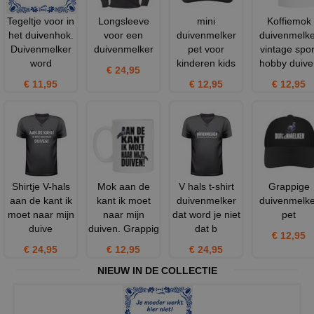
Tegeltje voor in
Longsleeve
mini
Koffiemok
het duivenhok.
voor een
duivenmelker
duivenmelke
Duivenmelker
duivenmelker
pet voor
vintage spor
word
kinderen kids
hobby duive
€ 24,95
€ 11,95
€ 12,95
€ 12,95
Shirtje V-hals
Mok aan de
V hals t-shirt
Grappige
aan de kant ik
kant ik moet
duivenmelker
duivenmelke
moet naar mijn
naar mijn
dat word je niet
pet
duive
duiven. Grappig
dat b
€ 12,95
€ 24,95
€ 12,95
€ 24,95
NIEUW IN DE COLLECTIE