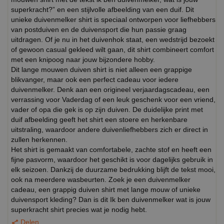
superkracht?” en een stijlvolle afbeelding van een duif. Dit
unieke duivenmelker shirt is speciaal ontworpen voor liefhebbers
van postduiven en de duivensport die hun passie graag
uitdragen. Of je nu in het duivenhok staat, een wedstrijd bezoekt
of gewoon casual gekleed wilt gaan, dit shirt combineert comfort
met een knipoog naar jouw bijzondere hobby.
Dit lange mouwen duiven shirt is niet alleen een grappige
blikvanger, maar ook een perfect cadeau voor iedere
duivenmelker. Denk aan een origineel verjaardagscadeau, een
verrassing voor Vaderdag of een leuk geschenk voor een vriend,
vader of opa die gek is op zijn duiven. De duidelijke print met
duif afbeelding geeft het shirt een stoere en herkenbare
uitstraling, waardoor andere duivenliefhebbers zich er direct in
zullen herkennen.
Het shirt is gemaakt van comfortabele, zachte stof en heeft een
fijne pasvorm, waardoor het geschikt is voor dagelijks gebruik in
elk seizoen. Dankzij de duurzame bedrukking blijft de tekst mooi,
ook na meerdere wasbeurten. Zoek je een duivenmelker
cadeau, een grappig duiven shirt met lange mouw of unieke
duivensport kleding? Dan is dit Ik ben duivenmelker wat is jouw
superkracht shirt precies wat je nodig hebt.
Delen