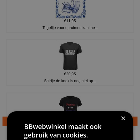
€11,95
Tegeltje voor opruimen kantine...
€20,95
Shirtje de koek is nog niet op...
×
BBwebwinkel maakt ook
€24,95
gebruik van cookies.
Dames v hals t-shirt prinses v...