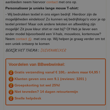
aanbieden neem hiervoor
contact
met ons op.
Personaliseer je unieke lange mouw T-shirt:
- Wij bedrukken textiel in ons eigen bedrijf. Hierdoor zijn de
mogelijkheden eindeloos! Zo kunnen wij bedrijfslogo's voor je op
textiel printen! Maar ook andere teksten en afbeelding zijn
mogelijk! Zit jouw kleur shirt er niet bij? Of Heb je liever een
ander model bijvoorbeeld een V-hals, mouwloos, kortemouw?
Neem
contact
met ons op. Wij helpen je graag verder om tot
een uniek ontwerp te komen
BEKIJK HET THEMA :
DUIVENMELKER
Voordelen van BBwebwinkel:
Gratis verzending vanaf € 100,- anders maar €4,95 !
Klanten geven ons een
9.1
(reviews: 3201 )
Groepskorting tot wel 25%!
Niet tevreden? 14 dagen retourtermijn
Snelle helpdesk