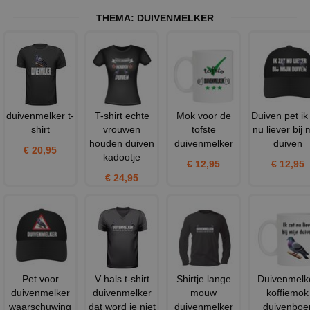
THEMA:
DUIVENMELKER
duivenmelker t-
T-shirt echte
Mok voor de
Duiven pet ik
shirt
vrouwen
tofste
nu liever bij 
houden duiven
duivenmelker
duiven
€ 20,95
kadootje
€ 12,95
€ 12,95
€ 24,95
Pet voor
V hals t-shirt
Shirtje lange
Duivenmelk
duivenmelker
duivenmelker
mouw
koffiemok
waarschuwing
dat word je niet
duivenmelker
duivenboe