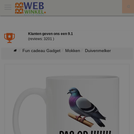
X
Klanten geven ons een
9.1
(reviews: 3201 )
Fun cadeau Gadget
Mokken
Duivenmelker