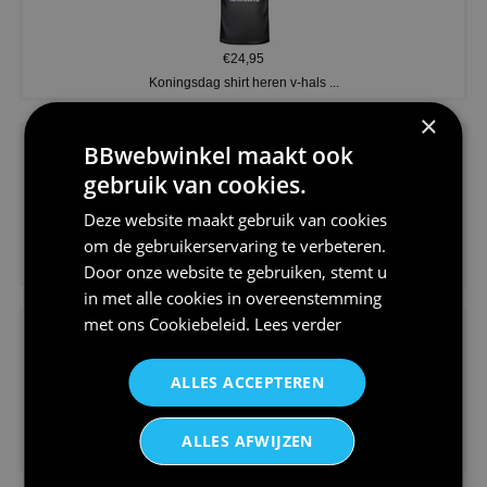
€24,95
Koningsdag shirt heren v-hals ...
×
BBwebwinkel maakt ook
gebruik van cookies.
Deze website maakt gebruik van cookies
om de gebruikerservaring te verbeteren.
€24,95
V-hals shirt rood wit blauw st...
Door onze website te gebruiken, stemt u
in met alle cookies in overeenstemming
met ons
Cookiebeleid
.
Lees verder
ALLES ACCEPTEREN
€24,95
ALLES AFWIJZEN
I love korfbal t-shirt sport s...