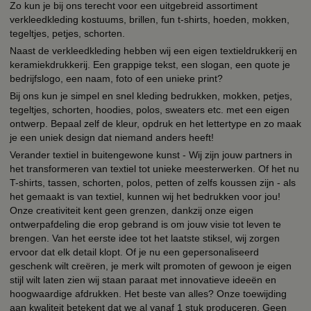
Zo kun je bij ons terecht voor een uitgebreid assortiment
verkleedkleding kostuums, brillen, fun t-shirts, hoeden, mokken,
tegeltjes, petjes, schorten.
Naast de verkleedkleding hebben wij een eigen textieldrukkerij en
keramiekdrukkerij. Een grappige tekst, een slogan, een quote je
bedrijfslogo, een naam, foto of een unieke print?
Bij ons kun je simpel en snel kleding bedrukken, mokken, petjes,
tegeltjes, schorten, hoodies, polos, sweaters etc. met een eigen
ontwerp. Bepaal zelf de kleur, opdruk en het lettertype en zo maak
je een uniek design dat niemand anders heeft!
Verander textiel in buitengewone kunst - Wij zijn jouw partners in
het transformeren van textiel tot unieke meesterwerken. Of het nu
T-shirts, tassen, schorten, polos, petten of zelfs koussen zijn - als
het gemaakt is van textiel, kunnen wij het bedrukken voor jou!
Onze creativiteit kent geen grenzen, dankzij onze eigen
ontwerpafdeling die erop gebrand is om jouw visie tot leven te
brengen. Van het eerste idee tot het laatste stiksel, wij zorgen
ervoor dat elk detail klopt. Of je nu een gepersonaliseerd
geschenk wilt creëren, je merk wilt promoten of gewoon je eigen
stijl wilt laten zien wij staan paraat met innovatieve ideeën en
hoogwaardige afdrukken. Het beste van alles? Onze toewijding
aan kwaliteit betekent dat we al vanaf 1 stuk produceren. Geen