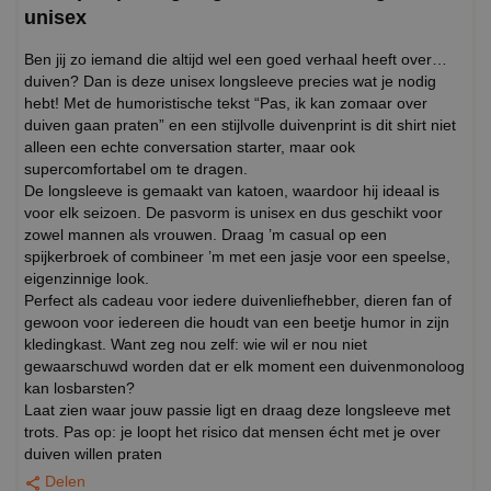
unisex
Ben jij zo iemand die altijd wel een goed verhaal heeft over…
duiven? Dan is deze unisex longsleeve precies wat je nodig
hebt! Met de humoristische tekst “Pas, ik kan zomaar over
duiven gaan praten” en een stijlvolle duivenprint is dit shirt niet
alleen een echte conversation starter, maar ook
supercomfortabel om te dragen.
De longsleeve is gemaakt van katoen, waardoor hij ideaal is
voor elk seizoen. De pasvorm is unisex en dus geschikt voor
zowel mannen als vrouwen. Draag ’m casual op een
spijkerbroek of combineer ’m met een jasje voor een speelse,
eigenzinnige look.
Perfect als cadeau voor iedere duivenliefhebber, dieren fan of
gewoon voor iedereen die houdt van een beetje humor in zijn
kledingkast. Want zeg nou zelf: wie wil er nou niet
gewaarschuwd worden dat er elk moment een duivenmonoloog
kan losbarsten?
Laat zien waar jouw passie ligt en draag deze longsleeve met
trots. Pas op: je loopt het risico dat mensen écht met je over
duiven willen praten
Delen