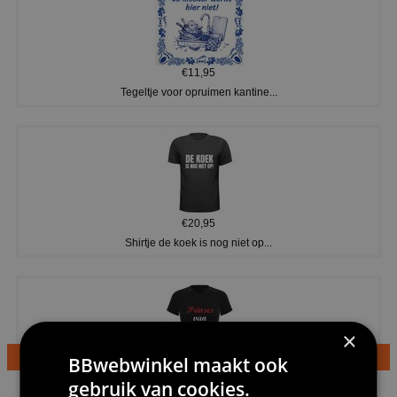
€11,95
Tegeltje voor opruimen kantine...
€20,95
Shirtje de koek is nog niet op...
×
BBwebwinkel maakt ook
€24,95
gebruik van cookies.
Dames v hals t-shirt prinses v...