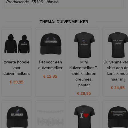
Productcode: 55123 - bbweb
THEMA:
DUIVENMELKER
zwarte hoodie
Pet voor een
Mini
Duivenmelker
voor
duivenmelker
duivenmelker T-
shirt aan d
duivenmelkers
shirt kinderen
kant ik moe
€ 12,95
dreumes,
naar mij
€ 39,95
peuter
€ 24,95
€ 20,95