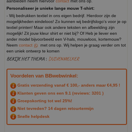
aanbieden neem hiervoor
contact
met ons op.
Personaliseer je unieke lange mouw T-shirt:
- Wij bedrukken textiel in ons eigen bedrijf. Hierdoor zijn de
mogelijkheden eindeloos! Zo kunnen wij bedrijfslogo's voor je op
textiel printen! Maar ook andere teksten en afbeelding zijn
mogelijk! Zit jouw kleur shirt er niet bij? Of Heb je liever een
ander model bijvoorbeeld een V-hals, mouwloos, kortemouw?
Neem
contact
met ons op. Wij helpen je graag verder om tot
een uniek ontwerp te komen
BEKIJK HET THEMA :
DUIVENMELKER
Voordelen van BBwebwinkel:
Gratis verzending vanaf € 100,- anders maar €4,95 !
Klanten geven ons een
9.1
(reviews: 3201 )
Groepskorting tot wel 25%!
Niet tevreden? 14 dagen retourtermijn
Snelle helpdesk