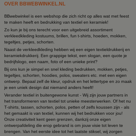
OVER BBWEBWINKEL.NL
BBwebwinkel is een webshop die zich richt op alles wat met feest
te maken heeft en bedrukking van textiel en keramiek!
Zo kun je bij ons terecht voor een uitgebreid assortiment
verkleedkleding kostuums, brillen, fun t-shirts, hoeden, mokken,
tegeltjes, petjes, schorten.
Naast de verkleedkleding hebben wij een eigen textieldrukkerij en
keramiekdrukkerij. Een grappige tekst, een slogan, een quote je
bedrijfslogo, een naam, foto of een unieke print?
Bij ons kun je simpel en snel kleding bedrukken, mokken, petjes,
tegeltjes, schorten, hoodies, polos, sweaters etc. met een eigen
ontwerp. Bepaal zelf de kleur, opdruk en het lettertype en zo maak
je een uniek design dat niemand anders heeft!
Verander textiel in buitengewone kunst - Wij zijn jouw partners in
het transformeren van textiel tot unieke meesterwerken. Of het nu
T-shirts, tassen, schorten, polos, petten of zelfs koussen zijn - als
het gemaakt is van textiel, kunnen wij het bedrukken voor jou!
Onze creativiteit kent geen grenzen, dankzij onze eigen
ontwerpafdeling die erop gebrand is om jouw visie tot leven te
brengen. Van het eerste idee tot het laatste stiksel, wij zorgen