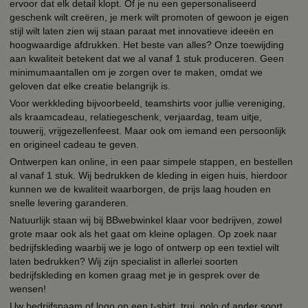
ervoor dat elk detail klopt. Of je nu een gepersonaliseerd
geschenk wilt creëren, je merk wilt promoten of gewoon je eigen
stijl wilt laten zien wij staan paraat met innovatieve ideeën en
hoogwaardige afdrukken. Het beste van alles? Onze toewijding
aan kwaliteit betekent dat we al vanaf 1 stuk produceren. Geen
minimumaantallen om je zorgen over te maken, omdat we
geloven dat elke creatie belangrijk is.
Voor werkkleding bijvoorbeeld, teamshirts voor jullie vereniging,
als kraamcadeau, relatiegeschenk, verjaardag, team uitje,
touwerij, vrijgezellenfeest. Maar ook om iemand een persoonlijk
en origineel cadeau te geven.
Ontwerpen kan online, in een paar simpele stappen, en bestellen
al vanaf 1 stuk. Wij bedrukken de kleding in eigen huis, hierdoor
kunnen we de kwaliteit waarborgen, de prijs laag houden en
snelle levering garanderen.
Natuurlijk staan wij bij BBwebwinkel klaar voor bedrijven, zowel
grote maar ook als het gaat om kleine oplagen. Op zoek naar
bedrijfskleding waarbij we je logo of ontwerp op een textiel wilt
laten bedrukken? Wij zijn specialist in allerlei soorten
bedrijfskleding en komen graag met je in gesprek over de
wensen!
Uw bedrijfsnaam of logo op een t-shirt, trui, polo of ander soort