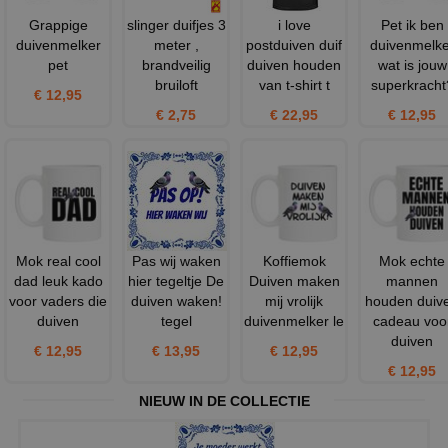
Grappige
slinger duifjes 3
i love
Pet ik ben
duivenmelker
meter ,
postduiven duif
duivenmelke
pet
brandveilig
duiven houden
wat is jouw
bruiloft
van t-shirt t
superkracht
€ 12,95
€ 2,75
€ 22,95
€ 12,95
Mok real cool
Pas wij waken
Koffiemok
Mok echte
dad leuk kado
hier tegeltje De
Duiven maken
mannen
voor vaders die
duiven waken!
mij vrolijk
houden duiv
duiven
tegel
duivenmelker le
cadeau voo
duiven
€ 12,95
€ 13,95
€ 12,95
€ 12,95
NIEUW IN DE COLLECTIE