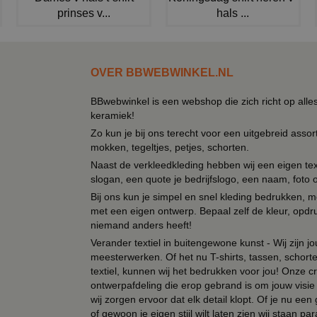
prinses v...
hals ...
OVER BBWEBWINKEL.NL
BBwebwinkel is een webshop die zich richt op alle
keramiek!
Zo kun je bij ons terecht voor een uitgebreid assor
mokken, tegeltjes, petjes, schorten.
Naast de verkleedkleding hebben wij een eigen text
slogan, een quote je bedrijfslogo, een naam, foto 
Bij ons kun je simpel en snel kleding bedrukken, mo
met een eigen ontwerp. Bepaal zelf de kleur, opdr
niemand anders heeft!
Verander textiel in buitengewone kunst - Wij zijn j
meesterwerken. Of het nu T-shirts, tassen, schorten
textiel, kunnen wij het bedrukken voor jou! Onze cr
ontwerpafdeling die erop gebrand is om jouw visie t
wij zorgen ervoor dat elk detail klopt. Of je nu ee
of gewoon je eigen stijl wilt laten zien wij staan