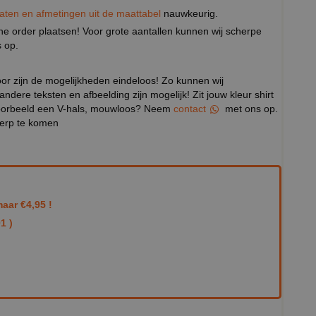
aten en afmetingen uit de maattabel
nauwkeurig.
eine order plaatsen! Voor grote aantallen kunnen wij scherpe
 op.
door zijn de mogelijkheden eindeloos! Zo kunnen wij
 andere teksten en afbeelding zijn mogelijk! Zit jouw kleur shirt
ijvoorbeeld een V-hals, mouwloos? Neem
contact
met ons op.
werp te komen
aar €4,95 !
1 )