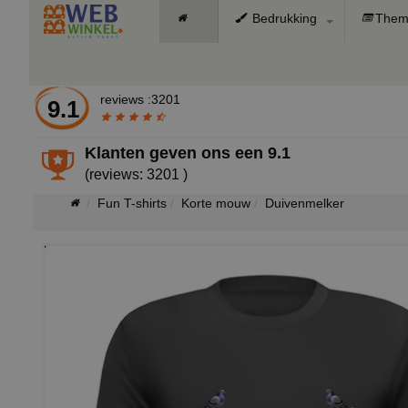
Bedrukking
Them
reviews :3201
9.1
Klanten geven ons een
9.1
(reviews: 3201 )
Fun T-shirts
Korte mouw
Duivenmelker