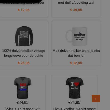
waarschuwing duiven boer
met duif afbeelding wat
€ 12,95
€ 39,95
100% duivenmelker vintage
Mok duivenmelker word je niet
longsleeve voor de echte
dat ben je!
€ 25,95
€ 12,95
€24,95
€24,95
V-hals shirt rood wit
I love korfbal t-shirt sport