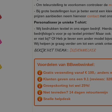
- Om teleurstelling te voorkomen controleer de
m
- Bij grote bestellingen kun je beter eerst een kl
prijzen aanbieden neem hiervoor
contact
met ons
Personaliseer je unieke T-shirt:
- Wij bedrukken textiel in ons eigen bedrijf. Hier
bedrijfslogo's voor je op textiel printen! Maar ook
er niet bij? Of Heb je liever een ander model b
Wij helpen je graag verder om tot een uniek ont
BEKIJK HET THEMA :
DUIVENMELKER
Voordelen van BBwebwinkel:
Gratis verzending vanaf € 100,- anders m
Klanten geven ons een
9.1
(reviews: 320
Groepskorting tot wel 25%!
Niet tevreden? 14 dagen retourtermijn
Snelle helpdesk