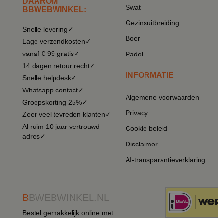
DAAROM
Swat
BBWEBWINKEL:
Gezinsuitbreiding
Snelle levering✓
Boer
Lage verzendkosten✓
vanaf € 99 gratis✓
Padel
14 dagen retour recht✓
INFORMATIE
Snelle helpdesk✓
Whatsapp contact✓
Algemene voorwaarden
Groepskorting 25%✓
Privacy
Zeer veel tevreden klanten✓
Al ruim 10 jaar vertrouwd
Cookie beleid
adres✓
Disclaimer
AI-transparantieverklaring
B
BWEBWINKEL.NL
Bestel gemakkelijk online met