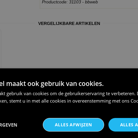
Productcode: 31103 - bbweb
VERGELIJKBARE ARTIKELEN
 maakt ook gebruik van cookies.
THEMA:
DUIVENMELKER
kt gebruik van cookies om de gebruikerservaring te verbeteren.
iken, stemt u in met alle cookies in overeenstemming met ons
Coo
ERGEVEN
ALLES AFWIJZEN
ALLES 
zwarte hoodie voor
Petje duivenmelker dat word je