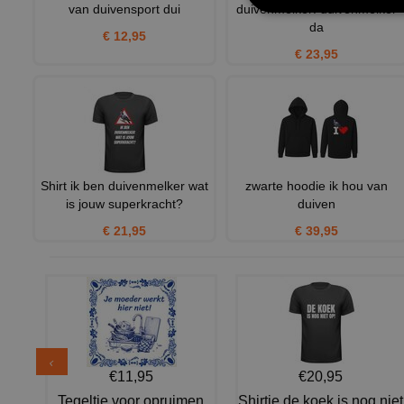
van duivensport dui
duivenmelker! duivenmelker
da
€ 12,95
€ 23,95
Shirt ik ben duivenmelker wat
zwarte hoodie ik hou van
is jouw superkracht?
duiven
€ 21,95
€ 39,95
€11,95
€20,95
Tegeltje voor opruimen
Shirtje de koek is nog niet