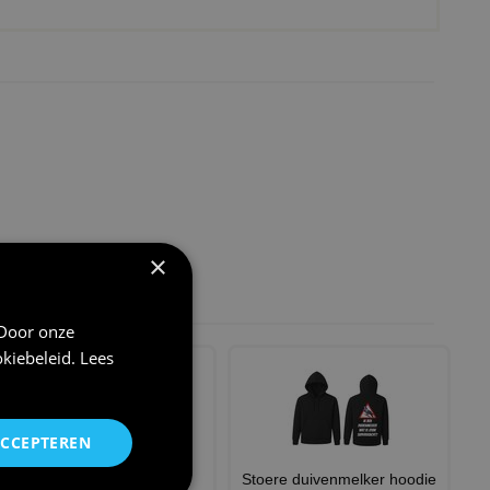
×
 Door onze
kiebeleid
.
Lees
ACCEPTEREN
Pet voor duivenmelker
Stoere duivenmelker hoodie