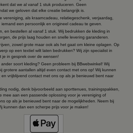
tekent dat we al vanaf 1 stuk produceren. Geen
t we geloven dat elke creatie belangrijk is.
lie vereniging, als kraamcadeau, relatiegeschenk, verjaardag,
om iemand een persoonlijk en origineel cadeau te geven.
 en bestellen al vanaf 1 stuk. Wij bedrukken de kleding in
orgen, de prijs laag houden en snelle levering garanderen.
drijven, zowel grote maar ook als het gaat om kleine oplagen. Op
erp op een textiel wilt laten bedrukken? Wij zijn specialist in
t je in gesprek over de wensen!
 of ander soort kleding? Geen probleem bij BBwebwinkel! Wij
ij grotere aantallen altijd even contact met ons op! Wij kunnen
en vrijblijvend contact met ons op als je benieuwd bent naar
ing nodig, denk bijvoorbeeld aan sporttenues, trainingspakken,
e mee aan een passende oplossing voor je vereniging of
 ons op als je benieuwd bent naar de mogelijkheden. Neem bij
Wij kunnen dan een scherpe prijs voor je maken!