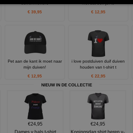
duivenmelkers
niet dat ben je! le
€ 39,95
€ 12,95
Pet aan de kant ik moet naar
i love postduiven duif duiven
mijn duiven!
houden van t-shirt t
€ 12,95
€ 22,95
NIEUW IN DE COLLECTIE
€24,95
€24,95
Dames v hals t-shirt
Koningsdag shirt heren v-