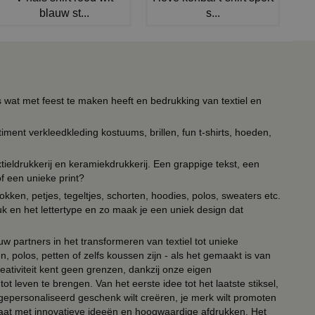
blauw st...
s...
s wat met feest te maken heeft en bedrukking van textiel en
timent verkleedkleding kostuums, brillen, fun t-shirts, hoeden,
ieldrukkerij en keramiekdrukkerij. Een grappige tekst, een
of een unieke print?
kken, petjes, tegeltjes, schorten, hoodies, polos, sweaters etc.
uk en het lettertype en zo maak je een uniek design dat
ouw partners in het transformeren van textiel tot unieke
, polos, petten of zelfs koussen zijn - als het gemaakt is van
eativiteit kent geen grenzen, dankzij onze eigen
ot leven te brengen. Van het eerste idee tot het laatste stiksel,
n gepersonaliseerd geschenk wilt creëren, je merk wilt promoten
 paraat met innovatieve ideeën en hoogwaardige afdrukken. Het