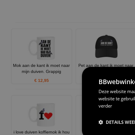
Mok aan de kant ik moet naar
Pet aan de kant ik moet naar
mijn duiven. Grappig
mijn duiven!
BBwebwinkel
€ 12,95
€ 12,95
Deze website maa
website te gebru
verder
DETAILS WE
i love duiven koffiemok ik hou
`Het Shirtje voor de