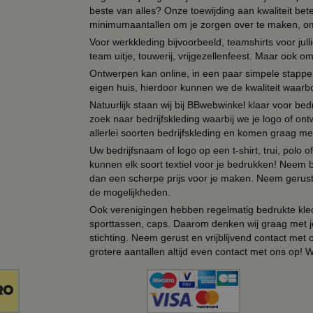
beste van alles? Onze toewijding aan kwaliteit be
minimumaantallen om je zorgen over te maken, omda
Voor werkkleding bijvoorbeeld, teamshirts voor jul
team uitje, touwerij, vrijgezellenfeest. Maar ook 
Ontwerpen kan online, in een paar simpele stappen,
eigen huis, hierdoor kunnen we de kwaliteit waarb
Natuurlijk staan wij bij BBwebwinkel klaar voor be
zoek naar bedrijfskleding waarbij we je logo of ontw
allerlei soorten bedrijfskleding en komen graag me
Uw bedrijfsnaam of logo op een t-shirt, trui, polo
kunnen elk soort textiel voor je bedrukken! Neem b
dan een scherpe prijs voor je maken. Neem gerust 
de mogelijkheden.
Ook verenigingen hebben regelmatig bedrukte kled
sporttassen, caps. Daarom denken wij graag met j
stichting. Neem gerust en vrijblijvend contact met
grotere aantallen altijd even contact met ons op! 