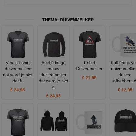
THEMA:
DUIVENMELKER
V hals t-shirt
Shirtje lange
T-shirt
Koffiemok vo
duivenmelker
mouw
Duivenmelker
duivenmelke
dat word je niet
duivenmelker
duiven
€ 21,95
dat b
dat word je niet
liefhebbers 
d
€ 24,95
€ 12,95
€ 24,95