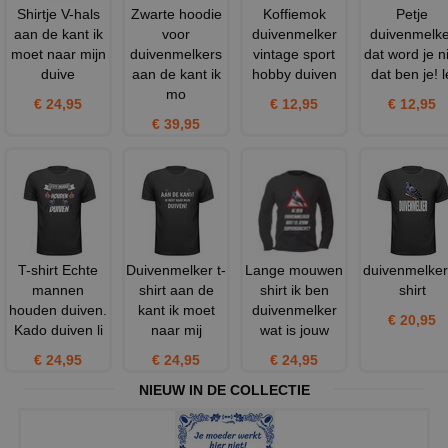
Shirtje V-hals
Zwarte hoodie
Koffiemok
Petje
aan de kant ik
voor
duivenmelker
duivenmelke
moet naar mijn
duivenmelkers
vintage sport
dat word je n
duive
aan de kant ik
hobby duiven
dat ben je! l
mo
€ 24,95
€ 12,95
€ 12,95
€ 39,95
T-shirt Echte
Duivenmelker t-
Lange mouwen
duivenmelker 
mannen
shirt aan de
shirt ik ben
shirt
houden duiven.
kant ik moet
duivenmelker
€ 20,95
Kado duiven li
naar mij
wat is jouw
€ 24,95
€ 24,95
€ 24,95
NIEUW IN DE COLLECTIE