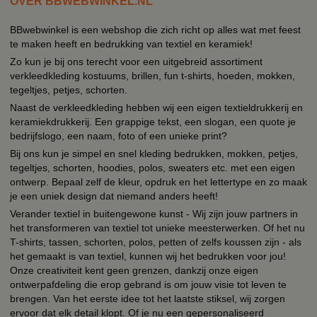
OVER BBWEBWINKEL.NL
BBwebwinkel is een webshop die zich richt op alles wat met feest
te maken heeft en bedrukking van textiel en keramiek!
Zo kun je bij ons terecht voor een uitgebreid assortiment
verkleedkleding kostuums, brillen, fun t-shirts, hoeden, mokken,
tegeltjes, petjes, schorten.
Naast de verkleedkleding hebben wij een eigen textieldrukkerij en
keramiekdrukkerij. Een grappige tekst, een slogan, een quote je
bedrijfslogo, een naam, foto of een unieke print?
Bij ons kun je simpel en snel kleding bedrukken, mokken, petjes,
tegeltjes, schorten, hoodies, polos, sweaters etc. met een eigen
ontwerp. Bepaal zelf de kleur, opdruk en het lettertype en zo maak
je een uniek design dat niemand anders heeft!
Verander textiel in buitengewone kunst - Wij zijn jouw partners in
het transformeren van textiel tot unieke meesterwerken. Of het nu
T-shirts, tassen, schorten, polos, petten of zelfs koussen zijn - als
het gemaakt is van textiel, kunnen wij het bedrukken voor jou!
Onze creativiteit kent geen grenzen, dankzij onze eigen
ontwerpafdeling die erop gebrand is om jouw visie tot leven te
brengen. Van het eerste idee tot het laatste stiksel, wij zorgen
ervoor dat elk detail klopt. Of je nu een gepersonaliseerd