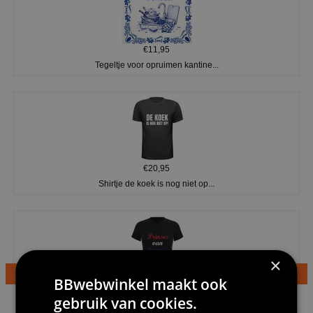
€11,95
Tegeltje voor opruimen kantine...
€20,95
Shirtje de koek is nog niet op...
×
BBwebwinkel maakt ook
€24,95
gebruik van cookies.
Dames v hals t-shirt prinses v...