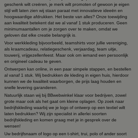
geschenk wilt creëren, je merk wilt promoten of gewoon je eigen
stijl wilt laten zien wij staan paraat met innovatieve ideeën en
hoogwaardige afdrukken. Het beste van alles? Onze toewijding
aan kwaliteit betekent dat we al vanaf 1 stuk produceren. Geen
minimumaantallen om je zorgen over te maken, omdat we
geloven dat elke creatie belangrijk is.
Voor werkkleding bijvoorbeeld, teamshirts voor jullie vereniging,
als kraamcadeau, relatiegeschenk, verjaardag, team uitje,
touwerij, vrijgezellenfeest. Maar ook om iemand een persoonlijk
en origineel cadeau te geven.
Ontwerpen kan online, in een paar simpele stappen, en bestellen
al vanaf 1 stuk. Wij bedrukken de kleding in eigen huis, hierdoor
kunnen we de kwaliteit waarborgen, de prijs laag houden en
snelle levering garanderen.
Natuurlijk staan wij bij BBwebwinkel klaar voor bedrijven, zowel
grote maar ook als het gaat om kleine oplagen. Op zoek naar
bedrijfskleding waarbij we je logo of ontwerp op een textiel wilt
laten bedrukken? Wij zijn specialist in allerlei soorten
bedrijfskleding en komen graag met je in gesprek over de
wensen!
Uw bedrijfsnaam of logo op een t-shirt, trui, polo of ander soort