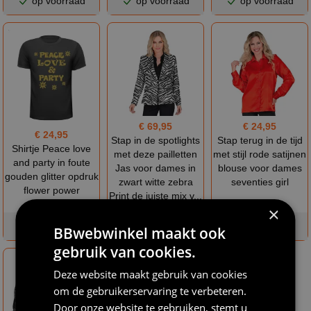
op voorraad
op voorraad
op voorraad
€ 69,95
€ 24,95
€ 24,95
Stap in de spotlights
Stap terug in de tijd
Shirtje Peace love
met deze pailletten
met stijl rode satijnen
and party in foute
Jas voor dames in
blouse voor dames
gouden glitter opdruk
zwart witte zebra
seventies girl
flower power
Print de juiste mix v...
×
op voorraad
op voorraad
op voorraad
BBwebwinkel maakt ook
gebruik van cookies.
Deze website maakt gebruik van cookies
om de gebruikerservaring te verbeteren.
Door onze website te gebruiken, stemt u