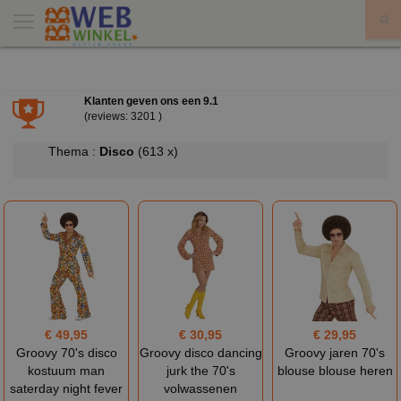
X
Klanten geven ons een
9.1
(reviews: 3201 )
Thema :
Disco
(613 x)
€ 49,95
€ 30,95
€ 29,95
Groovy 70's disco
Groovy disco dancing
Groovy jaren 70's
kostuum man
jurk the 70's
blouse blouse heren
saterday night fever
volwassenen