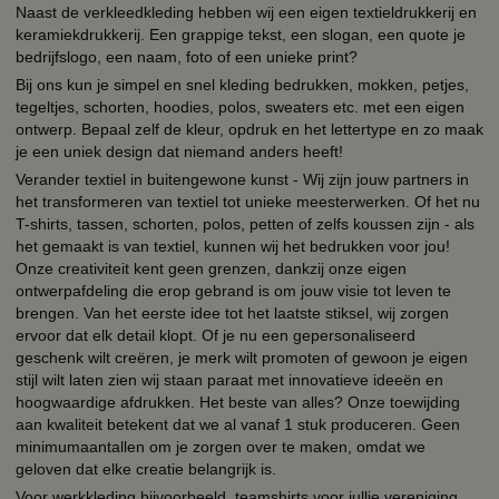
Naast de verkleedkleding hebben wij een eigen textieldrukkerij en
keramiekdrukkerij. Een grappige tekst, een slogan, een quote je
bedrijfslogo, een naam, foto of een unieke print?
Bij ons kun je simpel en snel kleding bedrukken, mokken, petjes,
tegeltjes, schorten, hoodies, polos, sweaters etc. met een eigen
ontwerp. Bepaal zelf de kleur, opdruk en het lettertype en zo maak
je een uniek design dat niemand anders heeft!
Verander textiel in buitengewone kunst - Wij zijn jouw partners in
het transformeren van textiel tot unieke meesterwerken. Of het nu
T-shirts, tassen, schorten, polos, petten of zelfs koussen zijn - als
het gemaakt is van textiel, kunnen wij het bedrukken voor jou!
Onze creativiteit kent geen grenzen, dankzij onze eigen
ontwerpafdeling die erop gebrand is om jouw visie tot leven te
brengen. Van het eerste idee tot het laatste stiksel, wij zorgen
ervoor dat elk detail klopt. Of je nu een gepersonaliseerd
geschenk wilt creëren, je merk wilt promoten of gewoon je eigen
stijl wilt laten zien wij staan paraat met innovatieve ideeën en
hoogwaardige afdrukken. Het beste van alles? Onze toewijding
aan kwaliteit betekent dat we al vanaf 1 stuk produceren. Geen
minimumaantallen om je zorgen over te maken, omdat we
geloven dat elke creatie belangrijk is.
Voor werkkleding bijvoorbeeld, teamshirts voor jullie vereniging,