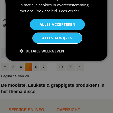
in met alle cookies in overeenstemming
met ons
Cookiebeleid
.
Lees verder
€ 49,95
€ 45,95
Steel de show met dit
Stralen als een ster
ALLES ACCEPTEREN
glinsterende zwarte
met onze gouden
bomberjack met
pailletten blouse voor
pailletten en
dames
ALLES AFWIJZEN
capuchon voor
dames en heren
DETAILS WEERGEVEN
op voorraad
op voorraad
3
4
5
6
7
19
20
…
Pagina : 5 van 20
De mooiste, Leukste & grappigste produkten! in
het thema disco
SERVICE EN INFO
OVERZICHT