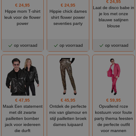
€ 24,95
€ 24,95
€ 24,95
Laat de disco babe in
Hippe mom T-shirt
Hippie chick dames
je los met onze
leuk voor de flower
shirt flower power
blauwe satijnen
power
seventies party
blouse
op voorraad
op voorraad
op voorraad
€ 47,95
€ 45,95
€ 59,95
Maak Een statement
Ontdek de perfecte
Opvallend roze
met dit zwarte
mix van glamour en
kostuum voor foute
pailletten bomber
stijl pailletten broek
party thema feesten
jack voor iedereen
dames luipaard
de perfecte outfit
die durft
voor mannen