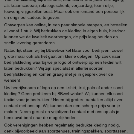
als kraamcadeau, relatiegeschenk, verjaardag, team uitje,
touwerij, vrijgezellenfeest. Maar ook om iemand een persoonlijk
en origineel cadeau te geven.
Ontwerpen kan online, in een paar simpele stappen, en bestellen
al vanaf 1 stuk. Wij bedrukken de kleding in eigen huis, hierdoor
kunnen we de kwaliteit waarborgen, de prijs laag houden en
snelle levering garanderen.
Natuurlijk staan wij bij BBwebwinkel klaar voor bedrijven, zowel
grote maar ook als het gaat om kleine oplagen. Op zoek naar
bedrijfskleding waarbij we je logo of ontwerp op een textiel wilt
laten bedrukken? Wij zijn specialist in allerlei soorten
bedrijfskleding en komen graag met je in gesprek over de
wensen!
Uw bedrijfsnaam of logo op een t-shirt, trui, polo of ander soort
kleding? Geen probleem bij BBwebwinkel! Wij kunnen elk soort
textiel voor je bedrukken! Neem bij grotere aantallen altijd even
contact met ons op! Wij kunnen dan een scherpe prijs voor je
maken. Neem gerust en vrijblijvend contact met ons op als je
benieuwd bent naar de mogelijkheden.
Ook verenigingen hebben regelmatig bedrukte kleding nodig,
denk bijvoorbeeld aan sporttenues, trainingspakken, sporttassen,