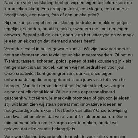
Naast de verkleedkleding hebben wij een eigen textieldrukkerij en
keramiekdrukkerij. Een grappige tekst, een slogan, een quote je
bedrijfslogo, een naam, foto of een unieke print?
Bij ons kun je simpel en snel kleding bedrukken, mokken, petjes,
tegeltjes, schorten, hoodies, polos, sweaters etc. met een eigen
ontwerp. Bepaal zelf de kleur, opdruk en het lettertype en zo maak
je een uniek design dat niemand anders heeft!
Verander textiel in buitengewone kunst - Wij zijn jouw partners in
het transformeren van textiel tot unieke meesterwerken. Of het nu
T-shirts, tassen, schorten, polos, petten of zelfs koussen zijn - als
het gemaakt is van textiel, kunnen wij het bedrukken voor jou!
Onze creativiteit kent geen grenzen, dankzij onze eigen
ontwerpafdeling die erop gebrand is om jouw visie tot leven te
brengen. Van het eerste idee tot het laatste stiksel, wij zorgen
ervoor dat elk detail klopt. Of je nu een gepersonaliseerd
geschenk wilt creëren, je merk wilt promoten of gewoon je eigen
stijl wilt laten zien wij staan paraat met innovatieve ideeën en
hoogwaardige afdrukken. Het beste van alles? Onze toewijding
aan kwaliteit betekent dat we al vanaf 1 stuk produceren. Geen
minimumaantallen om je zorgen over te maken, omdat we
geloven dat elke creatie belangrijk is.
Voor werkkleding bijvoorbeeld, teamshirts voor jullie vereniging,