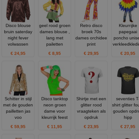
Disco blouse
geel rood groen
Retro disco
Kleurrijke
bruin saterday
dames blouse ,
broek 70s
papegaai
night fever
lang met
dames orchidee
poncho unis
volwassen
pailetten
print
verkleedkled
€ 24,95
€ 8,95
€ 29,95
€ 20,95
Schitter in stijl
Disco tanktop
Shirtje met een
seventies T
met de gouden
neon groen
glitter rood
shirt glitter fo
pailletten jas
dame voor
vraagteken als
gouden opdr
voo
kleurrijk feest
opdruk
hipp
€ 59,95
€ 11,95
€ 23,95
€ 27,95