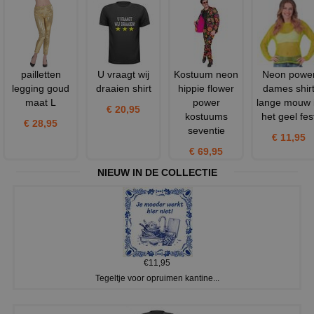
pailletten
U vraagt wij
Kostuum neon
Neon powe
legging goud
draaien shirt
hippie flower
dames shir
maat L
power
lange mouw 
€ 20,95
kostuums
het geel fes
€ 28,95
seventie
€ 11,95
€ 69,95
NIEUW IN DE COLLECTIE
€11,95
Tegeltje voor opruimen kantine...