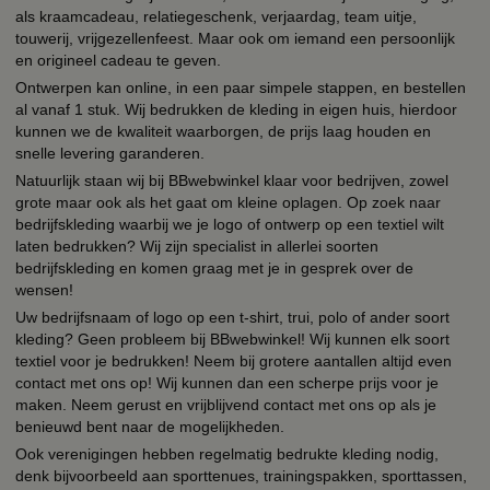
als kraamcadeau, relatiegeschenk, verjaardag, team uitje,
touwerij, vrijgezellenfeest. Maar ook om iemand een persoonlijk
en origineel cadeau te geven.
Ontwerpen kan online, in een paar simpele stappen, en bestellen
al vanaf 1 stuk. Wij bedrukken de kleding in eigen huis, hierdoor
kunnen we de kwaliteit waarborgen, de prijs laag houden en
snelle levering garanderen.
Natuurlijk staan wij bij BBwebwinkel klaar voor bedrijven, zowel
grote maar ook als het gaat om kleine oplagen. Op zoek naar
bedrijfskleding waarbij we je logo of ontwerp op een textiel wilt
laten bedrukken? Wij zijn specialist in allerlei soorten
bedrijfskleding en komen graag met je in gesprek over de
wensen!
Uw bedrijfsnaam of logo op een t-shirt, trui, polo of ander soort
kleding? Geen probleem bij BBwebwinkel! Wij kunnen elk soort
textiel voor je bedrukken! Neem bij grotere aantallen altijd even
contact met ons op! Wij kunnen dan een scherpe prijs voor je
maken. Neem gerust en vrijblijvend contact met ons op als je
benieuwd bent naar de mogelijkheden.
Ook verenigingen hebben regelmatig bedrukte kleding nodig,
denk bijvoorbeeld aan sporttenues, trainingspakken, sporttassen,