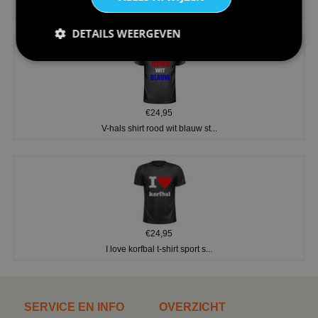
Koningsdag shirt heren v-hals ...
DETAILS WEERGEVEN
€24,95
V-hals shirt rood wit blauw st...
€24,95
I love korfbal t-shirt sport s...
SERVICE EN INFO
OVERZICHT