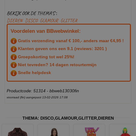
BEKIJK OOK DE THEMA'S :
DIEREN
DISCO
GLAMOUR
GLITTER
Voordelen van BBwebwinkel:
Gratis verzending vanaf € 100,- anders maar €4,95 !
Klanten geven ons een
9.1
(reviews: 3201 )
Groepskorting tot wel 25%!
Niet tevreden? 14 dagen retourtermijn
Snelle helpdesk
Productcode: 51314 - bbweb13030fin
voorraad (fin) aangepast 13-02-2026 17:08
THEMA:
DISCO
,
GLAMOUR
,
GLITTER
,
DIEREN