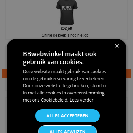
€20,95
Shirtje de koek is nog niet op...
×
BBwebwinkel maakt ook
gebruik van cookies.
Deze website maakt gebruik van cookies
om de gebruikerservaring te verbeteren.
€24,95
Door onze website te gebruiken, stemt u
Dames v hals t-shirt prinses v...
in met alle cookies in overeenstemming
met ons
Cookiebeleid
.
Lees verder
ALLES ACCEPTEREN
€24,95
ALLES AFWIJZEN