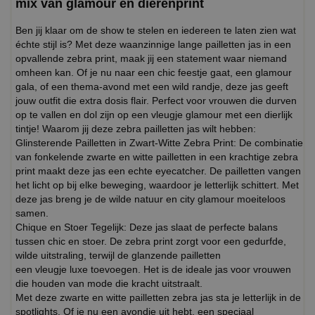
mix van glamour en dierenprint
Ben jij klaar om de show te stelen en iedereen te laten zien wat
échte stijl is? Met deze waanzinnige lange pailletten jas in een
opvallende zebra print, maak jij een statement waar niemand
omheen kan. Of je nu naar een chic feestje gaat, een glamour
gala, of een thema-avond met een wild randje, deze jas geeft
jouw outfit die extra dosis flair. Perfect voor vrouwen die durven
op te vallen en dol zijn op een vleugje glamour met een dierlijk
tintje! Waarom jij deze zebra pailletten jas wilt hebben:
Glinsterende Pailletten in Zwart-Witte Zebra Print: De combinatie
van fonkelende zwarte en witte pailletten in een krachtige zebra
print maakt deze jas een echte eyecatcher. De pailletten vangen
het licht op bij elke beweging, waardoor je letterlijk schittert. Met
deze jas breng je de wilde natuur en city glamour moeiteloos
samen.
Chique en Stoer Tegelijk: Deze jas slaat de perfecte balans
tussen chic en stoer. De zebra print zorgt voor een gedurfde,
wilde uitstraling, terwijl de glanzende pailletten
een vleugje luxe toevoegen. Het is de ideale jas voor vrouwen
die houden van mode die kracht uitstraalt.
Met deze zwarte en witte pailletten zebra jas sta je letterlijk in de
spotlights. Of je nu een avondje uit hebt, een speciaal