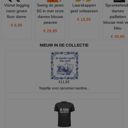
Visnet legging
Swing de jaren
Laarskappen
Sprankelen
neon groen
60 in met onze
geel volwassen
dames
fluor dame
dames blouse
pailletten
€ 13,95
peacee
blouse met v
€ 6,95
kleu
€ 29,95
€ 45,95
NIEUW IN DE COLLECTIE
€11,95
Tegeltje voor opruimen kantine...