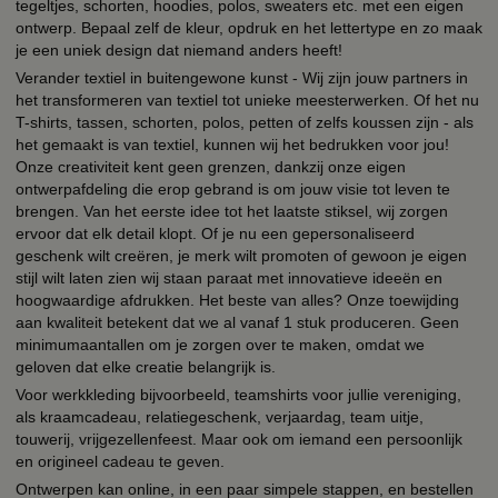
tegeltjes, schorten, hoodies, polos, sweaters etc. met een eigen
ontwerp. Bepaal zelf de kleur, opdruk en het lettertype en zo maak
je een uniek design dat niemand anders heeft!
Verander textiel in buitengewone kunst - Wij zijn jouw partners in
het transformeren van textiel tot unieke meesterwerken. Of het nu
T-shirts, tassen, schorten, polos, petten of zelfs koussen zijn - als
het gemaakt is van textiel, kunnen wij het bedrukken voor jou!
Onze creativiteit kent geen grenzen, dankzij onze eigen
ontwerpafdeling die erop gebrand is om jouw visie tot leven te
brengen. Van het eerste idee tot het laatste stiksel, wij zorgen
ervoor dat elk detail klopt. Of je nu een gepersonaliseerd
geschenk wilt creëren, je merk wilt promoten of gewoon je eigen
stijl wilt laten zien wij staan paraat met innovatieve ideeën en
hoogwaardige afdrukken. Het beste van alles? Onze toewijding
aan kwaliteit betekent dat we al vanaf 1 stuk produceren. Geen
minimumaantallen om je zorgen over te maken, omdat we
geloven dat elke creatie belangrijk is.
Voor werkkleding bijvoorbeeld, teamshirts voor jullie vereniging,
als kraamcadeau, relatiegeschenk, verjaardag, team uitje,
touwerij, vrijgezellenfeest. Maar ook om iemand een persoonlijk
en origineel cadeau te geven.
Ontwerpen kan online, in een paar simpele stappen, en bestellen