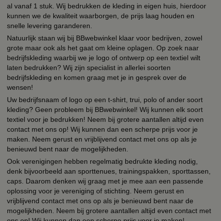
al vanaf 1 stuk. Wij bedrukken de kleding in eigen huis, hierdoor
kunnen we de kwaliteit waarborgen, de prijs laag houden en
snelle levering garanderen.
Natuurlijk staan wij bij BBwebwinkel klaar voor bedrijven, zowel
grote maar ook als het gaat om kleine oplagen. Op zoek naar
bedrijfskleding waarbij we je logo of ontwerp op een textiel wilt
laten bedrukken? Wij zijn specialist in allerlei soorten
bedrijfskleding en komen graag met je in gesprek over de
wensen!
Uw bedrijfsnaam of logo op een t-shirt, trui, polo of ander soort
kleding? Geen probleem bij BBwebwinkel! Wij kunnen elk soort
textiel voor je bedrukken! Neem bij grotere aantallen altijd even
contact met ons op! Wij kunnen dan een scherpe prijs voor je
maken. Neem gerust en vrijblijvend contact met ons op als je
benieuwd bent naar de mogelijkheden.
Ook verenigingen hebben regelmatig bedrukte kleding nodig,
denk bijvoorbeeld aan sporttenues, trainingspakken, sporttassen,
caps. Daarom denken wij graag met je mee aan een passende
oplossing voor je vereniging of stichting. Neem gerust en
vrijblijvend contact met ons op als je benieuwd bent naar de
mogelijkheden. Neem bij grotere aantallen altijd even contact met
ons op! Wij kunnen dan een scherpe prijs voor je maken!