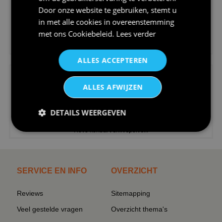
Door onze website te gebruiken, stemt u
in met alle cookies in overeenstemming
met ons
Cookiebeleid
.
Lees verder
€24,95
V-hals shirt rood wit blauw st...
ALLES ACCEPTEREN
ALLES AFWIJZEN
DETAILS WEERGEVEN
€24,95
I love korfbal t-shirt sport s...
SERVICE EN INFO
OVERZICHT
Reviews
Sitemapping
Veel gestelde vragen
Overzicht thema's