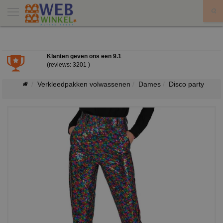
X
Klanten geven ons een
9.1
(reviews: 3201 )
Verkleedpakken volwassenen
Dames
Disco party