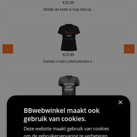
€20,95
Shirtje de koek is nog niet op...
€24,95
Dames v hals t-shirt prinses v...
×
€24,95
BBwebwinkel maakt ook
Koningsdag shirt heren v-hals ...
gebruik van cookies.
Deze website maakt gebruik van cookies
om de gebruikerservaring te verbeteren.