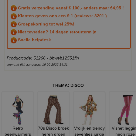
Gratis verzending vanaf € 100,- anders maar €4,95 !
Klanten geven ons een
9.1
(reviews: 3201 )
Groepskorting tot wel 25%!
Niet tevreden? 14 dagen retourtermijn
Snelle helpdesk
Productcode: 51266 - bbweb12551fin
voorraad (fin) aangepast 16-06-2026 14:31
THEMA:
DISCO
Retro
70s Disco broek
Vrolijk en trendy
Visnet leggi
beenwarmers
heren groen
seventies jurkje
neon roze