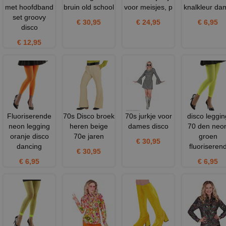
met hoofdband
bruin old school
voor meisjes, p
knalkleur da
set groovy
€ 30,95
€ 24,95
€ 6,95
disco
€ 12,95
Fluoriserende
70s Disco broek
70s jurkje voor
disco leggin
neon legging
heren beige
dames disco
70 den neo
oranje disco
70e jaren
groen
€ 30,95
dancing
fluoriseren
€ 30,95
€ 6,95
€ 6,95