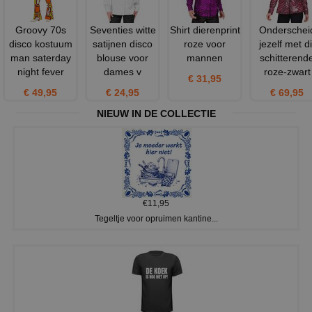
Groovy 70s
Seventies witte
Shirt dierenprint
Onderschei
disco kostuum
satijnen disco
roze voor
jezelf met di
man saterday
blouse voor
mannen
schitterend
night fever
dames v
roze-zwart
€ 31,95
€ 49,95
€ 24,95
€ 69,95
NIEUW IN DE COLLECTIE
€11,95
Tegeltje voor opruimen kantine...