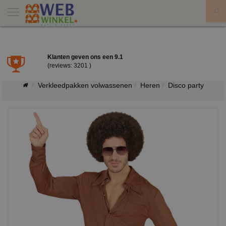
X
Klanten geven ons een
9.1
(reviews: 3201 )
Verkleedpakken volwassenen
Heren
Disco party