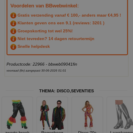
Voordelen van BBwebwinkel:
Gratis verzending vanaf € 100,- anders maar €4,95 !
Klanten geven ons een
9.1
(reviews: 3201 )
Groepskorting tot wel 25%!
Niet tevreden? 14 dagen retourtermijn
Snelle helpdesk
Productcode: 22966 - bbweb09041fin
voorraad (fin) aangepast 30-06-2026 01:01
THEMA:
DISCO
,
SEVENTIES
zwarte broek
Regenboog
Disco 70s
Laarskappe