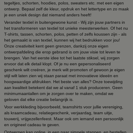
tegeltjes, schorten, hoodies, polos, sweaters etc. met een eigen
ontwerp. Bepaal zelf de kleur, opdruk en het lettertype en zo maak
je een uniek design dat niemand anders heeft!
Verander textiel in buitengewone kunst - Wij zijn jouw partners in
het transformeren van textiel tot unieke meesterwerken. Of het nu
T-shirts, tassen, schorten, polos, petten of zelfs koussen zijn - als
het gemaakt is van textiel, kunnen wij het bedrukken voor jou!
Onze creativiteit kent geen grenzen, dankzij onze eigen
ontwerpafdeling die erop gebrand is om jouw visie tot leven te
brengen. Van het eerste idee tot het laatste stiksel, wij zorgen
ervoor dat elk detail klopt. Of je nu een gepersonaliseerd
geschenk wilt creëren, je merk wilt promoten of gewoon je eigen
stijl wilt laten zien wij staan paraat met innovatieve ideeën en
hoogwaardige afdrukken. Het beste van alles? Onze toewijding
aan kwaliteit betekent dat we al vanaf 1 stuk produceren. Geen
minimumaantallen om je zorgen over te maken, omdat we
geloven dat elke creatie belangrijk is.
Voor werkkleding bijvoorbeeld, teamshirts voor jullie vereniging,
als kraamcadeau, relatiegeschenk, verjaardag, team uitje,
touwerij, vrijgezellenfeest. Maar ook om iemand een persoonlijk
en origineel cadeau te geven.
Ontwerpen kan online, in een paar simpele stappen, en bestellen