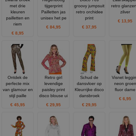
met drie
tijgerprint
groovy jumpsuit
retro glanze
kleuren
Pailletten jas
retro orchidee
zilver
pailletten en
unisex het pe
print
€ 13,95
riem
€ 84,95
€ 37,95
€ 8,95
Ontdek de
Retro girl
Schud de
Visnet leggi
perfecte mix
levendige
dansvloer op
neon groe
van glamour en
paisley print
Kleurrijke disco
fluor dame
stijl paille
disco blouse ui
dansbroek
€ 6,95
€ 45,95
€ 29,95
€ 29,95