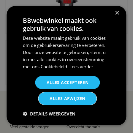
×
BBwebwinkel maakt ook
€24,95
gebruik van cookies.
V-hals shirt rood wit blauw st...
Deze website maakt gebruik van cookies
om de gebruikerservaring te verbeteren.
Door onze website te gebruiken, stemt u
in met alle cookies in overeenstemming
met ons
Cookiebeleid
.
Lees verder
€24,95
I love korfbal t-shirt sport s...
ALLES ACCEPTEREN
ALLES AFWIJZEN
SERVICE EN INFO
OVERZICHT
DETAILS WEERGEVEN
Reviews
Sitemapping
Veel gestelde vragen
Overzicht thema's