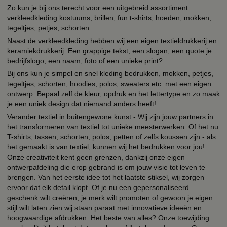
Zo kun je bij ons terecht voor een uitgebreid assortiment
verkleedkleding kostuums, brillen, fun t-shirts, hoeden, mokken,
tegeltjes, petjes, schorten.
Naast de verkleedkleding hebben wij een eigen textieldrukkerij en
keramiekdrukkerij. Een grappige tekst, een slogan, een quote je
bedrijfslogo, een naam, foto of een unieke print?
Bij ons kun je simpel en snel kleding bedrukken, mokken, petjes,
tegeltjes, schorten, hoodies, polos, sweaters etc. met een eigen
ontwerp. Bepaal zelf de kleur, opdruk en het lettertype en zo maak
je een uniek design dat niemand anders heeft!
Verander textiel in buitengewone kunst - Wij zijn jouw partners in
het transformeren van textiel tot unieke meesterwerken. Of het nu
T-shirts, tassen, schorten, polos, petten of zelfs koussen zijn - als
het gemaakt is van textiel, kunnen wij het bedrukken voor jou!
Onze creativiteit kent geen grenzen, dankzij onze eigen
ontwerpafdeling die erop gebrand is om jouw visie tot leven te
brengen. Van het eerste idee tot het laatste stiksel, wij zorgen
ervoor dat elk detail klopt. Of je nu een gepersonaliseerd
geschenk wilt creëren, je merk wilt promoten of gewoon je eigen
stijl wilt laten zien wij staan paraat met innovatieve ideeën en
hoogwaardige afdrukken. Het beste van alles? Onze toewijding