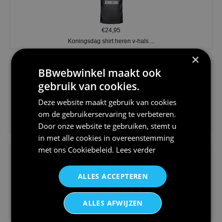
€24,95
Koningsdag shirt heren v-hals ...
×
BBwebwinkel maakt ook
gebruik van cookies.
Deze website maakt gebruik van cookies
om de gebruikerservaring te verbeteren.
€24,95
Door onze website te gebruiken, stemt u
V-hals shirt rood wit blauw st...
in met alle cookies in overeenstemming
met ons
Cookiebeleid
.
Lees verder
ALLES ACCEPTEREN
€24,95
ALLES AFWIJZEN
I love korfbal t-shirt sport s...