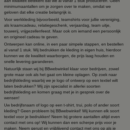
aan kwaliteit betekent dat we al vanaf 1 stuk produceren. Geen
minimumaantallen om je zorgen over te maken, omdat we
geloven dat elke creatie belangrijk is.
Voor werkkleding bijvoorbeeld, teamshirts voor jullie vereniging,
als kraamcadeau, relatiegeschenk, verjaardag, team uitje,
touwerij, vrijgezellenfeest. Maar ook om iemand een persoonlijk
en origineel cadeau te geven.
Ontwerpen kan online, in een paar simpele stappen, en bestellen
al vanaf 1 stuk. Wij bedrukken de kleding in eigen huis, hierdoor
kunnen we de kwaliteit waarborgen, de prijs laag houden en
snelle levering garanderen.
Natuurlijk staan wij bij BBwebwinkel klaar voor bedrijven, zowel
grote maar ook als het gaat om kleine oplagen. Op zoek naar
bedrijfskleding waarbij we je logo of ontwerp op een textiel wilt
laten bedrukken? Wij zijn specialist in allerlei soorten
bedrijfskleding en komen graag met je in gesprek over de
wensen!
Uw bedrijfsnaam of logo op een t-shirt, trui, polo of ander soort
kleding? Geen probleem bij BBwebwinkel! Wij kunnen elk soort
textiel voor je bedrukken! Neem bij grotere aantallen altijd even
contact met ons op! Wij kunnen dan een scherpe prijs voor je
maken. Neem gerust en vrijblijvend contact met ons op als je