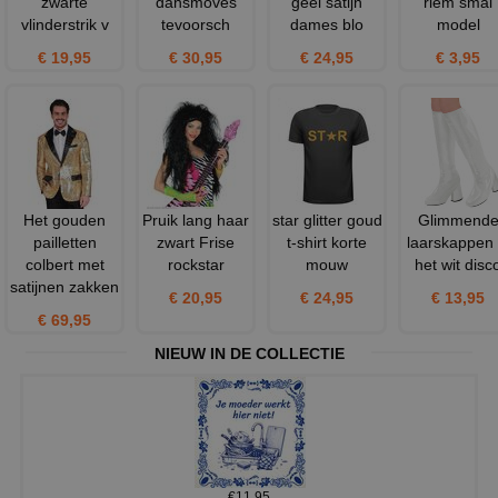
zwarte
dansmoves
geel satijn
riem smal
vlinderstrik v
tevoorsch
dames blo
model
€ 19,95
€ 30,95
€ 24,95
€ 3,95
Het gouden
Pruik lang haar
star glitter goud
Glimmend
pailletten
zwart Frise
t-shirt korte
laarskappen 
colbert met
rockstar
mouw
het wit disc
satijnen zakken
€ 20,95
€ 24,95
€ 13,95
€ 69,95
NIEUW IN DE COLLECTIE
€11,95