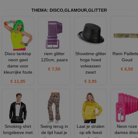
THEMA:
DISCO
,
GLAMOUR
,
GLITTER
Disco tanktop
riem glitter
Showtime glitter
Riem Paillett
neon geel
120cm, paars
hoge hoed
Goud
dame voor
volwassen
€ 7,50
€ 6,50
kleurrijke foute
zwart
€ 11,95
€ 3,95
Smoking shirt
Swing terug in
Laat je stralen
Neon roze
longsleeve met
de tijd haal je
op elk feest
dames disc