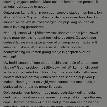
touwerij, vrijgezellenfeest. Maar ook om iemand een persoonlijk
en origineel cadeau te geven.
Ontwerpen kan online, in een paar simpele stappen, en bestellen
al vanaf 1 stuk. Wij bedrukken de kleding in eigen huis, hierdoor
kunnen we de kwaliteit waarborgen, de prijs laag houden en
snelle levering garanderen.
Natuurlijk staan wij bij BBwebwinkel klaar voor bedrijven, zowel
grote maar ook als het gaat om kleine oplagen. Op zoek naar
bedrijfskleding waarbij we je logo of ontwerp op een textiel wilt
laten bedrukken? Wij zijn specialist in allerlei soorten
bedrijfskleding en komen graag met je in gesprek over de
wensen!
Uw bedrijfsnaam of logo op een t-shirt, trui, polo of ander soort
kleding? Geen probleem bij BBwebwinkel! Wij kunnen elk soort
textiel voor je bedrukken! Neem bij grotere aantallen altijd even
contact met ons op! Wij kunnen dan een scherpe prijs voor je
maken. Neem gerust en vrijblijvend contact met ons op als je
benieuwd bent naar de mogelijkheden.
Ook verenigingen hebben regelmatig bedrukte kleding nodig,
denk bijvoorbeeld aan sporttenues, trainingspakken, sporttassen,
caps. Daarom denken wij graag met je mee aan een passende
oplossing voor je vereniging of stichting. Neem gerust en