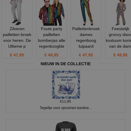
Zilveren
Foute party
Paillettenbroek
Feestelijk
pailletten broek
pailletten
dames
groovy disc
voor heren. De
bomberjas alle
regenboog
kostuum koni
Ultieme p
regenboogkle
luipaard
van de dan
€ 47,95
€ 49,95
€ 47,95
€ 49,95
NIEUW IN DE COLLECTIE
€11,95
Tegeltje voor opruimen kantine...