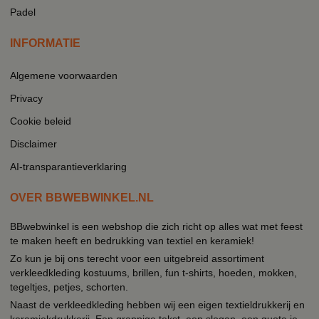
Padel
INFORMATIE
Algemene voorwaarden
Privacy
Cookie beleid
Disclaimer
AI-transparantieverklaring
OVER BBWEBWINKEL.NL
BBwebwinkel is een webshop die zich richt op alles wat met feest
te maken heeft en bedrukking van textiel en keramiek!
Zo kun je bij ons terecht voor een uitgebreid assortiment
verkleedkleding kostuums, brillen, fun t-shirts, hoeden, mokken,
tegeltjes, petjes, schorten.
Naast de verkleedkleding hebben wij een eigen textieldrukkerij en
keramiekdrukkerij. Een grappige tekst, een slogan, een quote je