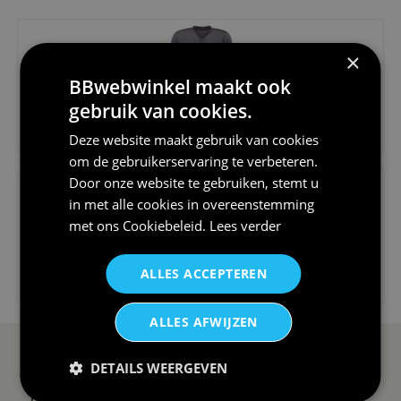
×
BBwebwinkel maakt ook
gebruik van cookies.
€24,95
Deze website maakt gebruik van cookies
V-hals shirt rood wit blauw st...
om de gebruikerservaring te verbeteren.
Door onze website te gebruiken, stemt u
in met alle cookies in overeenstemming
met ons
Cookiebeleid
.
Lees verder
€24,95
ALLES ACCEPTEREN
I love korfbal t-shirt sport s...
ALLES AFWIJZEN
SERVICE EN INFO
OVERZICHT
DETAILS WEERGEVEN