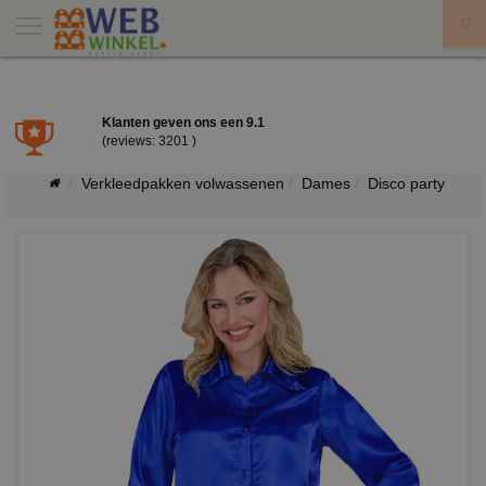
X
Klanten geven ons een
9.1
(reviews: 3201 )
Verkleedpakken volwassenen
Dames
Disco party