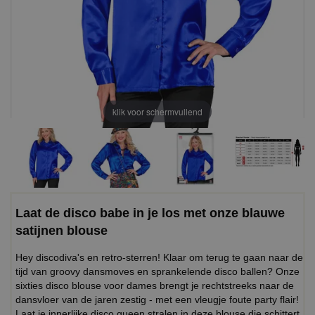
klik voor schermvullend
Laat de disco babe in je los met onze blauwe
satijnen blouse
Hey discodiva's en retro-sterren! Klaar om terug te gaan naar de
tijd van groovy dansmoves en sprankelende disco ballen? Onze
sixties disco blouse voor dames brengt je rechtstreeks naar de
dansvloer van de jaren zestig - met een vleugje foute party flair!
Laat je innerlijke disco queen stralen in deze blouse die schittert