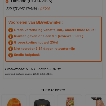
Dinsdag (01-09-2026)
BEKIJK HET THEMA :
DISCO
Voordelen van BBwebwinkel:
Gratis verzending vanaf € 100,- anders maar €4,95 !
Klanten geven ons een
9.1
(reviews: 3201 )
Groepskorting tot wel 25%!
Niet tevreden? 14 dagen retourtermijn
Snelle helpdesk
Productcode: 51371 - bbweb22101fin
voorraad (fin) aangepast 18-06-2026 01:01
THEMA:
DISCO