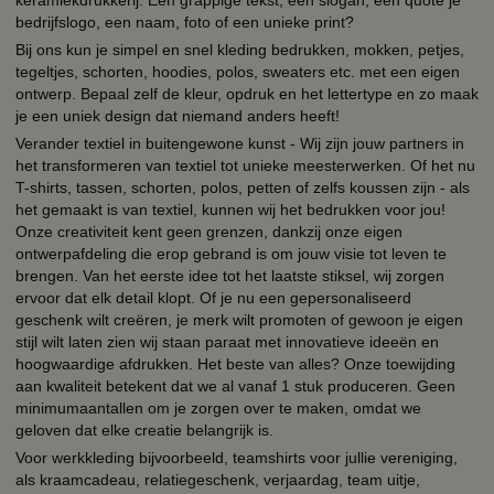
bedrijfslogo, een naam, foto of een unieke print?
Bij ons kun je simpel en snel kleding bedrukken, mokken, petjes,
tegeltjes, schorten, hoodies, polos, sweaters etc. met een eigen
ontwerp. Bepaal zelf de kleur, opdruk en het lettertype en zo maak
je een uniek design dat niemand anders heeft!
Verander textiel in buitengewone kunst - Wij zijn jouw partners in
het transformeren van textiel tot unieke meesterwerken. Of het nu
T-shirts, tassen, schorten, polos, petten of zelfs koussen zijn - als
het gemaakt is van textiel, kunnen wij het bedrukken voor jou!
Onze creativiteit kent geen grenzen, dankzij onze eigen
ontwerpafdeling die erop gebrand is om jouw visie tot leven te
brengen. Van het eerste idee tot het laatste stiksel, wij zorgen
ervoor dat elk detail klopt. Of je nu een gepersonaliseerd
geschenk wilt creëren, je merk wilt promoten of gewoon je eigen
stijl wilt laten zien wij staan paraat met innovatieve ideeën en
hoogwaardige afdrukken. Het beste van alles? Onze toewijding
aan kwaliteit betekent dat we al vanaf 1 stuk produceren. Geen
minimumaantallen om je zorgen over te maken, omdat we
geloven dat elke creatie belangrijk is.
Voor werkkleding bijvoorbeeld, teamshirts voor jullie vereniging,
als kraamcadeau, relatiegeschenk, verjaardag, team uitje,