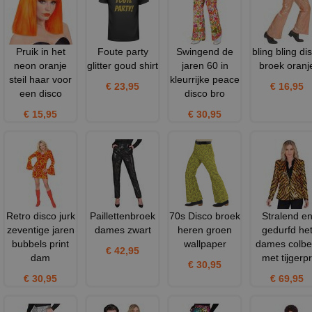
Pruik in het
Foute party
Swingend de
bling bling di
neon oranje
glitter goud shirt
jaren 60 in
broek oranj
steil haar voor
kleurrijke peace
€ 23,95
€ 16,95
een disco
disco bro
€ 15,95
€ 30,95
Retro disco jurk
Paillettenbroek
70s Disco broek
Stralend e
zeventige jaren
dames zwart
heren groen
gedurfd he
bubbels print
wallpaper
dames colbe
€ 42,95
dam
met tijgerpr
€ 30,95
€ 30,95
€ 69,95