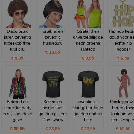
Disco pruik
pruik jaren
Stralend en
Hip hop ketti
jaren zeventig
zeventig
onvergetelijk dé
goud voor e
kroeskop fijne
huisvrouw
neon groene
echte hip
krul bru
tanktop
hopper
€ 13,95
€ 9,95
€ 9,95
€ 6,50
Betreed de
Seventies
seventies T-
Paisley pow
kleurrijke party
shirtje met
shirt glitter foute
heren disc
in stijl met deze
gouden glitters
gouden opdruk
kostuum voo
gave
Dont worry
hipp
een swinge
€ 69,95
€ 23,95
€ 27,95
€ 52,50