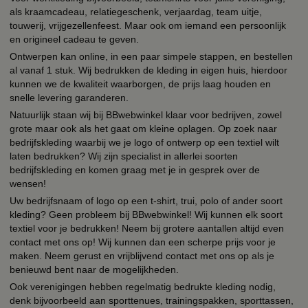
als kraamcadeau, relatiegeschenk, verjaardag, team uitje,
touwerij, vrijgezellenfeest. Maar ook om iemand een persoonlijk
en origineel cadeau te geven.
Ontwerpen kan online, in een paar simpele stappen, en bestellen
al vanaf 1 stuk. Wij bedrukken de kleding in eigen huis, hierdoor
kunnen we de kwaliteit waarborgen, de prijs laag houden en
snelle levering garanderen.
Natuurlijk staan wij bij BBwebwinkel klaar voor bedrijven, zowel
grote maar ook als het gaat om kleine oplagen. Op zoek naar
bedrijfskleding waarbij we je logo of ontwerp op een textiel wilt
laten bedrukken? Wij zijn specialist in allerlei soorten
bedrijfskleding en komen graag met je in gesprek over de
wensen!
Uw bedrijfsnaam of logo op een t-shirt, trui, polo of ander soort
kleding? Geen probleem bij BBwebwinkel! Wij kunnen elk soort
textiel voor je bedrukken! Neem bij grotere aantallen altijd even
contact met ons op! Wij kunnen dan een scherpe prijs voor je
maken. Neem gerust en vrijblijvend contact met ons op als je
benieuwd bent naar de mogelijkheden.
Ook verenigingen hebben regelmatig bedrukte kleding nodig,
denk bijvoorbeeld aan sporttenues, trainingspakken, sporttassen,