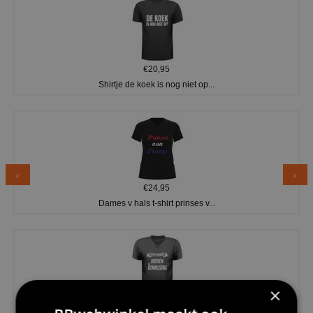
€20,95
Shirtje de koek is nog niet op...
€24,95
Dames v hals t-shirt prinses v...
×
€24,95