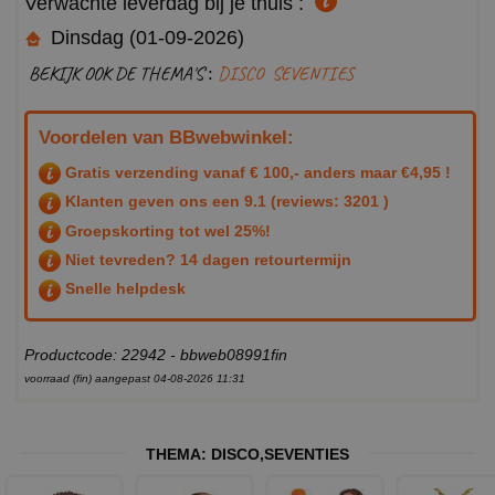
Verwachte leverdag bij je thuis :
Dinsdag (01-09-2026)
BEKIJK OOK DE THEMA'S :
DISCO
SEVENTIES
Voordelen van BBwebwinkel:
Gratis verzending vanaf € 100,- anders maar €4,95 !
Klanten geven ons een
9.1
(reviews: 3201 )
Groepskorting tot wel 25%!
Niet tevreden? 14 dagen retourtermijn
Snelle helpdesk
Productcode: 22942 - bbweb08991fin
voorraad (fin) aangepast 04-08-2026 11:31
THEMA:
DISCO
,
SEVENTIES