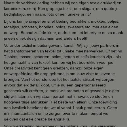
Naast de verkleedkleding hebben wij een eigen textieldrukkerij en
keramiekdrukkerij. Een grappige tekst, een slogan, een quote je
bedrijfslogo, een naam, foto of een unieke print?
Bij ons kun je simpel en snel kleding bedrukken, mokken, petjes,
tegeltjes, schorten, hoodies, polos, sweaters etc. met een eigen
ontwerp. Bepaal zelf de kleur, opdruk en het lettertype en zo maak
je een uniek design dat niemand anders heeft!
Verander textiel in buitengewone kunst - Wij zijn jouw partners in
het transformeren van textiel tot unieke meesterwerken. Of het nu
T-shirts, tassen, schorten, polos, petten of zelfs koussen zijn - als
het gemaakt is van textiel, kunnen wij het bedrukken voor jou!
Onze creativiteit kent geen grenzen, dankzij onze eigen
ontwerpafdeling die erop gebrand is om jouw visie tot leven te
brengen. Van het eerste idee tot het laatste stiksel, wij zorgen
ervoor dat elk detail klopt. Of je nu een gepersonaliseerd
geschenk wilt creëren, je merk wilt promoten of gewoon je eigen
stijl wilt laten zien wij staan paraat met innovatieve ideeën en
hoogwaardige afdrukken. Het beste van alles? Onze toewijding
aan kwaliteit betekent dat we al vanaf 1 stuk produceren. Geen
minimumaantallen om je zorgen over te maken, omdat we
geloven dat elke creatie belangrijk is.
Voor werkkleding bijvoorbeeld, teamshirts voor jullie vereniging,