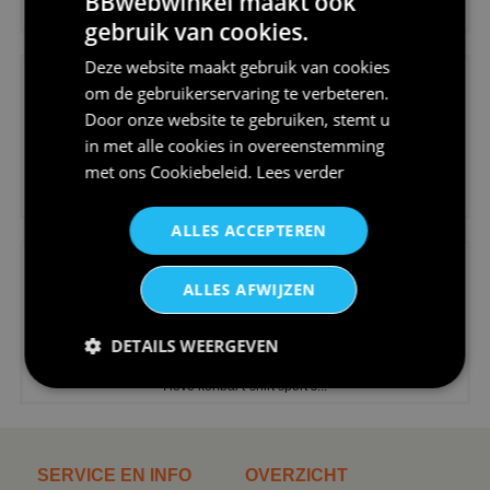
BBwebwinkel maakt ook
Koningsdag shirt heren v-hals ...
gebruik van cookies.
Deze website maakt gebruik van cookies
om de gebruikerservaring te verbeteren.
Door onze website te gebruiken, stemt u
in met alle cookies in overeenstemming
met ons
Cookiebeleid
.
Lees verder
€24,95
V-hals shirt rood wit blauw st...
ALLES ACCEPTEREN
ALLES AFWIJZEN
DETAILS WEERGEVEN
€24,95
I love korfbal t-shirt sport s...
SERVICE EN INFO
OVERZICHT