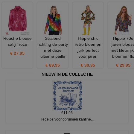
Rouche blouse
Stralend
Hippie chic
Hippie 70e
satijn roze
richting de party
retro bloemen
jaren blous
met deze
jurk perfect
met kleurrij
€ 27,95
ultieme paille
voor jaren
bloemen fl
€ 69,95
€ 30,95
€ 29,95
NIEUW IN DE COLLECTIE
€11,95
Tegeltje voor opruimen kantine...