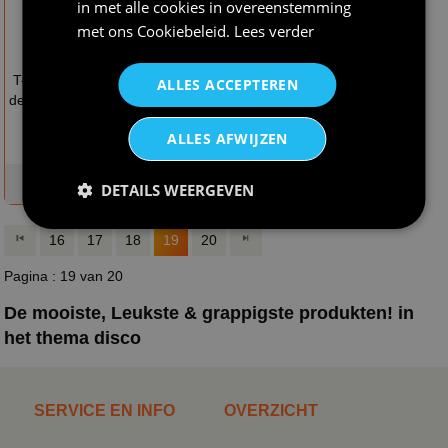
in met alle cookies in overeenstemming
met ons
Cookiebeleid
.
Lees verder
€ 25,95
€ 26,95
T-shirt peace hippie
T-shirt microfoon in
ALLES ACCEPTEREN
seventies vrede
de hand in het glitter
goud super fout
ALLES AFWIJZEN
op voorraad
op voorraad
DETAILS WEERGEVEN
16
17
18
19
20
Pagina : 19 van 20
De mooiste, Leukste & grappigste produkten! in
het thema disco
SERVICE EN INFO
OVERZICHT