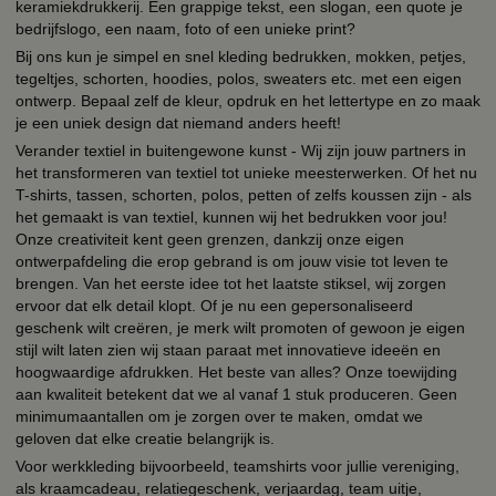
keramiekdrukkerij. Een grappige tekst, een slogan, een quote je
bedrijfslogo, een naam, foto of een unieke print?
Bij ons kun je simpel en snel kleding bedrukken, mokken, petjes,
tegeltjes, schorten, hoodies, polos, sweaters etc. met een eigen
ontwerp. Bepaal zelf de kleur, opdruk en het lettertype en zo maak
je een uniek design dat niemand anders heeft!
Verander textiel in buitengewone kunst - Wij zijn jouw partners in
het transformeren van textiel tot unieke meesterwerken. Of het nu
T-shirts, tassen, schorten, polos, petten of zelfs koussen zijn - als
het gemaakt is van textiel, kunnen wij het bedrukken voor jou!
Onze creativiteit kent geen grenzen, dankzij onze eigen
ontwerpafdeling die erop gebrand is om jouw visie tot leven te
brengen. Van het eerste idee tot het laatste stiksel, wij zorgen
ervoor dat elk detail klopt. Of je nu een gepersonaliseerd
geschenk wilt creëren, je merk wilt promoten of gewoon je eigen
stijl wilt laten zien wij staan paraat met innovatieve ideeën en
hoogwaardige afdrukken. Het beste van alles? Onze toewijding
aan kwaliteit betekent dat we al vanaf 1 stuk produceren. Geen
minimumaantallen om je zorgen over te maken, omdat we
geloven dat elke creatie belangrijk is.
Voor werkkleding bijvoorbeeld, teamshirts voor jullie vereniging,
als kraamcadeau, relatiegeschenk, verjaardag, team uitje,