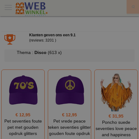
X
Klanten geven ons een
9.1
(reviews: 3201 )
Thema :
Disco
(613 x)
€ 12,95
€ 12,95
€ 31,95
Pet seventies foute
Pet vrede peace
Poncho suede
pet met gouden
teken seventies glitter
seventies love peace
opdruk glitters
gouden foute opdruk
and happiness