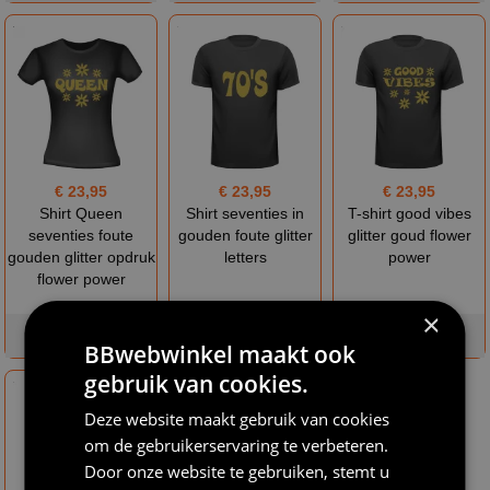
€ 23,95
€ 23,95
€ 23,95
Shirt Queen
Shirt seventies in
T-shirt good vibes
seventies foute
gouden foute glitter
glitter goud flower
gouden glitter opdruk
letters
power
flower power
×
op voorraad
op voorraad
op voorraad
BBwebwinkel maakt ook
gebruik van cookies.
Deze website maakt gebruik van cookies
om de gebruikerservaring te verbeteren.
Door onze website te gebruiken, stemt u