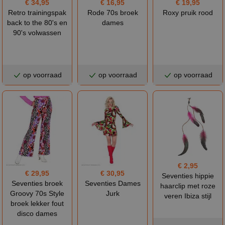
€ 34,95
€ 16,95
€ 19,95
Retro trainingspak
Rode 70s broek
Roxy pruik rood
back to the 80's en
dames
90's volwassen
op voorraad
op voorraad
op voorraad
€ 2,95
€ 29,95
€ 30,95
Seventies hippie
Seventies broek
Seventies Dames
haarclip met roze
Groovy 70s Style
Jurk
veren Ibiza stijl
broek lekker fout
disco dames