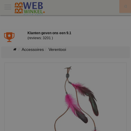
X
Klanten geven ons een
9.1
(reviews: 3201 )
Accessoires
Verentooi