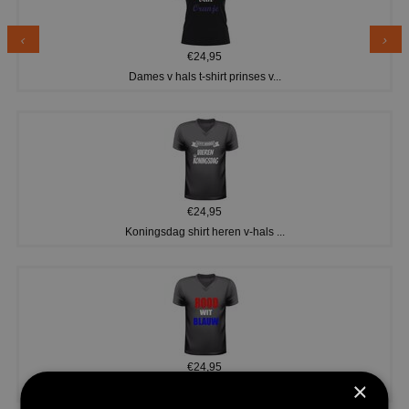
€24,95
Dames v hals t-shirt prinses v...
€24,95
Koningsdag shirt heren v-hals ...
€24,95
×
V-hals shirt rood wit blauw st...