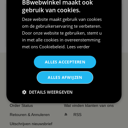
BBwebwinkel maakt ook
gebruik van cookies.
Deze website maakt gebruik van cookies
om de gebruikerservaring te verbeteren.
Door onze website te gebruiken, stemt u
€24,95
in met alle cookies in overeenstemming
I love korfbal t-shirt sport s...
met ons
Cookiebeleid
.
Lees verder
ALLES ACCEPTEREN
SERVICE EN INFO
OVERZICHT
ALLES AFWIJZEN
Reviews
Sitemapping
Veel gestelde vragen
Overzicht thema's
DETAILS WEERGEVEN
Contact
Overzicht rubrieken
Order Status
Wat vinden klanten van ons
Retouren & Annuleren
RSS
Uitschrijven nieuwsbrief