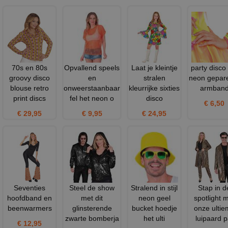
70s en 80s
Opvallend speels
Laat je kleintje
party disco 
groovy disco
en
stralen
neon gepar
blouse retro
onweerstaanbaar
kleurrijke sixties
armban
print discs
fel het neon o
disco
€ 6,50
€ 29,95
€ 9,95
€ 24,95
Seventies
Steel de show
Stralend in stijl
Stap in d
hoofdband en
met dit
neon geel
spotlight 
beenwarmers
glinsterende
bucket hoedje
onze ultie
zwarte bomberja
het ulti
luipaard p
€ 12,95