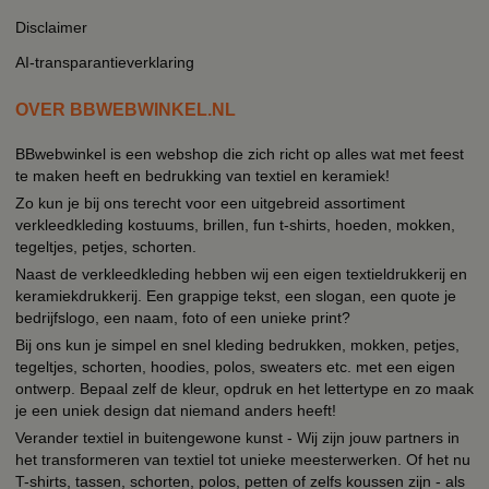
Disclaimer
AI-transparantieverklaring
OVER BBWEBWINKEL.NL
BBwebwinkel is een webshop die zich richt op alles wat met feest
te maken heeft en bedrukking van textiel en keramiek!
Zo kun je bij ons terecht voor een uitgebreid assortiment
verkleedkleding kostuums, brillen, fun t-shirts, hoeden, mokken,
tegeltjes, petjes, schorten.
Naast de verkleedkleding hebben wij een eigen textieldrukkerij en
keramiekdrukkerij. Een grappige tekst, een slogan, een quote je
bedrijfslogo, een naam, foto of een unieke print?
Bij ons kun je simpel en snel kleding bedrukken, mokken, petjes,
tegeltjes, schorten, hoodies, polos, sweaters etc. met een eigen
ontwerp. Bepaal zelf de kleur, opdruk en het lettertype en zo maak
je een uniek design dat niemand anders heeft!
Verander textiel in buitengewone kunst - Wij zijn jouw partners in
het transformeren van textiel tot unieke meesterwerken. Of het nu
T-shirts, tassen, schorten, polos, petten of zelfs koussen zijn - als