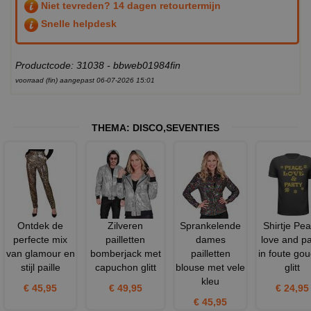
Niet tevreden? 14 dagen retourtermijn
Snelle helpdesk
Productcode: 31038 - bbweb01984fin
voorraad (fin) aangepast 06-07-2026 15:01
THEMA:
DISCO
,
SEVENTIES
Ontdek de
Zilveren
Sprankelende
Shirtje Pe
perfecte mix
pailletten
dames
love and pa
van glamour en
bomberjack met
pailletten
in foute go
stijl paille
capuchon glitt
blouse met vele
glitt
kleu
€ 45,95
€ 49,95
€ 24,95
€ 45,95