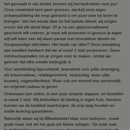
het gemaakt is van textiel, kunnen wij het bedrukken voor jou!
Onze creativiteit kent geen grenzen, dankzij onze eigen
ontwerpafdeling die erop gebrand is om jouw visie tot leven te
brengen. Van het eerste idee tot het laatste stiksel, wij zorgen
ervoor dat elk detail klopt. Of je nu een gepersonaliseerd
geschenk wilt creëren, je merk wilt promoten of gewoon je eigen
stijl wilt laten zien wij staan paraat met innovatieve ideeën en
hoogwaardige afdrukken. Het beste van alles? Onze toewijding
aan kwaliteit betekent dat we al vanaf 1 stuk produceren. Geen
minimumaantallen om je zorgen over te maken, omdat we
geloven dat elke creatie belangrijk is.
Voor werkkleding bijvoorbeeld, teamshirts voor jullie vereniging,
als kraamcadeau, relatiegeschenk, verjaardag, team uitje,
touwerij, vrijgezellenfeest. Maar ook om iemand een persoonlijk
en origineel cadeau te geven.
Ontwerpen kan online, in een paar simpele stappen, en bestellen
al vanaf 1 stuk. Wij bedrukken de kleding in eigen huis, hierdoor
kunnen we de kwaliteit waarborgen, de prijs laag houden en
snelle levering garanderen.
Natuurlijk staan wij bij BBwebwinkel klaar voor bedrijven, zowel
grote maar ook als het gaat om kleine oplagen. Op zoek naar
bedrijfskleding waarbij we je logo of ontwerp op een textiel wilt