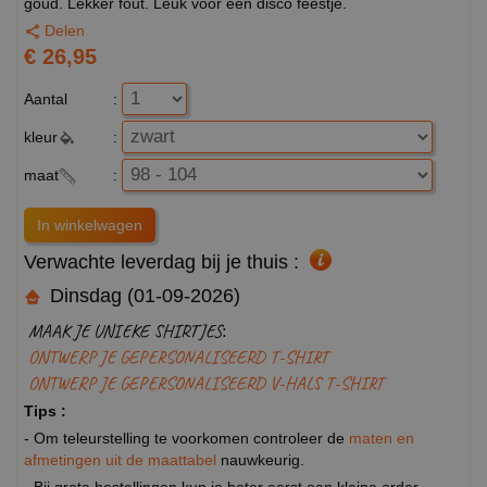
goud. Lekker fout. Leuk voor een disco feestje.
Delen
€ 26,95
Aantal
:
kleur
:
maat
:
Verwachte leverdag bij je thuis :
Dinsdag (01-09-2026)
MAAK JE UNIEKE SHIRTJES:
ONTWERP JE GEPERSONALISEERD T-SHIRT
ONTWERP JE GEPERSONALISEERD V-HALS T-SHIRT
Tips :
- Om teleurstelling te voorkomen controleer de
maten en
afmetingen uit de maattabel
nauwkeurig.
- Bij grote bestellingen kun je beter eerst een kleine order