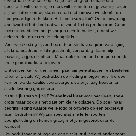
ervoor dat elk detail klopt. Of je nu een gepersonaliseerd
geschenk wilt creëren, je merk wilt promoten of gewoon je eigen
stijl wilt laten zien wij staan paraat met innovatieve ideeën en
hoogwaardige afdrukken. Het beste van alles? Onze toewijding
aan kwaliteit betekent dat we al vanaf 1 stuk produceren. Geen
minimumaantallen om je zorgen over te maken, omdat we
geloven dat elke creatie belangrijk is.
Voor werkkleding bijvoorbeeld, teamshirts voor jullie vereniging,
als kraamcadeau, relatiegeschenk, verjaardag, team uitje,
touwerij, vrijgezellenfeest. Maar ook om iemand een persoonlijk
en origineel cadeau te geven.
Ontwerpen kan online, in een paar simpele stappen, en bestellen
al vanaf 1 stuk. Wij bedrukken de kleding in eigen huis, hierdoor
kunnen we de kwaliteit waarborgen, de prijs laag houden en
snelle levering garanderen.
Natuurlijk staan wij bij BBwebwinkel klaar voor bedrijven, zowel
grote maar ook als het gaat om kleine oplagen. Op zoek naar
bedrijfskleding waarbij we je logo of ontwerp op een textiel wilt
laten bedrukken? Wij zijn specialist in allerlei soorten
bedrijfskleding en komen graag met je in gesprek over de
wensen!
Uw bedrijfsnaam of logo op een t-shirt, trui, polo of ander soort