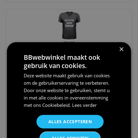
€24,95
×
Koningsdag shirt heren v-hals ...
BBwebwinkel maakt ook
gebruik van cookies.
Deze website maakt gebruik van cookies
om de gebruikerservaring te verbeteren.
Door onze website te gebruiken, stemt u
€24,95
in met alle cookies in overeenstemming
V-hals shirt rood wit blauw st...
met ons
Cookiebeleid
.
Lees verder
ALLES ACCEPTEREN