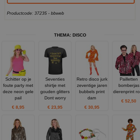
Productcode: 37235 - bbweb
THEMA:
DISCO
Schitter op je
Seventies
Retro disco jurk
Pailletten
foute party met
shirtje met
zeventige jaren
bomberjas
deze neon gele
gouden glitters
bubbels print
dierenprint r
pail
Dont worry
dam
€ 52,50
€ 8,95
€ 23,95
€ 30,95