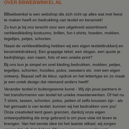
OVER BBWEBWINKEL.NL
BBwebwinkel is een webshop die zich richt op alles wat met feest
te maken heeft en bedrukking van textiel en keramiek!
Zo kun je bij ons terecht voor een uitgebreid assortiment
verkleedkleding kostuums, brillen, fun t-shirts, hoeden, mokken,
tegeltjes, petjes, schorten.
Naast de verkleedkleding hebben wij een eigen textieldrukkerij en
keramiekdrukkerij. Een grappige tekst, een slogan, een quote je
bedrijfslogo, een naam, foto of een unieke print?
Bij ons kun je simpel en snel kleding bedrukken, mokken, petjes,
tegeltjes, schorten, hoodies, polos, sweaters etc. met een eigen
ontwerp. Bepaal zelf de kleur, opdruk en het lettertype en zo maak
je een uniek design dat niemand anders heeft!
Verander textiel in buitengewone kunst - Wij zijn jouw partners in
het transformeren van textiel tot unieke meesterwerken. Of het nu
T-shirts, tassen, schorten, polos, petten of zelfs koussen zijn - als
het gemaakt is van textiel, kunnen wij het bedrukken voor jou!
Onze creativiteit kent geen grenzen, dankzij onze eigen
ontwerpafdeling die erop gebrand is om jouw visie tot leven te
brengen. Van het eerste idee tot het laatste stiksel, wij zorgen