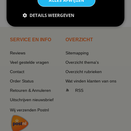
ALLES AFWIJZEN
€24,95
DETAILS WEERGEVEN
I love korfbal t-shirt sport s...
SERVICE EN INFO
OVERZICHT
Reviews
Sitemapping
Veel gestelde vragen
Overzicht thema's
Contact
Overzicht rubrieken
Order Status
Wat vinden klanten van ons
Retouren & Annuleren
RSS
Uitschrijven nieuwsbrief
Wij verzenden Postnl