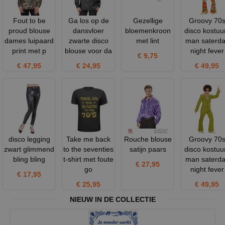
Fout to be
Ga los op de
Gezellige
Groovy 70
proud blouse
dansvloer
bloemenkroon
disco kostu
dames luipaard
zwarte disco
met lint
man saterd
print met p
blouse voor da
night fever
€ 9,75
€ 47,95
€ 24,95
€ 49,95
disco legging
Take me back
Rouche blouse
Groovy 70
zwart glimmend
to the seventies
satijn paars
disco kostu
bling bling
t-shirt met foute
man saterd
€ 27,95
go
night fever
€ 17,95
€ 25,95
€ 49,95
NIEUW IN DE COLLECTIE